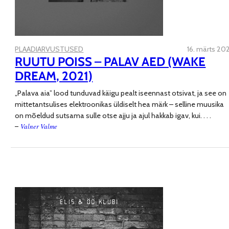
PLAADIARVUSTUSED
16. märts 202
RUUTU POISS – PALAV AED (WAKE
DREAM, 2021)
„Palava aia” lood tunduvad käigu pealt iseennast otsivat, ja see on
mittetantsulises elektroonikas üldiselt hea märk – selline muusika
on mõeldud sutsama sulle otse ajju ja ajul hakkab igav, kui
. . . .
Valner Valme
–