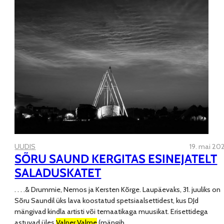
UUDIS
19. mai 20
SÕRU SAUND KERGITAS ESINEJATELT
SALADUSKATET
. . . .
& Drummie, Nemos ja Kersten Kõrge. Laupäevaks, 31. juuliks on
Sõru Saundil üks lava koostatud spetsiaalsettidest, kus DJd
mängivad kindla artisti või temaatikaga muusikat. Erisettidega
astuvad üles
Valner Valme
(mängib
. . . .