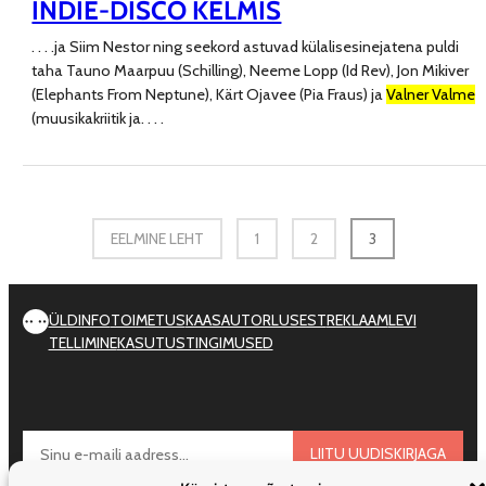
INDIE-DISCO KELMIS
. . . .
ja Siim Nestor ning seekord astuvad külalisesinejatena puldi
taha Tauno Maarpuu (Schilling), Neeme Lopp (Id Rev), Jon Mikiver
(Elephants From Neptune), Kärt Ojavee (Pia Fraus) ja
Valner Valme
(muusikakriitik ja
. . . .
EELMINE LEHT
1
2
3
ÜLDINFO
TOIMETUS
KAASAUTORLUSEST
REKLAAM
LEVI
TELLIMINE
KASUTUSTINGIMUSED
LIITU UUDISKIRJAGA