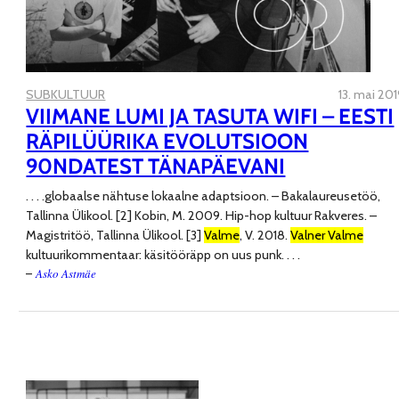
SUBKULTUUR
13. mai 20
VIIMANE LUMI JA TASUTA WIFI – EESTI
RÄPILÜÜRIKA EVOLUTSIOON
90NDATEST TÄNAPÄEVANI
. . . .
globaalse nähtuse lokaalne adaptsioon. – Bakalaureusetöö,
Tallinna Ülikool. [2] Kobin, M. 2009. Hip-hop kultuur Rakveres. –
Magistritöö, Tallinna Ülikool. [3]
Valme
, V. 2018.
Valner Valme
kultuurikommentaar: käsitööräpp on uus punk
. . . .
Asko Astmäe
–