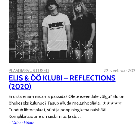
PLAADIARVUSTUSED
22. veebruar 202
ELIS & ÖÖ KLUBI – REFLECTIONS
(2020)
Ei oska enam niisama passida? Olete iseendale võlgu? Elu on
õhukeseks kulunud? Tasub alluda melanhooliale. ★★★★☆
Tundub lihtne plaat, sünt ja popp ning kena naishääl.
Komplikatsioone on siiski mitu. Jääb
. . . .
Valner Valme
–