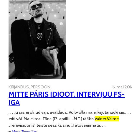
KIRJANDUS
, 
PERSOON
16. mai 201
MITTE PÄRIS IDIOOT. INTERVJUU FS-
IGA
. . . .
Ju siis ei olnud vaja avaldada. Võib-olla ma ei kirjutanudki siis
. . . .
eriti või. Ma ei tea. Täna (12. aprillil – M.T.) rääkis
Valner Valme
„Terevisioonis” teiste seas ka sinu „Tätoveerimata
. . . .
Maia Tammjärv
–