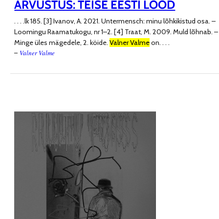
ARVUSTUS: TEISE EESTI LOOD
. . . .
lk 185. [3] Ivanov, A. 2021. Untermensch: minu lõhkikistud osa. –
Loomingu Raamatukogu, nr 1–2. [4] Traat, M. 2009. Muld lõhnab. –
Minge üles mägedele, 2. köide.
Valner Valme
on
. . . .
Valner Valme
–