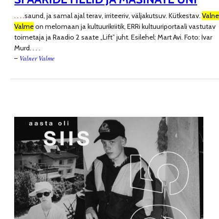
. . . .
saund, ja samal ajal terav, irriteeriv, väljakutsuv. Kütkestav.
Valne
Valme
on melomaan ja kultuurikriitik, ERRi kultuuriportaali vastutav
toimetaja ja Raadio 2 saate „Lift” juht. Esilehel: Mart Avi. Foto: Ivar
Murd
. . . .
Valner Valme
–