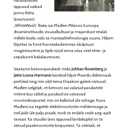
nahataolised
rippuvad vaibad
Jarmo Reha
lavastusest
„WhiteWash”. Baka sai Madlen Milanos Euroopa
disainiinstituudis visuaalkultuuri ja majanduse erialal,
millele lisaks valis ta materjalitehnoloogia suuna. Hiljem
lõpetas ta Eesti Kunstiakadeemias skulptuuri
magistriastme ja õpib nüüd sinna otsa veel ehte- ja
sepakunsti bakalaureuses.
Vaatame betoonparukaid, mida
Johhan Rosenberg
ja
Jette Loona Hermanis
kandsid hiljuti Maardu dekennaali
perfokal ning mis olid tema Draakoni galerii näitusel.
Madlen selgitab, et betooni sai valatud parukatele
mitme kuu vältel ja parukad ise seisavad
mootorikorpustel, mis on kallatud üle vahaga. Kuna
Madleni isa tegeleb elektrimootorite mähkimisega ja
neil jääb üle palju praaki, toob ta endale sealt aeg-ajalt
tavaari. Ka stuudio laes rippuvad lambikuplid on ta
teinud praakmootorite korpustest. Ta seletab, et