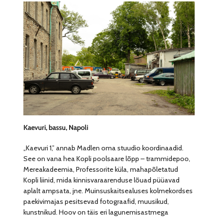
Kaevuri, bassu, Napoli
„Kaevuri 1,” annab Madlen oma stuudio koordinaadid.
See on vana hea Kopli poolsaare lõpp – trammidepoo,
Mereakadeemia, Professorite küla, mahapõletatud
Kopli liinid, mida kinnisvaraarenduse lõuad püüavad
aplalt ampsata, jne. Muinsuskaitsealuses kolmekordses
paekivimajas pesitsevad fotograafid, muusikud,
kunstnikud. Hoov on täis eri lagunemisastmega