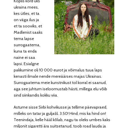
Koplis kord üks
ukraina mees,
kes ütles, et ta
on väga ilus ja
et ta sooviks, et
Madlenist saaks
tema lapse
surrogaatema,
kuna ta enda
naine ei saa
lapsi. Esialgne
pakkumine oli 10 000 eurot ja võimalus tuua laps
kenasti ilmale nende mereäärses majas Ukrainas.
Surrogaatema meie kunstnikust tol korral ei saanud,
aga see juhtum iseloomustab hästi, millega elu võib
sind siinkandis kokku viia.
Astume sisse Sirbi kohvikusse ja tellime päevapraed,
milleks on tatar ja guljašš. 3.50! Hind, mis ka hind on!
Teenindaja, kelle hääl kõlab, nagu ta oleks umbes kaks
miljonit sigaretti ära suitsetanud, toob road lauda ja