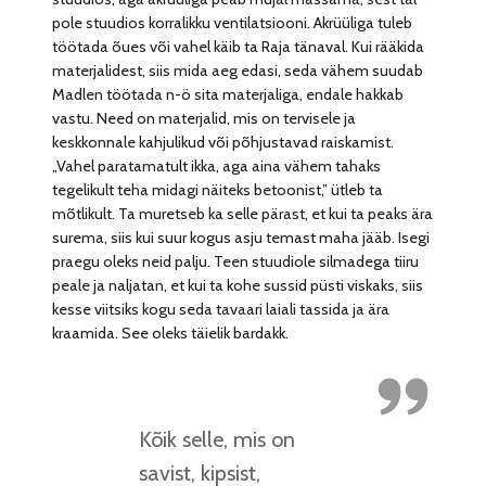
pole stuudios korralikku ventilatsiooni. Akrüüliga tuleb
töötada õues või vahel käib ta Raja tänaval. Kui rääkida
materjalidest, siis mida aeg edasi, seda vähem suudab
Madlen töötada n-ö sita materjaliga, endale hakkab
vastu. Need on materjalid, mis on tervisele ja
keskkonnale kahjulikud või põhjustavad raiskamist.
„Vahel paratamatult ikka, aga aina vähem tahaks
tegelikult teha midagi näiteks betoonist,” ütleb ta
mõtlikult. Ta muretseb ka selle pärast, et kui ta peaks ära
surema, siis kui suur kogus asju temast maha jääb. Isegi
praegu oleks neid palju. Teen stuudiole silmadega tiiru
peale ja naljatan, et kui ta kohe sussid püsti viskaks, siis
kesse viitsiks kogu seda tavaari laiali tassida ja ära
kraamida. See oleks täielik bardakk.
Kõik selle, mis on
savist, kipsist,