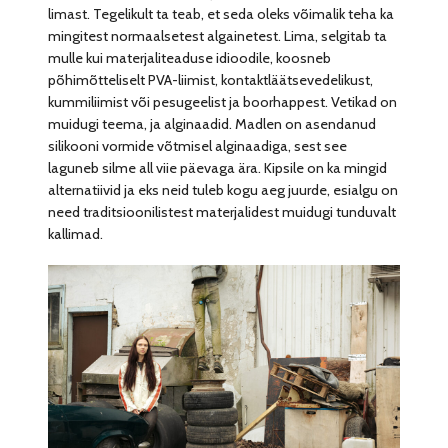
limast. Tegelikult ta teab, et seda oleks võimalik teha ka
mingitest normaalsetest algainetest. Lima, selgitab ta
mulle kui materjaliteaduse idioodile, koosneb
põhimõtteliselt PVA-liimist, kontaktläätsevedelikust,
kummiliimist või pesugeelist ja boorhappest. Vetikad on
muidugi teema, ja alginaadid. Madlen on asendanud
silikooni vormide võtmisel alginaadiga, sest see
laguneb silme all viie päevaga ära. Kipsile on ka mingid
alternatiivid ja eks neid tuleb kogu aeg juurde, esialgu on
need traditsioonilistest materjalidest muidugi tunduvalt
kallimad.