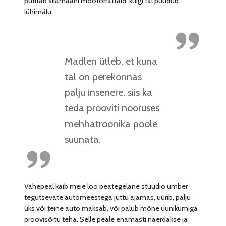
putitab siiamaani mootorrattaid, kuigi tal puudub
lühimälu.
Madlen ütleb, et kuna
tal on perekonnas
palju insenere, siis ka
teda prooviti nooruses
mehhatroonika poole
suunata.
Vahepeal käib meie loo peategelane stuudio ümber
tegutsevate automeestega juttu ajamas, uurib, palju
üks või teine auto maksab, või palub mõne uunikumiga
proovisõitu teha. Selle peale enamasti naerdakse ja