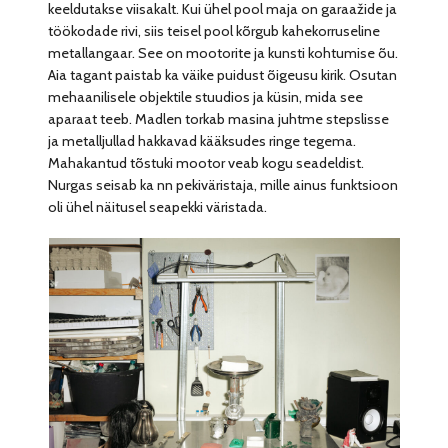
keeldutakse viisakalt. Kui ühel pool maja on garaažide ja
töökodade rivi, siis teisel pool kõrgub kahekorruseline
metallangaar. See on mootorite ja kunsti kohtumise õu.
Aia tagant paistab ka väike puidust õigeusu kirik. Osutan
mehaanilisele objektile stuudios ja küsin, mida see
aparaat teeb. Madlen torkab masina juhtme stepslisse
ja metalljullad hakkavad kääksudes ringe tegema.
Mahakantud tõstuki mootor veab kogu seadeldist.
Nurgas seisab ka nn pekiväristaja, mille ainus funktsioon
oli ühel näitusel seapekki väristada.