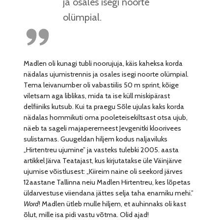
ja osales isegi noorte
olümpial.
Madlen oli kunagi tubli noorujuja, käis kaheksa korda
nädalas ujumistrennis ja osales isegi noorte olümpial.
Tema leivanumber oli vabastiilis 50 m sprint, kõige
viletsam aga liblikas, mida ta ise küll miskipärast
delfiiniks kutsub. Kui ta praegu Sõle ujulas kaks korda
nädalas hommikuti oma pooleteisekiltsast otsa ujub,
näeb ta sageli majaperemeest Jevgenitki kloorivees
sulistamas. Guugeldan hiljem kodus naljaviluks
„Hirtentreu ujumine” ja vasteks tulebki 2005. aasta
artikkel Järva Teatajast, kus kirjutatakse üle Väinjärve
ujumise võistlusest: „Kiireim naine oli seekord järves
12aastane Tallinna neiu Madlen Hirtentreu, kes lõpetas
üldarvestuse viiendana jättes selja taha enamiku mehi.”
Word
!
Madlen ütleb mulle hiljem, et auhinnaks oli kast
õlut, mille isa pidi vastu võtma. Olid ajad!