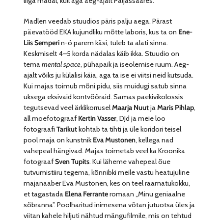
liiga madal, küll aga aeg-ajalt Paljassaares.
Madlen veedab stuudios päris palju aega. Pärast
päevatööd EKA kujundliku mõtte laboris, kus ta on
Ene-
Liis Semperi
n-ö parem käsi, tuleb ta alati sinna.
Keskmiselt 4–5 korda nädalas käib ikka. Stuudio on
tema
mental space
, pühapaik ja iseolemise ruum. Aeg-
ajalt võiks ju külalisi käia, aga ta ise ei viitsi neid kutsuda.
Kui majas toimub mõni pidu, siis muidugi satub sinna
uksega eksivaid kontvõõraid. Samas paekivikolossis
tegutsevad veel ärklikorrusel
Maarja Nuut
ja
Maris Pihlap
,
all moefotograaf
Kertin Vasser
, DJd ja meie loo
fotograafi
Tarikut
kohtab ta tihti ja üle koridori teisel
pool maja on kunstnik
Eva Mustonen
, kellega nad
vahepeal hängivad. Majas toimetab veel ka Kroonika
fotograaf
Sven Tupits
. Kui läheme vahepeal õue
tutvumistiiru tegema, kõnnibki meile vastu heatujuline
majanaaber Eva Mustonen, kes on teel raamatukokku,
et tagastada
Elena Ferrante
romaan „Minu geniaalne
sõbranna”. Poolharitud inimesena võtan jutuotsa üles ja
viitan kahele hiljuti nähtud mängufilmile, mis on tehtud