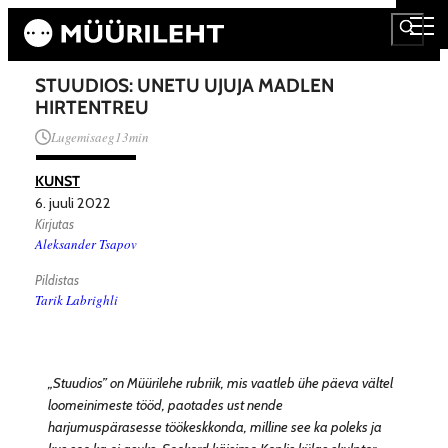
STUUDIOS: UNETU UJUJA MADLEN
HIRTENTREU
Lugemisaeg
13
min
KUNST
6. juuli 2022
Kirjutas
Aleksander Tsapov
Pildistas
Tarik Labrighli
„Stuudios” on Müürilehe rubriik, mis vaatleb ühe päeva vältel
loomeinimeste tööd, paotades ust nende
harjumuspärasesse töökeskkonda, milline see ka poleks ja