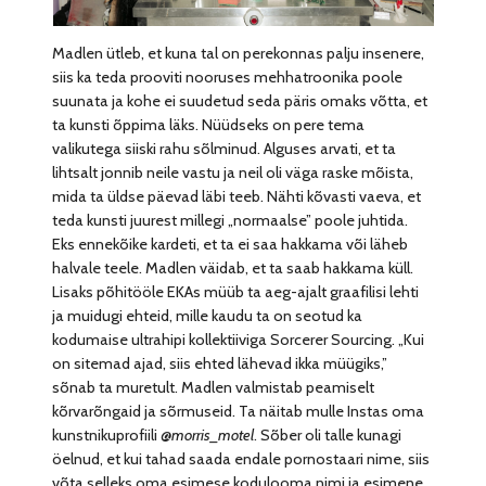
Madlen ütleb, et kuna tal on perekonnas palju insenere,
siis ka teda prooviti nooruses mehhatroonika poole
suunata ja kohe ei suudetud seda päris omaks võtta, et
ta kunsti õppima läks. Nüüdseks on pere tema
valikutega siiski rahu sõlminud. Alguses arvati, et ta
lihtsalt jonnib neile vastu ja neil oli väga raske mõista,
mida ta üldse päevad läbi teeb. Nähti kõvasti vaeva, et
teda kunsti juurest millegi „normaalse” poole juhtida.
Eks ennekõike kardeti, et ta ei saa hakkama või läheb
halvale teele. Madlen väidab, et ta saab hakkama küll.
Lisaks põhitööle EKAs müüb ta aeg-ajalt graafilisi lehti
ja muidugi ehteid, mille kaudu ta on seotud ka
kodumaise ultrahipi kollektiiviga Sorcerer Sourcing. „Kui
on sitemad ajad, siis ehted lähevad ikka müügiks,”
sõnab ta muretult. Madlen valmistab peamiselt
kõrvarõngaid ja sõrmuseid. Ta näitab mulle Instas oma
kunstnikuprofiili @
morris_motel
. Sõber oli talle kunagi
öelnud, et kui tahad saada endale pornostaari nime, siis
võta selleks oma esimese kodulooma nimi ja esimene