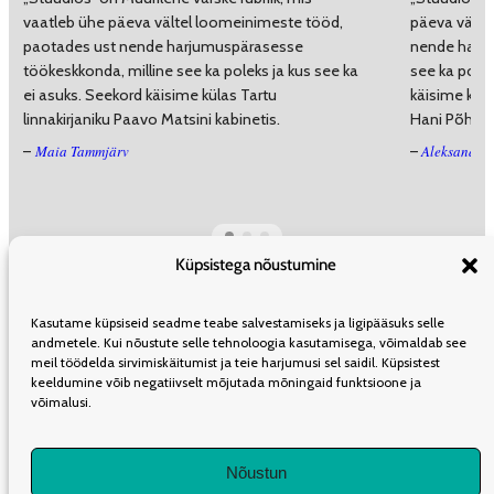
vaatleb ühe päeva vältel loomeinimeste tööd,
päeva välte
paotades ust nende harjumuspärasesse
nende harju
töökeskkonda, milline see ka poleks ja kus see ka
see ka polek
ei asuks. Seekord käisime külas Tartu
käisime kül
linnakirjaniku Paavo Matsini kabinetis.
Hani Põhja-T
Maia Tammjärv
Aleksander
–
–
Küpsistega nõustumine
ÜLDINFO
TOIMETUS
KAASAUTORLUSEST
REKLAAM
LEVI
Kasutame küpsiseid seadme teabe salvestamiseks ja ligipääsuks selle
TELLIMINE
KASUTUSTINGIMUSED
andmetele. Kui nõustute selle tehnoloogia kasutamisega, võimaldab see
meil töödelda sirvimiskäitumist ja teie harjumusi sel saidil. Küpsistest
keeldumine võib negatiivselt mõjutada mõningaid funktsioone ja
võimalusi.
LIITU UUDISKIRJAGA
Nõustun