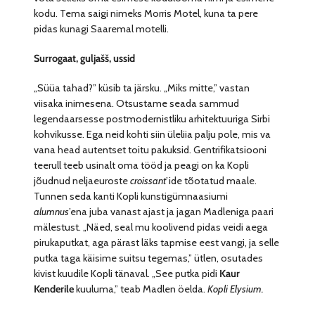
kodu. Tema saigi nimeks Morris Motel, kuna ta pere
pidas kunagi Saaremal motelli.
Surrogaat, guljašš, ussid
„Süüa tahad?” küsib ta järsku. „Miks mitte,” vastan
viisaka inimesena. Otsustame seada sammud
legendaarsesse postmodernistliku arhitektuuriga Sirbi
kohvikusse. Ega neid kohti siin üleliia palju pole, mis va
vana head autentset toitu pakuksid. Gentrifikatsiooni
teerull teeb usinalt oma tööd ja peagi on ka Kopli
jõudnud neljaeuroste
croissant
’ide tõotatud maale.
Tunnen seda kanti Kopli kunstigümnaasiumi
alumnus
’ena juba vanast ajast ja jagan Madleniga paari
mälestust. „Näed, seal mu koolivend pidas veidi aega
pirukaputkat, aga pärast läks tapmise eest vangi, ja selle
putka taga käisime suitsu tegemas,” ütlen, osutades
kivist kuudile Kopli tänaval. „See putka pidi
Kaur
Kenderile
kuuluma,” teab Madlen öelda.
Kopli Elysium.