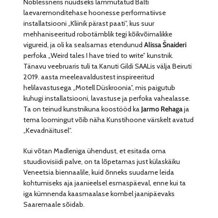
Noblessneris nüüdseks lammutatud Balti
laevaremonditehase hoonesse performatiivse
installatsiooni „Kliinik pärast paati”, kus suur
mehhaniseeritud robotämblik tegi kõikvõimalikke
vigureid, ja oli ka sealsamas etendunud
Alissa Šnaideri
perfoka „Weird tales I have tried to write” kunstnik.
Tänavu veebruaris tuli ta Kanuti Gildi SAALis välja Beiruti
2019. aasta meeleavaldustest inspireeritud
helilavastusega „Motell Düskroonia”, mis paigutub
kuhugi installatsiooni, lavastuse ja perfoka vahealasse.
Ta on teinud kunstnikuna koostööd ka
Jarmo Rehaga
ja
tema loomingut võib näha Kunstihoone värskelt avatud
„Kevadnäitusel”.
Kui võtan Madleniga ühendust, et esitada oma
stuudiovisiidi palve, on ta lõpetamas just külaskäiku
Veneetsia biennaalile, kuid õnneks suudame leida
kohtumiseks aja jaanieelsel esmaspäeval, enne kui ta
iga kümnenda kaasmaalase kombel jaanipäevaks
Saaremaale sõidab.