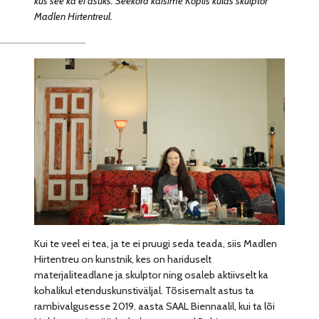
kus see ka ei asuks. Seekord käisime Koplis külas skulptor
Madlen Hirtentreul.
Kui te veel ei tea, ja te ei pruugi seda teada, siis Madlen
Hirtentreu on kunstnik, kes on hariduselt
materjaliteadlane ja skulptor ning osaleb aktiivselt ka
kohalikul etenduskunstiväljal. Tõsisemalt astus ta
rambivalgusesse 2019. aasta SAAL Biennaalil, kui ta lõi