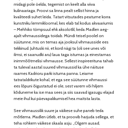
midagi pole öelda, tegemist on keelt alla viiva
kulinaariaga. Proovi sa linna pealt sellist hinna ja
kvaliteedi suhet leida. Tatart vitsutades peatume korra
kunstniku lemmikloomal, kes elab tal kodus akvaariumis
– Mehhiko tömpsuul ehk aksolotlil, keda Madlen aeg-
ajalt vihmaussidega toidab. Mündi teisel poolel on
süütunne, mis on temas aja jooksul vihmausside ees
tekkinud. Juhtuski nii, et kord nägi ta (oli see unes või
ilmsi, ei saanudki aru) laua taga istumas ja einestamas
inimmõõtmelisi vihmausse. Sellest inspireerituna tahab
ta tuleval aastal suured vihmaussid ka ühe näituse
raames Kadrioru parki istuma panna. Leiame
tatrataldrikute kohal, et ega see süütunne vihmaussi
ees lõpuni õigustatud ei ole, sest varem või hiljem
kõduneme ka ise maa sees ja siis saavad igasugu elajad
meie ihul kui päevapakkumisel hea maitsta lasta.
See vihmaussilik suure ja väikese suhe paneb teda
mõtlema. Madlen ütleb, et ta proovib harjuda sellega, et
teha rohkem väikese skaala asju. „Olgem ausad,