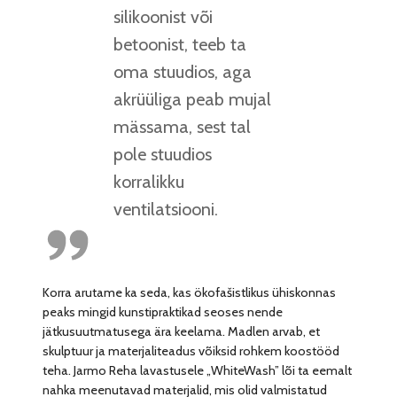
silikoonist või
betoonist, teeb ta
oma stuudios, aga
akrüüliga peab mujal
mässama, sest tal
pole stuudios
korralikku
ventilatsiooni.
Korra arutame ka seda, kas ökofašistlikus ühiskonnas
peaks mingid kunstipraktikad seoses nende
jätkusuutmatusega ära keelama. Madlen arvab, et
skulptuur ja materjaliteadus võiksid rohkem koostööd
teha. Jarmo Reha lavastusele „WhiteWash” lõi ta eemalt
nahka meenutavad materjalid, mis olid valmistatud