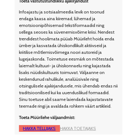
Toeta vastutustundlikku ajakirjandust
Infoajastu ja sotsiaalmeedia levik on toonud
endaga kaasa aina kiiremad, lühemad ja
emotsioonipõhisemad tekstiformaadid ning
sellega seoses ka süvenemisvõime kriisi. Nendest
trendidest hoolimata püüab Müürileht hoida enda
ümber ja kasvatada ühiskondlikult aktiivseid ja
kriitilise mõtlemisvõimega noori autoreid ja
lugejaskonda. Toimetuse eesmärk on mõtestada
laiemalt kultuuri- ja ühiskonnaelu ning kajastada
lisaks nüüdiskultuuris toimuvat. Väljaanne on
keskendunud rahulikule, analüüsivale ning
otsingulisele ajakirjandusele, mis ühendab endas nii
traditsioonilised kui ka uuenduslikud formaadid.
Sinu toetuse abil saame laiendada kajastatavate
teemade ringi ja avaldada rohkem väärt artikleid.
Toeta Müürilehe väljaandmist:
HAKKA TELLIJAKS
HAKKA TOETAJAKS