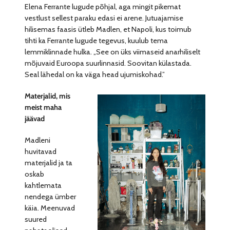
Elena Ferrante lugude põhjal, aga mingit pikemat
vestlust sellest paraku edasi ei arene. Jutuajamise
hilisemas faasis ütleb Madlen, et Napoli, kus toimub
tihti ka Ferrante lugude tegevus, kuulub tema
lemmiklinnade hulka. „See on üks viimaseid anarhiliselt
mõjuvaid Euroopa suurlinnasid. Soovitan külastada.
Seal lähedal on ka väga head ujumiskohad.”
Materjalid, mis
meist maha
jäävad
Madleni
huvitavad
materjalid ja ta
oskab
kahtlemata
nendega ümber
käia. Meenuvad
suured