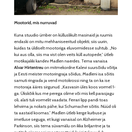
Mootorid, mis nurruvad
Kuna stuudio ümber on külluslikult masinaid ja ruumis
endaski on mitu mehhaniseeritud objekti, siis uurin,
kuidas ta üldiselt mootoriga eluvormidesse suhtub. „No
kui aus olla, siis ma vist olen veits küll autopede,” ütleb
motikajakki kandev Madlen naerdes. Tema vanaisa
Alvar Hirtentreu
on mitmekordne Kalevi suursõidu võitja
ja Eesti meister motoringraja sõidus, Madleni isa sõitis
samuti ringrada ja vend motokrossi ning ta on ka ise
motoraja ääres sirgunud. „Kasvasin üles koos vormel 1-
ga. Ükskõik kus me perega olime või mis kell parasjagu
oli, alati tuli vormelit vaadata. Ferrari lipp pandi toas
lehvima ja nokats pähe, kui Schumacher sõitis. Nüüd oli
ta aastaid koomas.” Madlen ütleb kerge kurbuse ja
imetluse seguga, et kuigi vanaisal on Alzheimer ja
Parkinson, siis tema süvamälu on ikka briljantne ja ta