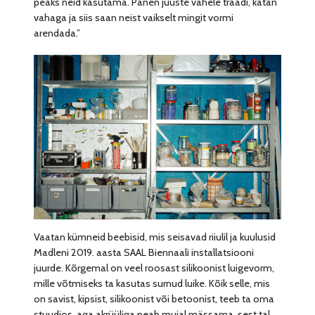
peaks neid kasutama. Panen juuste vahele traadi, katan
vahaga ja siis saan neist vaikselt mingit vormi
arendada.”
Vaatan kümneid beebisid, mis seisavad riiulil ja kuulusid
Madleni 2019. aasta SAAL Biennaali installatsiooni
juurde. Kõrgemal on veel roosast silikoonist luigevorm,
mille võtmiseks ta kasutas surnud luike. Kõik selle, mis
on savist, kipsist, silikoonist või betoonist, teeb ta oma
stuudios, aga akrüüliga peab mujal mässama, sest tal