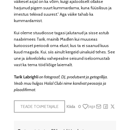
väikesel asjal on ka võim, kuigi ajalooliselt ollakse
harjunud pigem suurt kummardama, kuna füüsilisus ja
imestus tekivad suurest.” Aga väike tahab ka
kummardamist.
Kui oleme stuudiosse tagasi jalutanud ja sisse astub
naabrimees Tarik, mainib Madlen kui muuseas
kurioosset perioodi oma elust, kus ta ei saanud kuus
kuud magada. Kui, siis ainult kergeid uinakuid tehes. See
une ja ärkveloleku vahepealne seisund iseloomustab
vast ka tema töid kõige laiemalt.
Tarik Labrighli
on fotograaf, DJ, produtsent ja getogrillija.
Veab muu hulgas Halal Clubi nime kandvat peosarja ja
plaadifirmat.
TEADE TOIMETAJALE
Kiida
0
Jaga
Share by e-mail
Share on Face
Share on X