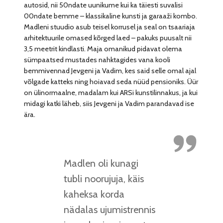
autosid, nii 50ndate uunikume kui ka täiesti suvalisi
00ndate bemme – klassikaline kunsti ja garaaži kombo.
Madleni stuudio asub teisel korrusel ja seal on tsaariaja
arhitektuurile omased kõrged laed – pakuks puusalt nii
3,5 meetrit kindlasti. Maja omanikud pidavat olema
sümpaatsed mustades nahktagides vana kooli
bemmivennad Jevgeni ja Vadim, kes said selle omal ajal
võlgade katteks ning hoiavad seda nüüd pensioniks. Üür
on ülinormaalne, madalam kui ARSi kunstilinnakus, ja kui
midagi katki läheb, siis Jevgeni ja Vadim parandavad ise
ära.
Madlen oli kunagi
tubli noorujuja, käis
kaheksa korda
nädalas ujumistrennis