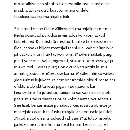
mootoribisnises piisab väikesest kriimust, et asi oleks
praak ja läheks utiili, kust tema siis endale
taaskasutuseks materjali otsib.
Siin stuudios on üldse väikestviisi materjalide imemaa.
Riiulis seisavad purkides ja virnades kõikvõimalikud
katsetused. Kui miski õnnestub, kirjutab ta konsistentsi
üles, et saaks hiljem materjali taasluua. Vahel sünnib ka
juhuslikult mõni huvitav kombinn. Madlen hakkab purgi
pealt veerima: „Vaha, pigment, silikoon, betoonisegu ja
miskit veel.” Teises purgis on oksiid keraamikale, mis
annab glasuurile hõbedase kuma. Madlen näitab väikest
glasuuritud kujukest, et demonstreerida oksiidi metalset
efekti, ja objekt tundub pigem raualaadne kui
keraamiline. Ta jutustab, kuidas ta sai vaskoksiidi pleki
pealt, mis tal siinsamas õues kolm aastat oksüdeerus.
See lisab keraamikale punakust. Keset sadu objekte ja
materjale osutab ta järsku mingile asjandusele ja ütleb:
„Näed, need on mu juuksed vahaga. Mul tuleb nii palju
juukseid peast ära, kui ma neid harjan. Leidsin siis, et