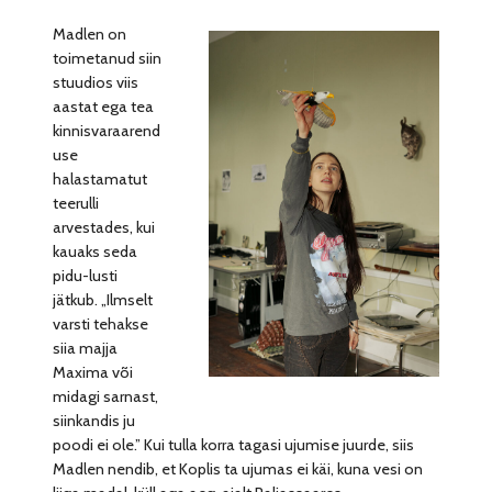
Madlen on
toimetanud siin
stuudios viis
aastat ega tea
kinnisvaraarend
use
halastamatut
teerulli
arvestades, kui
kauaks seda
pidu-lusti
jätkub. „Ilmselt
varsti tehakse
siia majja
Maxima või
midagi sarnast,
siinkandis ju
poodi ei ole.” Kui tulla korra tagasi ujumise juurde, siis
Madlen nendib, et Koplis ta ujumas ei käi, kuna vesi on