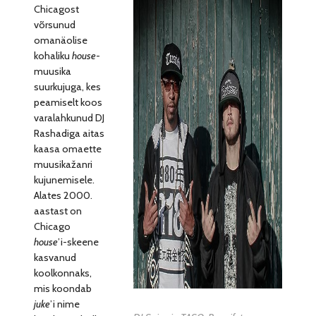
Chicagost
võrsunud
omanäolise
kohaliku
house
­-
muusika
suurkujuga, kes
peamiselt koos
varalahkunud DJ
Rashadiga aitas
kaasa omaette
muusikažanri
kujunemisele.
Alates 2000.
aastast on
Chicago
house
’i-skeene
kasvanud
koolkonnaks,
mis koondab
juke
’i nime