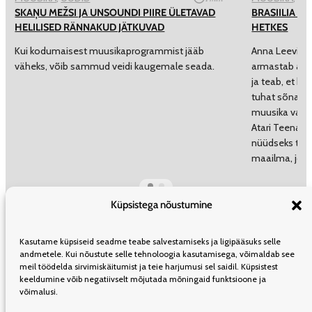
SKAŅU MEŽSI JA UNSOUNDI PIIRE ÜLETAVAD
BRASIILIA T
HELILISED RÄNNAKUD JÄTKUVAD
HETKES
Kui kodumaisest muusikaprogrammist jääb
Anna Leevia on
väheks, võib sammud veidi kaugemale seada.
armastab aud
ja teab, et he
tuhat sõna! T
muusika vastu
Atari Teenage 
nüüdseks tuur
maailma, jõu
Küpsistega nõustumine
ÜLDINFO
TOIMETUS
KAASAUTORLUSEST
REKLAAM
LEVI
Kasutame küpsiseid seadme teabe salvestamiseks ja ligipääsuks selle
TELLIMINE
KASUTUSTINGIMUSED
andmetele. Kui nõustute selle tehnoloogia kasutamisega, võimaldab see
meil töödelda sirvimiskäitumist ja teie harjumusi sel saidil. Küpsistest
keeldumine võib negatiivselt mõjutada mõningaid funktsioone ja
võimalusi.