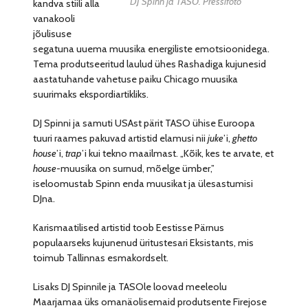
DJ Spinn ja TASO. Pressifoto
kandva stiili alla
vanakooli
jõulisuse
segatuna uuema muusika energiliste emotsioonidega.
Tema produtseeritud laulud ühes Rashadiga kujunesid
aastatuhande vahetuse paiku Chicago muusika
suurimaks ekspordiartikliks.
DJ Spinni ja samuti USAst pärit TASO ühise Euroopa
tuuri raames pakuvad artistid elamusi nii
juke
’i,
ghetto
house
’i,
trap
’i kui tekno maailmast. „Kõik, kes te arvate, et
house
-muusika on surnud, mõelge ümber,”
iseloomustab Spinn enda muusikat ja ülesastumisi
DJna.
Karismaatilised artistid toob Eestisse Pärnus
populaarseks kujunenud üritustesari Eksistants, mis
toimub Tallinnas esmakordselt.
Lisaks DJ Spinnile ja TASOle loovad meeleolu
Maarjamaa üks omanäolisemaid produtsente Firejose