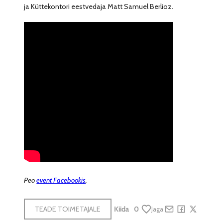
ja Küttekontori eestvedaja Matt Samuel Berlioz.
Peo
event Facebookis
.
TEADE TOIMETAJALE
Kiida
0
Jaga
Share by e-mail
Share on Face
Share on X