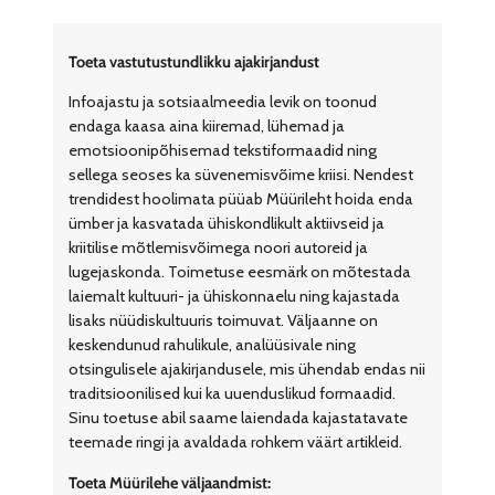
Toeta vastutustundlikku ajakirjandust
Infoajastu ja sotsiaalmeedia levik on toonud
endaga kaasa aina kiiremad, lühemad ja
emotsioonipõhisemad tekstiformaadid ning
sellega seoses ka süvenemisvõime kriisi. Nendest
trendidest hoolimata püüab Müürileht hoida enda
ümber ja kasvatada ühiskondlikult aktiivseid ja
kriitilise mõtlemisvõimega noori autoreid ja
lugejaskonda. Toimetuse eesmärk on mõtestada
laiemalt kultuuri- ja ühiskonnaelu ning kajastada
lisaks nüüdiskultuuris toimuvat. Väljaanne on
keskendunud rahulikule, analüüsivale ning
otsingulisele ajakirjandusele, mis ühendab endas nii
traditsioonilised kui ka uuenduslikud formaadid.
Sinu toetuse abil saame laiendada kajastatavate
teemade ringi ja avaldada rohkem väärt artikleid.
Toeta Müürilehe väljaandmist: