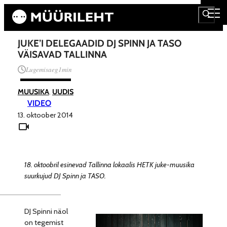
JUKE’I DELEGAADID DJ SPINN JA TASO
VÄISAVAD TALLINNA
Lugemisaeg
1
min
MUUSIKA
, 
UUDIS
VIDEO
13. oktoober 2014
18. oktoobril esinevad Tallinna lokaalis HETK juke-muusika
suurkujud DJ Spinn ja TASO.
DJ Spinni näol
on tegemist