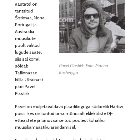
aastatel on
tantsitud
Šotimaa, Norra,
Portugali ja
Austraalia
muusikute
poolt valitud
lugude saatel,
siis sel korral
Pavel Plastikk. Foto: Marina
sõidab
Kochetyga
Tallinnasse
külla Ukrainast
pärit Pavel
Plastikk.
Pavel on muljetavaldava plaadikoguga südamlik Harkivi
poiss, kes on tuntud oma mõnusalt eklektiliste DJ-
etteastete ja tänuväärse töö poolest kohaliku
muusikamaastiku arendamisel.