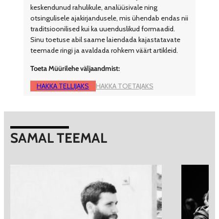
keskendunud rahulikule, analüüsivale ning
otsingulisele ajakirjandusele, mis ühendab endas nii
traditsioonilised kui ka uuenduslikud formaadid.
Sinu toetuse abil saame laiendada kajastatavate
teemade ringi ja avaldada rohkem väärt artikleid.
Toeta Müürilehe väljaandmist:
HAKKA TELLIJAKS
HAKKA TOETAJAKS
SAMAL TEEMAL