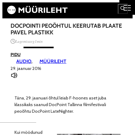
DOCPOINTI PEOÕHTUL KEERUTAB PLAATE
PAVEL PLASTIKK
Lugemisaeg
1
min
PIDU
AUDIO
, 
MÜÜRILEHT
29. jaanuar 2016
Täna, 29. jaanuari õhtul leiab F-hoones aset juba
klassikaks saanud DocPoint Tallinna filmifestivali
peoõhtu DocPoint LateNighter.
Kui möödunud