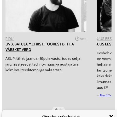
PIDU
1
min
UUS EESTI B
UVB, BATU JA METRIST: TOOREST BIITI JA
UUS EESTI 
VÄRSKET VERD
Keshob on mu
ASUM läheb jaanuari lõpule vastu, tuues sel ja
on vorminud 
järgmisel reedel techno-muusika austajateni
helilaineid e
kolm kvaliteeditempliga välisartisti.
tantsumuusik
kaks dekaadi
ilmumas pär
uus EP.
Mariliis Mõ
–
Küpsistega nõustumine