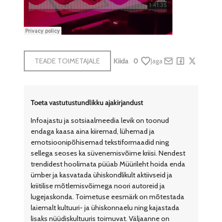
TEADE TOIMETAJALE
Kiida
0
Jaga
Share by e-mail
Share on Face
Share on X
Toeta vastutustundlikku ajakirjandust
Infoajastu ja sotsiaalmeedia levik on toonud
endaga kaasa aina kiiremad, lühemad ja
emotsioonipõhisemad tekstiformaadid ning
sellega seoses ka süvenemisvõime kriisi. Nendest
trendidest hoolimata püüab Müürileht hoida enda
ümber ja kasvatada ühiskondlikult aktiivseid ja
kriitilise mõtlemisvõimega noori autoreid ja
lugejaskonda. Toimetuse eesmärk on mõtestada
laiemalt kultuuri- ja ühiskonnaelu ning kajastada
lisaks nüüdiskultuuris toimuvat. Väljaanne on