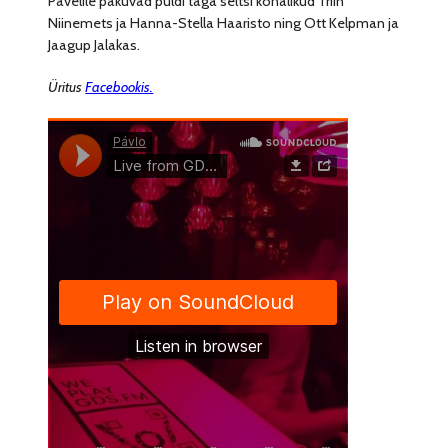
Pavelile pakuvad puldi taga seltsi kohalikud Triin
Niinemets ja Hanna-Stella Haaristo ning Ott Kelpman ja
Jaagup Jalakas.
Üritus
Facebookis.