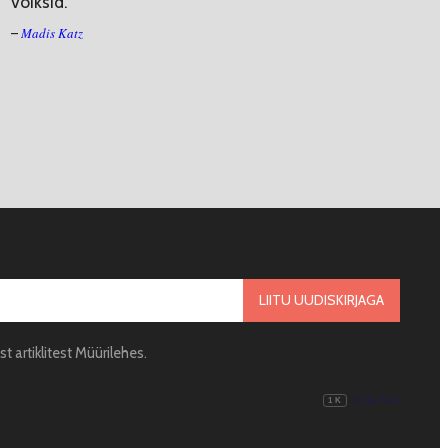
võiksid.
Madis Katz
–
LIITU UUDISKIRJAGA
 artiklitest Müürilehes.
1K
DIGITAL