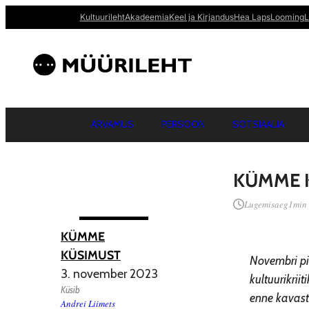
Kultuurileht
Akadeemia
Keel ja Kirjandus
Hea Laps
Looming
L
ARVAMUS
PERSOON
SOTSIAALIA
KÜMME 
Lugemisaeg
1
min
KÜMME
KÜSIMUST
Novembri pi
3. november 2023
kultuurikrii
Küsib
enne kavast 
Andrei Liimets