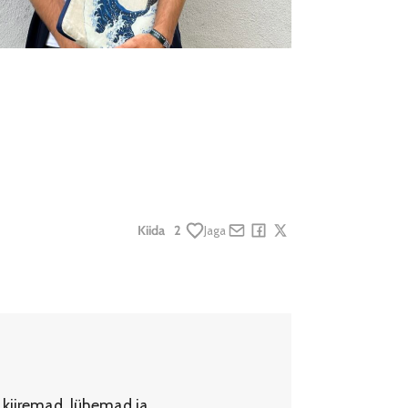
Kiida
2
Jaga
Share by e-mail
Share on Facebook
Share on X
 kiiremad, lühemad ja