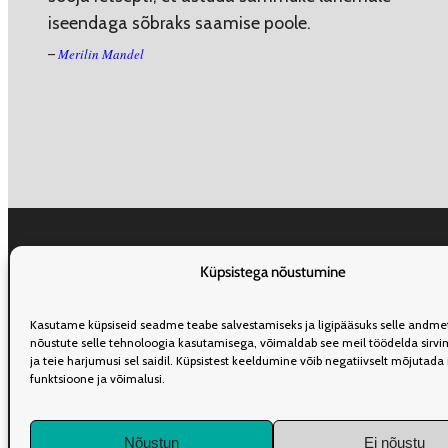
iseendaga sõbraks saamise poole.
Merilin Mandel
–
Küpsistega nõustumine
ÜLDINFO
TOIMETUS
KAASAUTORLUSEST
REKLAAM
LEVI
TELL
Kasutame küpsiseid seadme teabe salvestamiseks ja ligipääsuks selle andmet
nõustute selle tehnoloogia kasutamisega, võimaldab see meil töödelda sirvi
ja teie harjumusi sel saidil. Küpsistest keeldumine võib negatiivselt mõjutad
funktsioone ja võimalusi.
Nõustun
Ei nõustu