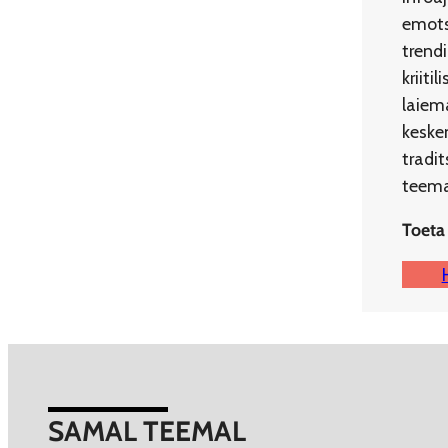
emots
trend
kriit
laiema
kesken
tradi
teemad
Toeta
SAMAL TEEMAL