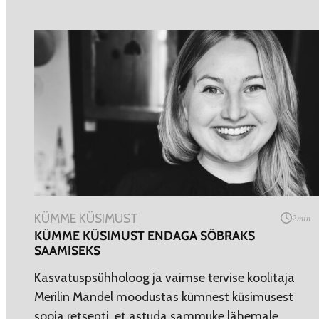
KÜMME KÜSIMUST
2
min
KÜMME KÜSIMUST ENDAGA SÕBRAKS
SAAMISEKS
Kasvatuspsühholoog ja vaimse tervise koolitaja
Merilin Mandel moodustas kümnest küsimusest
sooja retsepti, et astuda sammuke lähemale