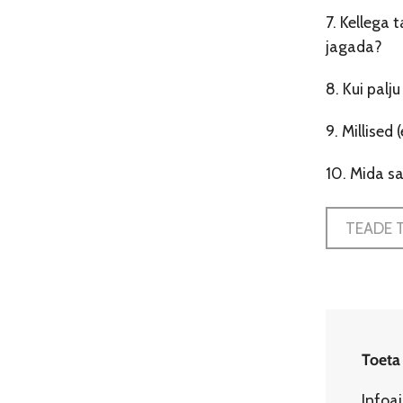
7. Kellega
jagada?
8. Kui palj
9. Millised
10. Mida s
TEADE 
Toeta
Infoa