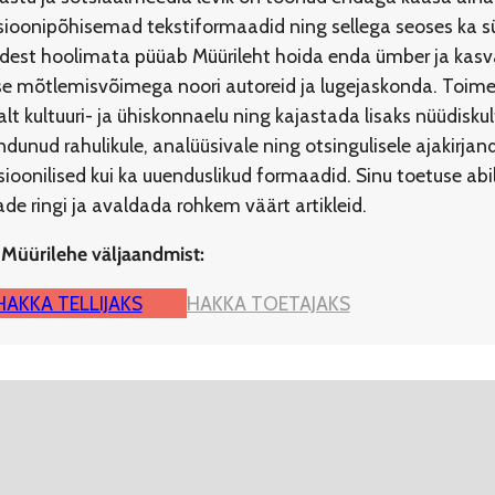
ioonipõhisemad tekstiformaadid ning sellega seoses ka s
idest hoolimata püüab Müürileht hoida enda ümber ja kasvat
ilise mõtlemisvõimega noori autoreid ja lugejaskonda. To
lt kultuuri- ja ühiskonnaelu ning kajastada lisaks nüüdisku
dunud rahulikule, analüüsivale ning otsingulisele ajakirja
tsioonilised kui ka uuenduslikud formaadid. Sinu toetuse a
e ringi ja avaldada rohkem väärt artikleid.
 Müürilehe väljaandmist:
HAKKA TELLIJAKS
HAKKA TOETAJAKS