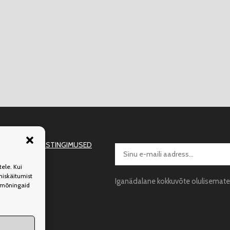
IMINE
KASUTUSTINGIMUSED
ele. Kui
miskäitumist
Iganädalane kokkuvõte olulisematest
a mõningaid