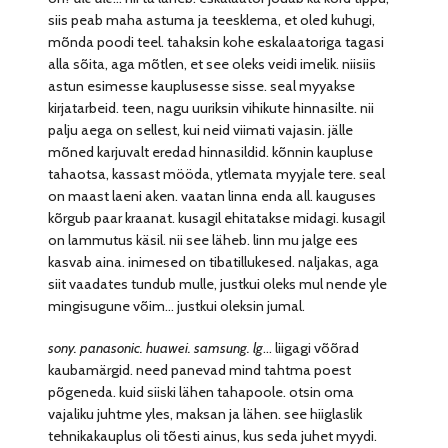
siis peab maha astuma ja teesklema, et oled kuhugi,
mõnda poodi teel. tahaksin kohe eskalaatoriga tagasi
alla sõita, aga mõtlen, et see oleks veidi imelik. niisiis
astun esimesse kauplusesse sisse. seal myyakse
kirjatarbeid. teen, nagu uuriksin vihikute hinnasilte. nii
palju aega on sellest, kui neid viimati vajasin. jälle
mõned karjuvalt eredad hinnasildid. kõnnin kaupluse
tahaotsa, kassast mööda, ytlemata myyjale tere. seal
on maast laeni aken. vaatan linna enda all. kauguses
kõrgub paar kraanat. kusagil ehitatakse midagi. kusagil
on lammutus käsil. nii see läheb. linn mu jalge ees
kasvab aina. inimesed on tibatillukesed. naljakas, aga
siit vaadates tundub mulle, justkui oleks mul nende yle
mingisugune võim… justkui oleksin jumal.
sony. panasonic. huawei. samsung. lg
… liigagi võõrad
kaubamärgid. need panevad mind tahtma poest
põgeneda. kuid siiski lähen tahapoole. otsin oma
vajaliku juhtme yles, maksan ja lähen. see hiiglaslik
tehnikakauplus oli tõesti ainus, kus seda juhet myydi.