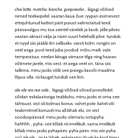
chai latte. matcha. bancha. gunpowder
… liigagi võõrad
nimed teekarpidel. vaatan kaua õue. ryypan esimesest
ettejuhtunud karbist pärit purust valmistatud teed.
päevavalgus mu toa seintel väreleb ja kaob. jälle pilves.
vaatan aknast välja ja näen suurt helehalli pilve. tundub,
et nyyd siis jääbki ilm selliseks. varsti kolm. rongini on
veel aega. pool teed juba joodud. mõru maik. vale
temperatuur. neelan kiiruga viimase tilga ning haaran
võtmete järele, mis sest, et aega veel on. täna siis
tallinna. minu jaoks võib see praegu kasvõi maailma
lõpus olla. nii kaugel tundub see linn.
ale ale rea rea sale
… liigagi võõrad sõnad poesiltidel.
sõidan eskalaatoriga teabkuhu. minu jaoks ei oma see
tähtsust. vist oli kolmas korrus. vahet pole. kahel või
teabmitmel korrusel mu all kihab elu. on vist
sooduspäevad. minu jaoks olematu ostupyha.
hahhhh… pyha. see kõlab nii imelikult. sama imelikult
kõlab minu jaoks pyhapäev. pyha päev. mis siin pyha
on?
ale ale
… nii ta läheb. eskalaator jõuab ka kord tippu,