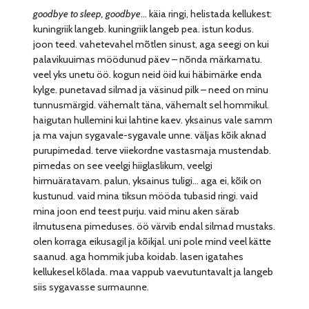
goodbye to sleep, goodbye
… käia ringi, helistada kellukest:
kuningriik langeb. kuningriik langeb pea. istun kodus.
joon teed. vahetevahel mõtlen sinust, aga seegi on kui
palavikuuimas möödunud päev – nõnda märkamatu.
veel yks unetu öö. kogun neid öid kui häbimärke enda
kylge. punetavad silmad ja väsinud pilk – need on minu
tunnusmärgid. vähemalt täna, vähemalt sel hommikul.
haigutan hullemini kui lahtine kaev. yksainus vale samm
ja ma vajun sygavale-sygavale unne. väljas kõik aknad
purupimedad. terve viiekordne vastasmaja mustendab.
pimedas on see veelgi hiiglaslikum, veelgi
hirmuäratavam. palun, yksainus tuligi… aga ei, kõik on
kustunud. vaid mina tiksun mööda tubasid ringi. vaid
mina joon end teest purju. vaid minu aken särab
ilmutusena pimeduses. öö värvib endal silmad mustaks.
olen korraga eikusagil ja kõikjal. uni pole mind veel kätte
saanud. aga hommik juba koidab. lasen igatahes
kellukesel kõlada. maa vappub vaevutuntavalt ja langeb
siis sygavasse surmaunne.