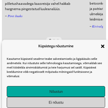
betoonkorid
põletushaavadega kaasreisija vahel hakkab
ja patriarha
hargnema pingestatud luuleanalüüs.
ulmekirjand
Piret Jaaks
–
leidmisest.
Kivivalgel
–
Küpsistega nõustumine
ÜLDINFO
TOIMETUS
KAASAUTORLUSEST
REKLAAM
LEVI
Kasutame küpsiseid seadme teabe salvestamiseks ja ligipääsuks selle
TELLIMINE
KASUTUSTINGIMUSED
andmetele. Kui nõustute selle tehnoloogia kasutamisega, võimaldab see
meil töödelda sirvimiskäitumist ja teie harjumusi sel saidil. Küpsistest
keeldumine võib negatiivselt mõjutada mõningaid funktsioone ja
võimalusi.
LIITU UUDISKIRJAGA
Nõustun
Iganädalane kokkuvõte olulisematest artiklitest Müürilehes.
Ei nõustu
1K
DIGITAL