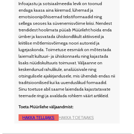
Infoajastu ja sotsiaalmeedia levik on toonud
endaga kaasa aina kiiremad, lühemad ja
emotsioonipõhisemad tekstiformaadid ning
sellega seoses ka süvenemisvõime kriisi. Nendest
trendidest hoolimata püüab Müürileht hoida enda
ümber ja kasvatada ühiskondlikult aktiivseid ja
kriitilise mõtlemisvõimega noori autoreid ja
lugejaskonda. Toimetuse eesmärk on mõtestada
laiemalt kultuuri- ja ühiskonnaelu ning kajastada
lisaks nüüdiskultuuris toimuvat. Väljaanne on
keskendunud rahulikule, analüüsivale ning
otsingulisele ajakirjandusele, mis ühendab endas nii
traditsioonilised kui ka uuenduslikud formaadid.
Sinu toetuse abil saame laiendada kajastatavate
teemade ringi ja avaldada rohkem väärt artikleid.
Toeta Müürilehe väljaandmist:
HAKKA TELLIJAKS
HAKKA TOETAJAKS