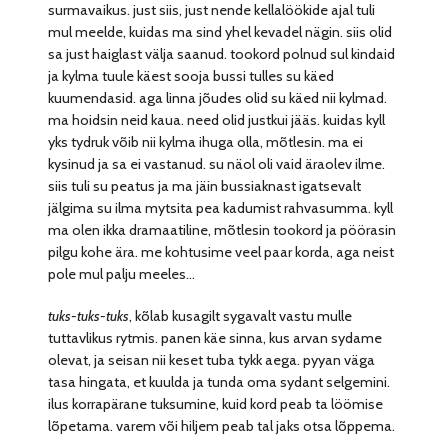
surmavaikus. just siis, just nende kellalöökide ajal tuli
mul meelde, kuidas ma sind yhel kevadel nägin. siis olid
sa just haiglast välja saanud. tookord polnud sul kindaid
ja kylma tuule käest sooja bussi tulles su käed
kuumendasid. aga linna jõudes olid su käed nii kylmad.
ma hoidsin neid kaua. need olid justkui jääs. kuidas kyll
yks tydruk võib nii kylma ihuga olla, mõtlesin. ma ei
kysinud ja sa ei vastanud. su näol oli vaid äraolev ilme.
siis tuli su peatus ja ma jäin bussiaknast igatsevalt
jälgima su ilma mytsita pea kadumist rahvasumma. kyll
ma olen ikka dramaatiline, mõtlesin tookord ja pöörasin
pilgu kohe ära. me kohtusime veel paar korda, aga neist
pole mul palju meeles…
tuks-tuks-tuks
, kõlab kusagilt sygavalt vastu mulle
tuttavlikus rytmis. panen käe sinna, kus arvan sydame
olevat, ja seisan nii keset tuba tykk aega. pyyan väga
tasa hingata, et kuulda ja tunda oma sydant selgemini.
ilus korrapärane tuksumine, kuid kord peab ta löömise
lõpetama. varem või hiljem peab tal jaks otsa lõppema.