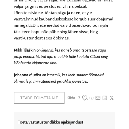
väljun järgmises peatuses. vihma peksab
kõnniteekividele. tõstan pilgu ja näen, et yle
vastvalminud kaubanduskeskuse kõrgub suur ebajumal
nimega LED. selle eredad värvid piserdavad öö myrki
täis. teen hapu näo pähe ning lähen sisse, hing
vastikustundest sees öökimas.
Mikk Tšaškin
on kirjanik, kes paneb oma teostesse väga
palju ennast. Vabal ajal meeldib talle kuulata CDsid ning
klõbistada kirjutusmasinal.
Johanna Mudist
on kunstnik, kes loob suuremõõtmelisi
õlimaale ja miniatuurseid graafilisi joonistusi.
TEADE TOIMETAJALE
Kiida
2
Jaga
Share by e-mail
Share on Face
Share on X
Toeta vastutustundlikku ajakirjandust