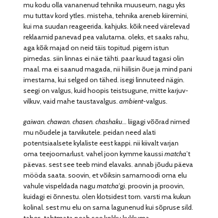
mu kodu olla vananenud tehnika muuseum, nagu yks
mu tuttav kord ytles. misteha, tehnika areneb kiiremini,
kui ma suudan reageerida. kahjuks. kõik need värelevad
reklaamid panevad pea valutama. oleks, et saaks rahu,
aga kõik majad on neid täis topitud. pigem istun
pimedas. siin linnas ei näe tähti. paar kuud tagasi olin
maal. ma ei saanud magada, nii hiilisin õue ja mind pani
imestama, kui selged on tähed. isegi linnuteed nägin.
seegi on valgus, kuid hoopis teistsugune, mitte karjuv-
vilkuv, vaid mahe taustavalgus.
ambient
-valgus.
gaiwan. chawan. chasen. chashaku
… liigagi võõrad nimed
mu nõudele ja tarvikutele. peidan need alati
potentsiaalsete kylaliste eest kappi. nii kiivalt varjan
oma teejoomarlust. vahel joon kymme kaussi
matcha
’t
päevas. sest see teeb mind elavaks. annab jõudu päeva
mööda saata. soovin, et võiksin samamoodi oma elu
vahule vispeldada nagu
matcha
’gi. proovin ja proovin,
kuidagi ei õnnestu. olen klotsidest torn. varsti ma kukun
kolinal. sest mu elu on sama lagunenud kui sõpruse sild.
tahes-tahtmata peab see kokku kukkuma.