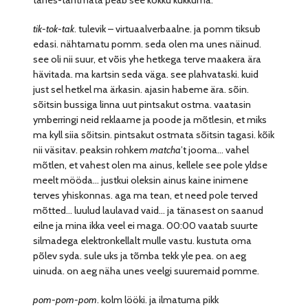
tik-tok-tak
. tulevik – virtuaalverbaalne. ja pomm tiksub
edasi. nähtamatu pomm. seda olen ma unes näinud.
see oli nii suur, et võis yhe hetkega terve maakera ära
hävitada. ma kartsin seda väga. see plahvataski. kuid
just sel hetkel ma ärkasin. ajasin habeme ära. sõin.
sõitsin bussiga linna uut pintsakut ostma. vaatasin
ymberringi neid reklaame ja poode ja mõtlesin, et miks
ma kyll siia sõitsin. pintsakut ostmata sõitsin tagasi. kõik
nii väsitav. peaksin rohkem
matcha
’t jooma… vahel
mõtlen, et vahest olen ma ainus, kellele see pole yldse
meelt mööda… justkui oleksin ainus kaine inimene
terves yhiskonnas. aga ma tean, et need pole terved
mõtted… luulud laulavad vaid… ja tänasest on saanud
eilne ja mina ikka veel ei maga. 00:00 vaatab suurte
silmadega elektronkellalt mulle vastu. kustuta oma
põlev syda. sule uks ja tõmba tekk yle pea. on aeg
uinuda. on aeg näha unes veelgi suuremaid pomme.
pom-pom-pom
. kolm lööki. ja ilmatuma pikk