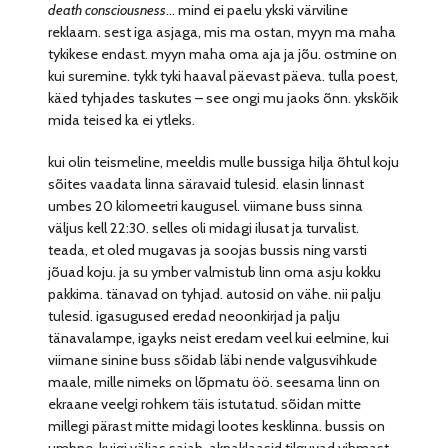
death consciousness
… mind ei paelu ykski värviline
reklaam. sest iga asjaga, mis ma ostan, myyn ma maha
tykikese endast. myyn maha oma aja ja jõu. ostmine on
kui suremine. tykk tyki haaval päevast päeva. tulla poest,
käed tyhjades taskutes – see ongi mu jaoks õnn. ykskõik
mida teised ka ei ytleks.
kui olin teismeline, meeldis mulle bussiga hilja õhtul koju
sõites vaadata linna säravaid tulesid. elasin linnast
umbes 20 kilomeetri kaugusel. viimane buss sinna
väljus kell 22:30. selles oli midagi ilusat ja turvalist.
teada, et oled mugavas ja soojas bussis ning varsti
jõuad koju. ja su ymber valmistub linn oma asju kokku
pakkima. tänavad on tyhjad. autosid on vähe. nii palju
tulesid. igasugused eredad neoonkirjad ja palju
tänavalampe, igayks neist eredam veel kui eelmine, kui
viimane sinine buss sõidab läbi nende valgusvihkude
maale, mille nimeks on lõpmatu öö. seesama linn on
ekraane veelgi rohkem täis istutatud. sõidan mitte
millegi pärast mitte midagi lootes kesklinna. bussis on
umbne, kuigi väljas sajab. aknaklaasid tilguvad vihmast.