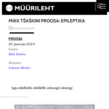
MIKK TŠAŠKINI PROOSA: EPILEPTIKA
Lugemisaeg
7
min
PROOSA
30. jaanuar 2024
Kirjutas
Mikk Tšaškin
Illustreeris
Johanna Mudist
lugu eikellestki, eikelleltki, eikusagil, eikunagi