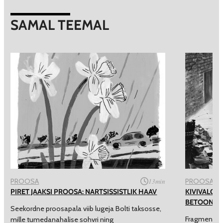
SAMAL TEEMAL
PROOSA
13
min
PROOSA
PIRET JAAKSI PROOSA: NARTSISSISTLIK HAAV
KIVIVALGE
BETOONKO
Seekordne proosapala viib lugeja Bolti taksosse,
Fragmendid 
mille tumedanahalise sohvri ning