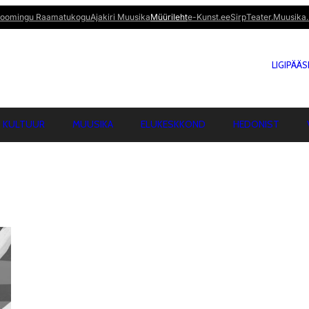
oomingu Raamatukogu
Ajakiri Muusika
Müürileht
e-Kunst.ee
Sirp
Teater.Muusika.
LIGIPÄÄ
KULTUUR
MUUSIKA
ELUKESKKOND
HEDONIST