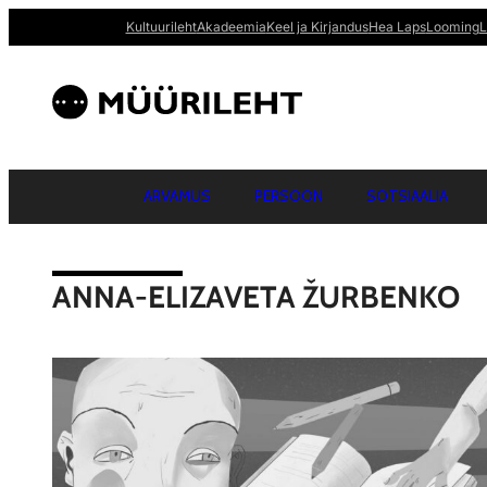
Kultuurileht
Akadeemia
Keel ja Kirjandus
Hea Laps
Looming
L
ARVAMUS
PERSOON
SOTSIAALIA
ANNA-ELIZAVETA ŽURBENKO