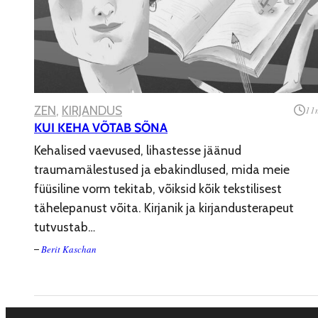
ZEN
, 
KIRJANDUS
11
KUI KEHA VÕTAB SÕNA
Kehalised vaevused, lihastesse jäänud
traumamälestused ja ebakindlused, mida meie
füüsiline vorm tekitab, võiksid kõik tekstilisest
tähelepanust võita. Kirjanik ja kirjandusterapeut
tutvustab…
Berit Kaschan
–