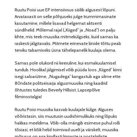
Ruutu Poisi uue EP intensiivsus säilib algusest lõpuni.
Arvatavasti on selle põhjuseks julge trummimasinate
kasutamine, millele lisavad helgemat aktsenti
sündihelid. Mõlemal rajal („Kiiged” ja „Noad”) on palju
kihte, mis teeb muusika mitmekülgseks, kuid samas ka
raskesti jälgitavaks. Mitmete erinevate liinide tõttu peab
terviku tabamiseks üsna tähelepanelik kuulaja olema.
Samas pole olukord nii keeruline, kui esmakuulamisel
tundub. Hoolikal jälgimisel võib püüda loos „Kiiged” kinni
isegi salsarütme, „Nugadega” kangastub aga silme ette
80ndate politseisarja algusmuusika ning kaadrid
õhtustes tuledes Beverly Hillsist. Lapsepõlve
filminostalgia!
Ruutu Poisi muusika kasvab kuulajale külge. Alguses
võõristasin, siis muutusin uudishimulikuks ning lõpuks
hakkas meeldima. Võib-olla mängib esimese puhul rolli
tõsiasi, et kõik helid toimivad uuelt ja värskelt, muusika
mõjusus on aga kindlasti kirgaste ja nostalgiliste