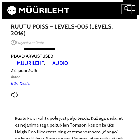
RUUTU POISS – LEVELS-005 (LEVELS,
2016)
Lugemisaeg
2
min
PLAADIARVUSTUSED
MÜÜRILEHT
, 
AUDIO
22. juuni 2016
Autor
Kärt Kelder
Ruutu Poisi kohta pole just palju teada. Küll aga seda, et
esinejanime taga peitub Jan Tomson, kes on ka üks
Haigla Peo liikmetest, ning et tema varasem „Mango”
on korralik
track
. Samas pean tõdema, et muusika räägib