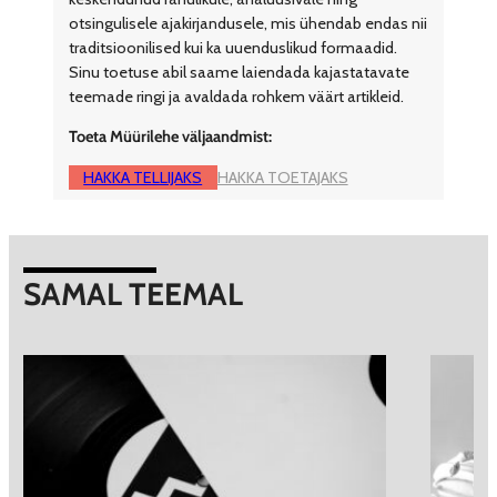
otsingulisele ajakirjandusele, mis ühendab endas nii
traditsioonilised kui ka uuenduslikud formaadid.
Sinu toetuse abil saame laiendada kajastatavate
teemade ringi ja avaldada rohkem väärt artikleid.
Toeta Müürilehe väljaandmist:
HAKKA TELLIJAKS
HAKKA TOETAJAKS
SAMAL TEEMAL