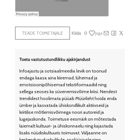
TEADE TOIMETAJALE
Kiida
0
Jaga
Share by e-mail
Share on Face
Share on X
Toeta vastutustundlikku ajakirjandust
Infoajastu ja sotsiaalmeedia levik on toonud
endaga kaasa aina kiiremad, lühemad ja
emotsioonipõhisemad tekstiformaadid ning
sellega seoses ka süvenemisvõime kriisi. Nendest
trendidest hoolimata püüab Müürileht hoida enda
ümber ja kasvatada ühiskondlikult aktiivseid ja
kriitilise mõtlemisvõimega noori autoreid ja
lugejaskonda. Toimetuse eesmärk on mõtestada
laiemalt kultuuri- ja ühiskonnaelu ning kajastada
lisaks nüüdiskultuuris toimuvat. Väljaanne on
keskendunud rahulikule, analüüsivale ning