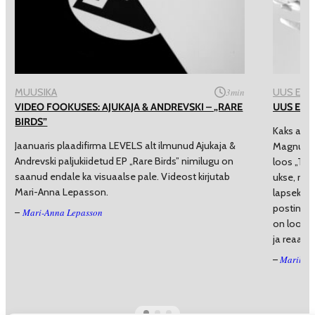
MUUSIKA
3
min
UUS EEST
VIDEO FOOKUSES: AJUKAJA & ANDREVSKI – „RARE
UUS EEST
BIRDS”
Kaks aast
Jaanuaris plaadifirma LEVELS alt ilmunud Ajukaja &
Magnus M
Andrevski paljukiidetud EP „Rare Birds” nimilugu on
loos „Thi
saanud endale ka visuaalse pale. Videost kirjutab
ukse, mis
Mari-Anna Lepasson.
lapseking
postinter
Mari-Anna Lepasson
–
on loomin
ja reaals
Mariliis
–