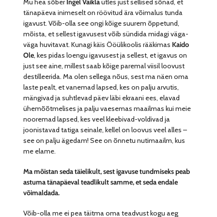
Mu hea sõber
Ingel Vaikla
ütles just sellised sõnad, et
tänapäeva inimeselt on röövitud ära võimalus tunda
igavust. Võib-olla see ongi kõige suurem õppetund,
mõista, et sellest igavusest võib sündida midagi väga-
väga huvitavat. Kunagi käis Ööülikoolis rääkimas
Kaido
Ole
, kes pidas loengu igavusest ja sellest, et igavus on
just see aine, millest saab kõige paremal viisil loovust
destilleerida. Ma olen sellega nõus, sest ma näen oma
laste pealt, et vanemad lapsed, kes on palju arvutis,
mängivad ja suhtlevad päev läbi ekraani ees, elavad
ühemõõtmelises ja palju vaesemas maailmas kui meie
nooremad lapsed, kes veel kleebivad-voldivad ja
joonistavad tatiga seinale, kellel on loovus veel alles –
see on palju ägedam! See on õnnetu nutimaailm, kus
me elame.
Ma mõistan seda täielikult, sest igavuse tundmiseks peab
astuma tänapäeval teadlikult samme, et seda endale
võimaldada.
Võib-olla me ei pea täitma oma teadvust kogu aeg