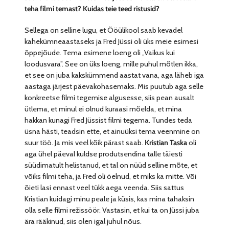
teha filmi temast? Kuidas teie teed ristusid?
Sellega on selline lugu, et Ööülikool saab kevadel
kahekümneaastaseks ja Fred Jüssi oli üks meie esimesi
õppejõude. Tema esimene loeng oli „Vaikus kui
loodusvara”. See on üks loeng, mille puhul mõtlen ikka,
et see on juba kakskümmend aastat vana, aga läheb iga
aastaga järjest päevakohasemaks. Mis puutub aga selle
konkreetse filmi tegemise algusesse, siis pean ausalt
ütlema, et minul ei olnud kuraasi mõelda, et mina
hakkan kunagi Fred Jüssist filmi tegema. Tundes teda
üsna hästi, teadsin ette, et ainuüksi tema veenmine on
suur töö. Ja mis veel kõik pärast saab.
Kristian Taska
oli
aga ühel päeval kuldse produtsendina talle täiesti
süüdimatult helistanud, et tal on nüüd selline mõte, et
võiks filmi teha, ja Fred oli öelnud, et miks ka mitte. Või
õieti lasi ennast veel tükk aega veenda. Siis sattus
Kristian kuidagi minu peale ja küsis, kas mina tahaksin
olla selle filmi režissöör. Vastasin, et kui ta on Jüssi juba
ära rääkinud, siis olen igal juhul nõus.