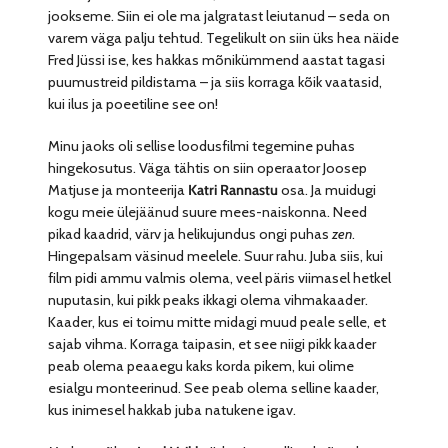
jookseme. Siin ei ole ma jalgratast leiutanud – seda on
varem väga palju tehtud. Tegelikult on siin üks hea näide
Fred Jüssi ise, kes hakkas mõnikümmend aastat tagasi
puumustreid pildistama – ja siis korraga kõik vaatasid,
kui ilus ja poeetiline see on!
Minu jaoks oli sellise loodusfilmi tegemine puhas
hingekosutus. Väga tähtis on siin operaator Joosep
Matjuse ja monteerija
Katri Rannastu
osa. Ja muidugi
kogu meie ülejäänud suure mees-naiskonna. Need
pikad kaadrid, värv ja helikujundus ongi puhas
zen
.
Hingepalsam väsinud meelele. Suur rahu. Juba siis, kui
film pidi ammu valmis olema, veel päris viimasel hetkel
nuputasin, kui pikk peaks ikkagi olema vihmakaader.
Kaader, kus ei toimu mitte midagi muud peale selle, et
sajab vihma. Korraga taipasin, et see niigi pikk kaader
peab olema peaaegu kaks korda pikem, kui olime
esialgu monteerinud. See peab olema selline kaader,
kus inimesel hakkab juba natukene igav.