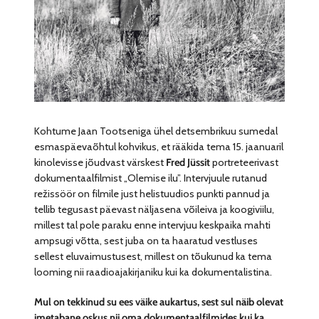
Kohtume Jaan Tootseniga ühel detsembrikuu sumedal
esmaspäevaõhtul kohvikus, et rääkida tema 15. jaanuaril
kinolevisse jõudvast värskest
Fred Jüssit
portreteerivast
dokumentaalfilmist „Olemise ilu”. Intervjuule rutanud
režissöör on filmile just helistuudios punkti pannud ja
tellib tegusast päevast näljasena võileiva ja koogiviilu,
millest tal pole paraku enne intervjuu keskpaika mahti
ampsugi võtta, sest juba on ta haaratud vestluses
sellest eluvaimustusest, millest on tõukunud ka tema
looming nii raadioajakirjaniku kui ka dokumentalistina.
Mul on tekkinud su ees väike aukartus, sest sul näib olevat
imetabane oskus nii oma dokumentaalfilmides kui ka