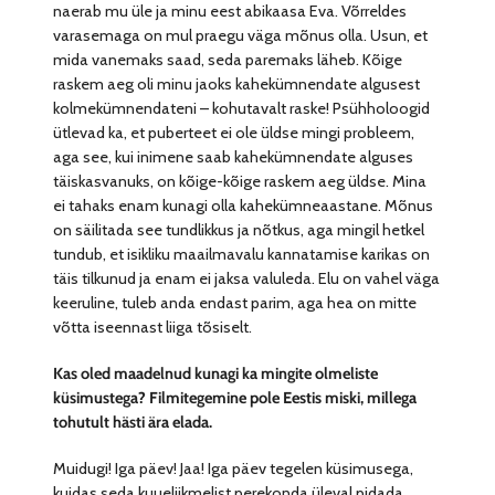
naerab mu üle ja minu eest abikaasa Eva. Võrreldes
varasemaga on mul praegu väga mõnus olla. Usun, et
mida vanemaks saad, seda paremaks läheb. Kõige
raskem aeg oli minu jaoks kahekümnendate algusest
kolmekümnendateni – kohutavalt raske! Psühholoogid
ütlevad ka, et puberteet ei ole üldse mingi probleem,
aga see, kui inimene saab kahekümnendate alguses
täiskasvanuks, on kõige-kõige raskem aeg üldse. Mina
ei tahaks enam kunagi olla kahekümneaastane. Mõnus
on säilitada see tundlikkus ja nõtkus, aga mingil hetkel
tundub, et isikliku maailmavalu kannatamise karikas on
täis tilkunud ja enam ei jaksa valuleda. Elu on vahel väga
keeruline, tuleb anda endast parim, aga hea on mitte
võtta iseennast liiga tõsiselt.
Kas oled maadelnud kunagi ka mingite olmeliste
küsimustega? Filmitegemine pole Eestis miski, millega
tohutult hästi ära elada.
Muidugi! Iga päev! Jaa! Iga päev tegelen küsimusega,
kuidas seda kuueliikmelist perekonda üleval pidada.