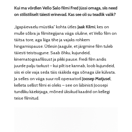
Kui ma võrdlen Vello Salo filmi Fred Jüssi omaga, siis need
on stilistiliselt täiesti erinevad. Kas see oli su teadlik valik?
„Igapäevaelu müstika” kohta ütles
Jaak Kilmi
, kes on
mulle sõbra ja filmitegijana väga oluline, et Vello film on
täitsa tore, aga liiga tihe ja vajaks rohkem
hingamispause. Ütlesin Jaagule, et järgmine film tuleb
täiesti teistsugune. Saab õhku, kujundeid,
kinematograafilisust ja pikki pause. Fredi film andis
juurde palju tarkust – kui pilt ise kannab, loob kujundeid,
siis ei ole vaja seda täis rääkida ega sõnaga üle külvata.
Ja selles on väga suur roll operaatoril
Joosep Matjusel
,
kelleta sellist filmi ei oleks – see on läbinisti Joosepi
tundliku käekirjaga, mõned üksikud kaadrid on kellegi
teise filmitud.