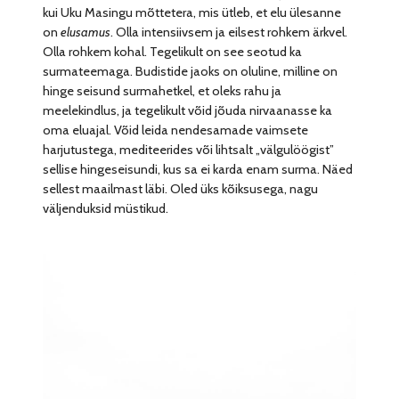
kui Uku Masingu mõttetera, mis ütleb, et elu ülesanne
on
elusamus
. Olla intensiivsem ja eilsest rohkem ärkvel.
Olla rohkem kohal. Tegelikult on see seotud ka
surmateemaga. Budistide jaoks on oluline, milline on
hinge seisund surmahetkel, et oleks rahu ja
meelekindlus, ja tegelikult võid jõuda nirvaanasse ka
oma eluajal. Võid leida nendesamade vaimsete
harjutustega, mediteerides või lihtsalt „välgulöögist”
sellise hingeseisundi, kus sa ei karda enam surma. Näed
sellest maailmast läbi. Oled üks kõiksusega, nagu
väljenduksid müstikud.