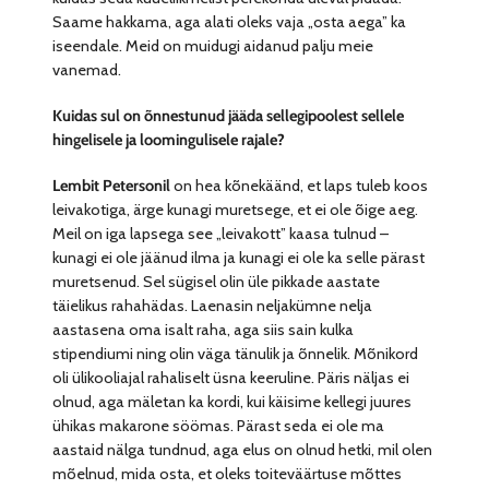
Saame hakkama, aga alati oleks vaja „osta aega” ka
iseendale. Meid on muidugi aidanud palju meie
vanemad.
Kuidas sul on õnnestunud jääda sellegipoolest sellele
hingelisele ja loomingulisele rajale?
Lembit Petersonil
on hea kõnekäänd, et laps tuleb koos
leivakotiga, ärge kunagi muretsege, et ei ole õige aeg.
Meil on iga lapsega see „leivakott” kaasa tulnud –
kunagi ei ole jäänud ilma ja kunagi ei ole ka selle pärast
muretsenud. Sel sügisel olin üle pikkade aastate
täielikus rahahädas. Laenasin neljakümne nelja
aastasena oma isalt raha, aga siis sain kulka
stipendiumi ning olin väga tänulik ja õnnelik. Mõnikord
oli ülikooliajal rahaliselt üsna keeruline. Päris näljas ei
olnud, aga mäletan ka kordi, kui käisime kellegi juures
ühikas makarone söömas. Pärast seda ei ole ma
aastaid nälga tundnud, aga elus on olnud hetki, mil olen
mõelnud, mida osta, et oleks toiteväärtuse mõttes