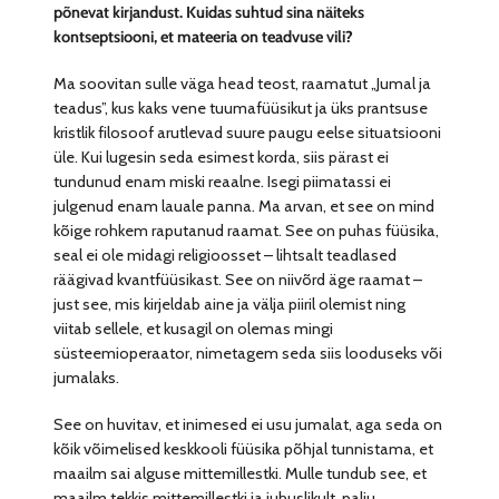
põnevat kirjandust. Kuidas suhtud sina näiteks
kontseptsiooni, et mateeria on teadvuse vili?
Ma soovitan sulle väga head teost, raamatut „Jumal ja
teadus”, kus kaks vene tuumafüüsikut ja üks prantsuse
kristlik filosoof arutlevad suure paugu eelse situatsiooni
üle. Kui lugesin seda esimest korda, siis pärast ei
tundunud enam miski reaalne. Isegi piimatassi ei
julgenud enam lauale panna. Ma arvan, et see on mind
kõige rohkem raputanud raamat. See on puhas füüsika,
seal ei ole midagi religioosset – lihtsalt teadlased
räägivad kvantfüüsikast. See on niivõrd äge raamat –
just see, mis kirjeldab aine ja välja piiril olemist ning
viitab sellele, et kusagil on olemas mingi
süsteemioperaator, nimetagem seda siis looduseks või
jumalaks.
See on huvitav, et inimesed ei usu jumalat, aga seda on
kõik võimelised keskkooli füüsika põhjal tunnistama, et
maailm sai alguse mittemillestki. Mulle tundub see, et
maailm tekkis mittemillestki ja juhuslikult, palju