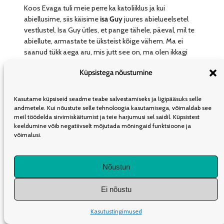
Koos Evaga tuli meie perre ka katoliiklus ja kui
abiellusime, siis käisime
isa Guy
juures abielueelsetel
vestlustel. Isa Guy ütles, et pange tähele, päeval, mil te
abiellute, armastate te üksteist kõige vähem. Ma ei
saanud tükk aega aru, mis jutt see on, ma olen ikkagi
armunud ja armastan oma naist ning see, et me
Küpsistega nõustumine
abiellume, tähendab, et sel hetkel me armastame kõige
rohkem, ja edasi toimub tõenäoliselt ikkagi mingi
allakäik, kus suhe hakkab vaikselt ära väsima. Ta ütles, et
Kasutame küpsiseid seadme teabe salvestamiseks ja ligipääsuks selle
ei, abielludes te alles hakkategi õppima, kuidas üksteist
andmetele. Kui nõustute selle tehnoloogia kasutamisega, võimaldab see
meil töödelda sirvimiskäitumist ja teie harjumusi sel saidil. Küpsistest
armastada. Ja nii ongi läinud! Oleme viisteist aastat
keeldumine võib negatiivselt mõjutada mõningaid funktsioone ja
koos elanud ja ma arvan, et abielludes armastasin ma
võimalusi.
teda veel väga vähe. Praegusega võrreldes kohe üldse
mitte. See on kummaline.
Nõustun
Ei nõustu
Kasutustingimused