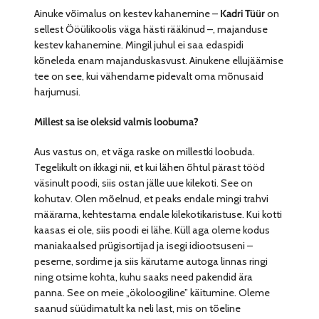
Ainuke võimalus on kestev kahanemine –
Kadri Tüür
on
sellest Ööülikoolis väga hästi rääkinud –, majanduse
kestev kahanemine. Mingil juhul ei saa edaspidi
kõneleda enam majanduskasvust. Ainukene ellujäämise
tee on see, kui vähendame pidevalt oma mõnusaid
harjumusi.
Millest sa ise oleksid valmis loobuma?
Aus vastus on, et väga raske on millestki loobuda.
Tegelikult on ikkagi nii, et kui lähen õhtul pärast tööd
väsinult poodi, siis ostan jälle uue kilekoti. See on
kohutav. Olen mõelnud, et peaks endale mingi trahvi
määrama, kehtestama endale kilekotikaristuse. Kui kotti
kaasas ei ole, siis poodi ei lähe. Küll aga oleme kodus
maniakaalsed prügisortijad ja isegi idiootsuseni –
peseme, sordime ja siis kärutame autoga linnas ringi
ning otsime kohta, kuhu saaks need pakendid ära
panna. See on meie „ökoloogiline” käitumine. Oleme
saanud süüdimatult ka neli last, mis on tõeline