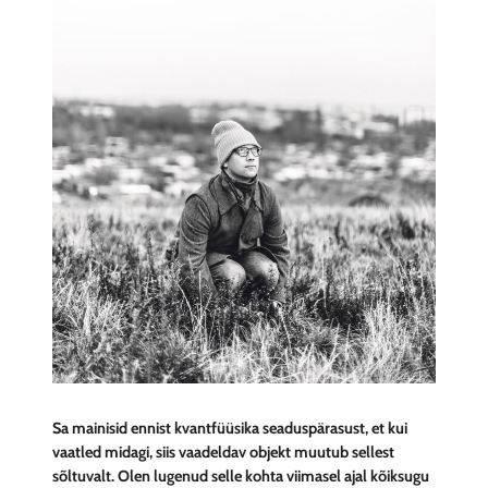
Sa mainisid ennist kvantfüüsika seaduspärasust, et kui
vaatled midagi, siis vaadeldav objekt muutub sellest
sõltuvalt. Olen lugenud selle kohta viimasel ajal kõiksugu