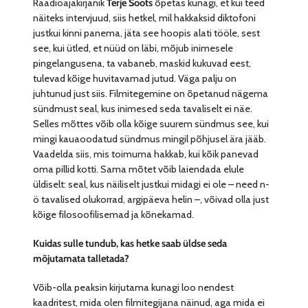
Raadioajakirjanik
Terje Soots
õpetas kunagi, et kui teed
näiteks intervjuud, siis hetkel, mil hakkaksid diktofoni
justkui kinni panema, jäta see hoopis alati tööle, sest
see, kui ütled, et nüüd on läbi, mõjub inimesele
pingelangusena, ta vabaneb, maskid kukuvad eest,
tulevad kõige huvitavamad jutud. Väga palju on
juhtunud just siis. Filmitegemine on õpetanud nägema
sündmust seal, kus inimesed seda tavaliselt ei näe.
Selles mõttes võib olla kõige suurem sündmus see, kui
mingi kauaoodatud sündmus mingil põhjusel ära jääb.
Vaadelda siis, mis toimuma hakkab, kui kõik panevad
oma pillid kotti. Sama mõtet võib laiendada elule
üldiselt: seal, kus näiliselt justkui midagi ei ole – need n-
ö tavalised olukorrad, argipäeva helin –, võivad olla just
kõige filosoofilisemad ja kõnekamad.
Kuidas sulle tundub, kas hetke saab üldse seda
mõjutamata talletada?
Võib-olla peaksin kirjutama kunagi loo nendest
kaadritest, mida olen filmitegijana näinud, aga mida ei