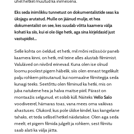
ühel hetkel muutud ka inimesena.
Eks seda inimlikku tunnetust on dokumentalistide seas ka
üksjagu arutatud. Mulle on jäänud mulje, et hea
dokumentalist on see, kes suudab võtta kaamera välja
kohati ka siis, kui ei ole õige hetk, aga sina kirjeldasid just
vastupidist…
Selle kohta on öeldud, et hetk, mil mõni režissöör paneb
kaamera kinni, on hetk, mil teine alles alustab filmimist.
Valuläved on niivõrd erinevad. Kuna olen ise olnud
loomu poolest pigem häbelik, siis olen ennast tegelikult
palju rohkem piitsutanud, kui normaalne filmitegija seda
kunagi teeks. Seetõttu olen filminud ka hetki, mis on
juba natukene hea ja halva maitse piiril. Pärast on
montaažis selgunud, et sobib küll. Näiteks
Vello Salo
voodiveerel, hämaras toas, vana mees oma vaikivas
ahastuses. Olukord, kus pole üldse kindel, kas kangelane
tahaks, et teda sellisel hetkel näidatakse. Olen aga seda
meelt, et pigem filmida julgelt ja rohkem, sest filmitu
saab alati ka välja jätta.