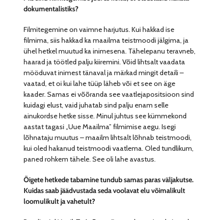
dokumentalistiks?
Filmitegemine on vaimne harjutus. Kui hakkad ise
filmima, siis hakkad ka maailma teistmoodi jälgima, ja
ühel hetkel muutud ka inimesena. Tähelepanu teravneb,
haarad ja töötled palju kiiremini. Võid lihtsalt vaadata
mööduvat inimest tänaval ja märkad mingit detaili –
vaatad, et oi kui lahe tüüp läheb või et see on äge
kaader. Samas ei võõranda see vaatlejapositsioon sind
kuidagi elust, vaid juhatab sind palju enam selle
ainukordse hetke sisse. Minul juhtus see kümmekond
aastat tagasi „Uue Maailma” filmimise aegu. Isegi
lõhnataju muutus – maailm lihtsalt lõhnab teistmoodi,
kui oled hakanud teistmoodi vaatlema. Oled tundlikum,
paned rohkem tähele. See oli lahe avastus.
Õigete hetkede tabamine tundub samas paras väljakutse.
Kuidas saab jäädvustada seda voolavat elu võimalikult
loomulikult ja vahetult?