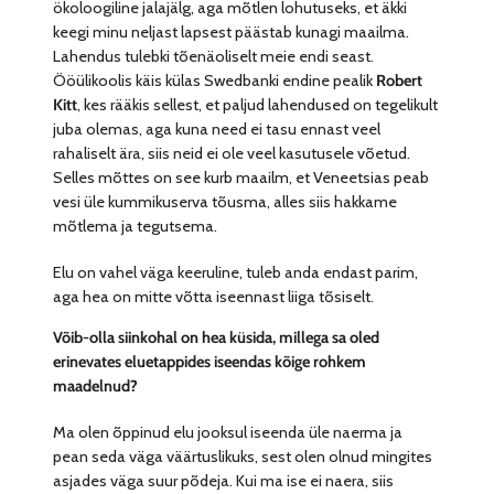
ökoloogiline jalajälg, aga mõtlen lohutuseks, et äkki
keegi minu neljast lapsest päästab kunagi maailma.
Lahendus tulebki tõenäoliselt meie endi seast.
Ööülikoolis käis külas Swedbanki endine pealik
Robert
Kitt
, kes rääkis sellest, et paljud lahendused on tegelikult
juba olemas, aga kuna need ei tasu ennast veel
rahaliselt ära, siis neid ei ole veel kasutusele võetud.
Selles mõttes on see kurb maailm, et Veneetsias peab
vesi üle kummikuserva tõusma, alles siis hakkame
mõtlema ja tegutsema.
Elu on vahel väga keeruline, tuleb anda endast parim,
aga hea on mitte võtta iseennast liiga tõsiselt.
Võib-olla siinkohal on hea küsida, millega sa oled
erinevates eluetappides iseendas kõige rohkem
maadelnud?
Ma olen õppinud elu jooksul iseenda üle naerma ja
pean seda väga väärtuslikuks, sest olen olnud mingites
asjades väga suur põdeja. Kui ma ise ei naera, siis