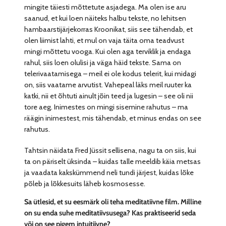
mingite täiesti mõttetute asjadega. Ma olen ise aru
saanud, et kui loen näiteks halbu tekste, no lehitsen
hambaarstijärjekorras Kroonikat, siis see tähendab, et
olen liimist lahti, et mul on vaja täita oma teadvust
mingi mõttetu vooga. Kui olen aga terviklik ja endaga
rahul, siis loen olulisi ja väga häid tekste. Sama on
telerivaatamisega – meil ei ole kodus telerit, kui midagi
on, siis vaatame arvutist. Vahepeal läks meil ruuter ka
katki, nii et õhtuti ainult jõin teed ja lugesin – see oli nii
tore aeg. Inimestes on mingi sisemine rahutus – ma
räägin inimestest, mis tähendab, et minus endas on see
rahutus.
Tahtsin näidata Fred Jüssit sellisena, nagu ta on siis, kui
ta on päriselt üksinda – kuidas talle meeldib käia metsas
ja vaadata kakskümmend neli tundi järjest, kuidas lõke
põleb ja lõkkesuits läheb kosmosesse.
Sa ütlesid, et su eesmärk oli teha meditatiivne film. Milline
on su enda suhe meditatiivsusega? Kas praktiseerid seda
või on see pigem intuitiivne?