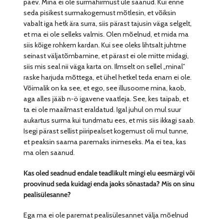
päev. Mina ei ole surmahirmust üle saanud. Kui enne
seda pisikest surmakogemust mõtlesin, et võiksin
vabalt iga hetk ära surra, siis pärast tajusin väga selgelt,
et ma ei ole selleks valmis. Olen mõelnud, et mida ma
siis kõige rohkem kardan. Kui see oleks lihtsalt juhtme
seinast väljatõmbamine, et pärast ei ole mitte midagi,
siis mis seal nii väga karta on. Ilmselt on sellel „minal”
raske harjuda mõttega, et ühel hetkel teda enam ei ole.
Võimalik on ka see, et ego, see illusoorne mina, kaob,
aga alles jääb n-ö igavene vaatleja. See, kes taipab, et
ta ei ole maailmast eraldatud. Igal juhul on mul suur
aukartus surma kui tundmatu ees, et mis siis ikkagi saab.
Isegi pärast sellist piiripealset kogemust oli mul tunne,
et peaksin saama paremaks inimeseks. Ma ei tea, kas
ma olen saanud.
Kas oled seadnud endale teadlikult mingi elu eesmärgi või
proovinud seda kuidagi enda jaoks sõnastada? Mis on sinu
pealisülesanne?
Ega ma ei ole paremat pealisülesannet välja mõelnud