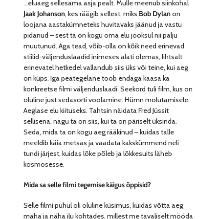
…eluaeg sellesama asja pealt. Mulle meenub siinkohal
Jaak Johanson
, kes räägib sellest, miks
Bob Dylan
on
loojana aastakümneteks huvitavaks jäänud ja vastu
pidanud – sest ta on kogu oma elu jooksul nii palju
muutunud. Aga tead, võib-olla on kõik need erinevad
stiilid-väljenduslaadid inimeses alati olemas, lihtsalt
erinevatel hetkedel vallandub siis üks või teine, kui aeg
on küps. Iga peategelane toob endaga kaasa ka
konkreetse filmi väljenduslaadi. Seekord tuli film, kus on
oluline just sedasorti voolamine. Hümn molutamisele.
Aeglase elu kiituseks. Tahtsin näidata Fred Jüssit
sellisena, nagu ta on siis, kui ta on päriselt üksinda.
Seda, mida ta on kogu aeg rääkinud – kuidas talle
meeldib käia metsas ja vaadata kakskümmend neli
tundi järjest, kuidas lõke põleb ja lõkkesuits läheb
kosmosesse.
Mida sa selle filmi tegemise käigus õppisid?
Selle filmi puhul oli oluline küsimus, kuidas võtta aeg
maha ja näha ilu kohtades, millest me tavaliselt mööda