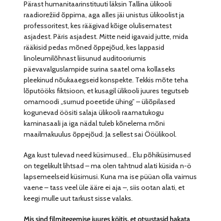
Pärast humanitaarinstituuti läksin Tallina ülikooli
raadiorežiid õppima, aga alles jäi unistus ülikoolist ja
professoritest, kes räägivad kõige olulisematest
asjadest. Päris asjadest. Mitte neid igavaid jutte, mida
rääkisid pedas mõned õppejõud, kes lappasid
linoleumilõhnast liisunud auditooriumis
päevavalguslampide surina saatel oma kollaseks
pleekinud nõukaaegseid konspekte. Tekkis mõte teha
lõputööks fiktsioon, et kusagil ülikooli juures tegutseb
omamoodi „surnud poeetide ühing” – üliõpilased
kogunevad öösiti salaja ülikooli raamatukogu
kaminasaali ja iga nädal tuleb kõnelema mõni
maailmakuulus õppejõud. Ja sellest sai Ööülikool.
Aga kust tulevad need küsimused… Elu põhiküsimused
on tegelikult lihtsad – ma olen tahtnud alati küsida n-ö
lapsemeelseid küsimusi. Kuna ma ise püüan olla vaimus
vaene – tass veel üle ääre ei aja –, siis ootan alati, et
keegi mulle uut tarkust sisse valaks.
Mis sind filmitegemise juures köitis, et otsustasid hakata