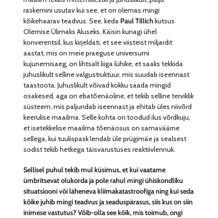
raskemini usutav kui see, et on olemas mingi
kõikehaarav teadvus. See, keda
Paul Tillich
kutsus
Olemise Ülimaks Aluseks. Käisin kunagi ühel
konverentsil, kus kirjeldati, et see viisteist miljardit
aastat, mis on meie praeguse universumi
kujunemisaeg, on lihtsalt liiga lühike, et saaks tekkida
juhuslikult selline valgustruktuur, mis suudab iseennast
taastoota. Juhuslikult võivad kokku saada mingid
osakesed, aga on ebatõenäoline, et tekib selline terviklik
süsteem, mis paljundab iseennast ja ehitab üles niivõrd
keerulise maailma. Selle kohta on toodud ilus võrdkuju,
et isetekkelise maailma tõenäosus on samaväärne
sellega, kui tuulispask lendab üle prügimäe ja sealsest
sodist tekib hetkega täisvarustuses reaktiivlennuk.
Sellisel puhul tekib mul küsimus, et kui vaatame
ümbritsevat olukorda ja pole rahul mingi ühiskondliku
situatsiooni või läheneva kliimakatastroofiga ning kui seda
kõike juhib mingi teadvus ja seaduspärasus, siis kus on siin
inimese vastutus? Võib-olla see kõik, mis toimub, ongi