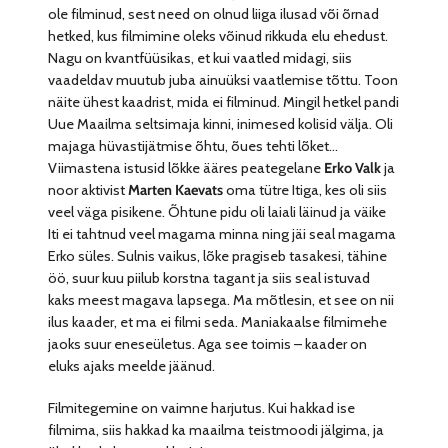
ole filminud, sest need on olnud liiga ilusad või õrnad
hetked, kus filmimine oleks võinud rikkuda elu ehedust.
Nagu on kvantfüüsikas, et kui vaatled midagi, siis
vaadeldav muutub juba ainuüksi vaatlemise tõttu. Toon
näite ühest kaadrist, mida ei filminud. Mingil hetkel pandi
Uue Maailma seltsimaja kinni, inimesed kolisid välja. Oli
majaga hüvastijätmise õhtu, õues tehti lõket…
Viimastena istusid lõkke ääres peategelane
Erko Valk
ja
noor aktivist
Marten Kaevats
oma tütre Itiga, kes oli siis
veel väga pisikene. Õhtune pidu oli laiali läinud ja väike
Iti ei tahtnud veel magama minna ning jäi seal magama
Erko süles. Sulnis vaikus, lõke pragiseb tasakesi, tähine
öö, suur kuu piilub korstna tagant ja siis seal istuvad
kaks meest magava lapsega. Ma mõtlesin, et see on nii
ilus kaader, et ma ei filmi seda. Maniakaalse filmimehe
jaoks suur eneseületus. Aga see toimis – kaader on
eluks ajaks meelde jäänud.
Filmitegemine on vaimne harjutus. Kui hakkad ise
filmima, siis hakkad ka maailma teistmoodi jälgima, ja