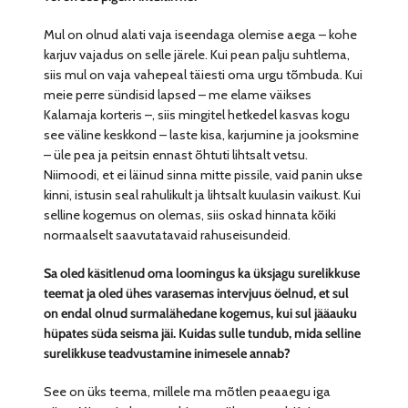
Mul on olnud alati vaja iseendaga olemise aega – kohe
karjuv vajadus on selle järele. Kui pean palju suhtlema,
siis mul on vaja vahepeal täiesti oma urgu tõmbuda. Kui
meie perre sündisid lapsed – me elame väikses
Kalamaja korteris –, siis mingitel hetkedel kasvas kogu
see väline keskkond – laste kisa, karjumine ja jooksmine
– üle pea ja peitsin ennast õhtuti lihtsalt vetsu.
Niimoodi, et ei läinud sinna mitte pissile, vaid panin ukse
kinni, istusin seal rahulikult ja lihtsalt kuulasin vaikust. Kui
selline kogemus on olemas, siis oskad hinnata kõiki
normaalselt saavutatavaid rahuseisundeid.
Sa oled käsitlenud oma loomingus ka üksjagu surelikkuse
teemat ja oled ühes varasemas intervjuus öelnud, et sul
on endal olnud surmalähedane kogemus, kui sul jääauku
hüpates süda seisma jäi. Kuidas sulle tundub, mida selline
surelikkuse teadvustamine inimesele annab?
See on üks teema, millele ma mõtlen peaaegu iga