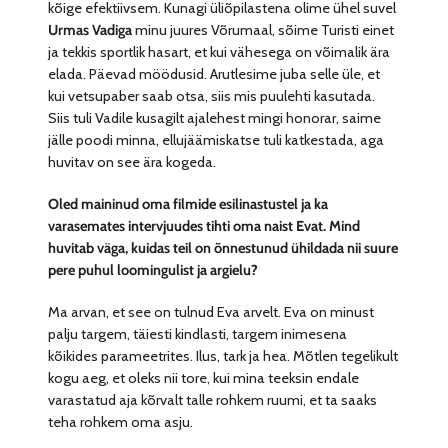
kõige efektiivsem. Kunagi üliõpilastena olime ühel suvel
Urmas Vadiga
minu juures Võrumaal, sõime Turisti einet
ja tekkis sportlik hasart, et kui vähesega on võimalik ära
elada. Päevad möödusid. Arutlesime juba selle üle, et
kui vetsupaber saab otsa, siis mis puulehti kasutada.
Siis tuli Vadile kusagilt ajalehest mingi honorar, saime
jälle poodi minna, ellujäämiskatse tuli katkestada, aga
huvitav on see ära kogeda.
Oled maininud oma filmide esilinastustel ja ka
varasemates intervjuudes tihti oma naist Evat. Mind
huvitab väga, kuidas teil on õnnestunud ühildada nii suure
pere puhul loomingulist ja argielu?
Ma arvan, et see on tulnud Eva arvelt. Eva on minust
palju targem, täiesti kindlasti, targem inimesena
kõikides parameetrites. Ilus, tark ja hea. Mõtlen tegelikult
kogu aeg, et oleks nii tore, kui mina teeksin endale
varastatud aja kõrvalt talle rohkem ruumi, et ta saaks
teha rohkem oma asju.