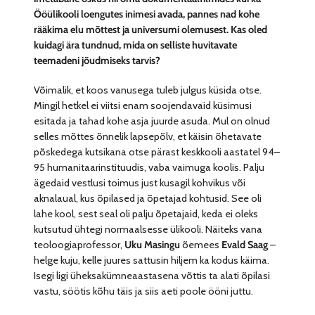
Ööülikooli loengutes inimesi avada, pannes nad kohe
rääkima elu mõttest ja universumi olemusest. Kas oled
kuidagi ära tundnud, mida on selliste huvitavate
teemadeni jõudmiseks tarvis?
Võimalik, et koos vanusega tuleb julgus küsida otse.
Mingil hetkel ei viitsi enam soojendavaid küsimusi
esitada ja tahad kohe asja juurde asuda. Mul on olnud
selles mõttes õnnelik lapsepõlv, et käisin õhetavate
põskedega kutsikana otse pärast keskkooli aastatel 94–
95 humanitaarinstituudis, vaba vaimuga koolis. Palju
ägedaid vestlusi toimus just kusagil kohvikus või
aknalaual, kus õpilased ja õpetajad kohtusid. See oli
lahe kool, sest seal oli palju õpetajaid, keda ei oleks
kutsutud ühtegi normaalsesse ülikooli. Näiteks vana
teoloogiaprofessor,
Uku Masingu
õemees
Evald Saag
–
helge kuju, kelle juures sattusin hiljem ka kodus käima.
Isegi ligi üheksakümneaastasena võttis ta alati õpilasi
vastu, söötis kõhu täis ja siis aeti poole ööni juttu.