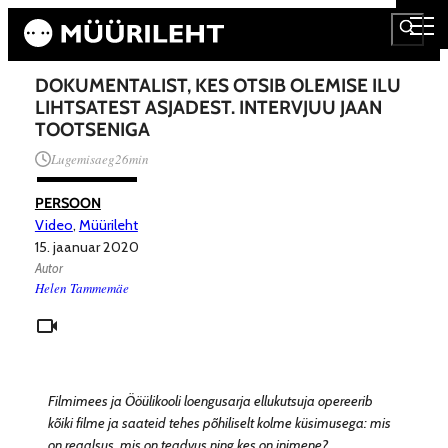
DOKUMENTALIST, KES OTSIB OLEMISE ILU
LIHTSATEST ASJADEST. INTERVJUU JAAN
TOOTSENIGA
Lugemisaeg
26
min
PERSOON
Video
,
Müürileht
15. jaanuar 2020
Autor
Helen Tammemäe
Filmimees ja Ööülikooli loengusarja ellukutsuja opereerib
kõiki filme ja saateid tehes põhiliselt kolme küsimusega: mis
on reaalsus, mis on teadvus ning kes on inimene?