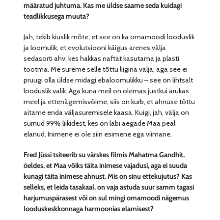
määratud juhtuma. Kas me üldse saame seda kuidagi
teadlikkusega muuta?
Jah, tekib kiuslik mõte, et see on ka omamoodi looduslik
ja loomulik, et evolutsiooni käigus arenes välja
sedasorti ahv, kes hakkas naftat kasutama ja plasti
tootma. Me sureme selle tõttu liigina välja, aga see ei
pruugi olla üldse midagi ebaloomulikku – see on lihtsalt
looduslik valik. Aga kuna meil on olemas justkui arukas
meel ja ettenägemisvõime, siis on kurb, et ahnuse tõttu
aitame enda väljasuremisele kaasa. Kuigi, jah, välja on
surnud 99% liikidest, kes on läbi aegade Maa peal
elanud. Inimene ei ole siin esimene ega viimane.
Fred Jüssi tsiteerib su värskes filmis Mahatma Gandhit,
öeldes, et Maa võiks täita inimese vajadusi, aga ei suuda
kunagi täita inimese ahnust. Mis on sinu ettekujutus? Kas
selleks, et leida tasakaal, on vaja astuda suur samm tagasi
harjumuspärasest või on sul mingi omamoodi nägemus
looduskeskkonnaga harmoonias elamisest?