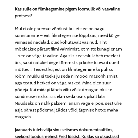
Kas sulle on filmitegemine pigem loomulik või vaevaline
protsess?
Mul ei ole paremat võrdlust, kui et see on nagu
sünnitamine – eriti filmitegemise lõppfaas, need kõige
viimased nädalad, oled kohutavalt väsinud. Tihti
mõeldakse pärast filmi valmimist, et mitte kunagi enam
– see on väga tavaline. Aga siis see valu läheb meelest
ära, saad natuke hinge tõmmata ja kohe tulevad uued
mõtted… Teisest küljest on filmitegemine ka puhas
rõõm, muidu ei teeks ju seda niimoodi masohhismist,
aga teatud hetked on väga rasked. Mina olen suur
põdeja. Kui midagi läheb viltu või kui magan olulise
sündmuse maha, siis elan seda üsna pikalt läbi.
Nüüdseks on nahk paksem, enam väga ei põe, sest ühe
asja pärast põdema jäädes võid järgmise hetke maha
magada.
Jaanuaris tuleb välja sinu seitsmes dokumentaalfilm,
seekord loodusmehest Fred Jüssist. Kuidas sa otsustasid