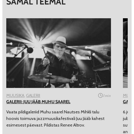
SAMAL TEEMAL
MUUSIKA
, 
GALERII
1
min
MUUS
GALERII: JUU JÄÄB MUHU SAAREL
GALE
Vaata pildigaleriid Muhu saarel Nautses Mihkli talu
6.juul
hoovis toimuva jazzmuusikafestivali Juu Jääb kahest
juba s
esimesest päevast. Pildistas Renee Altrov.
suveso
ansamb