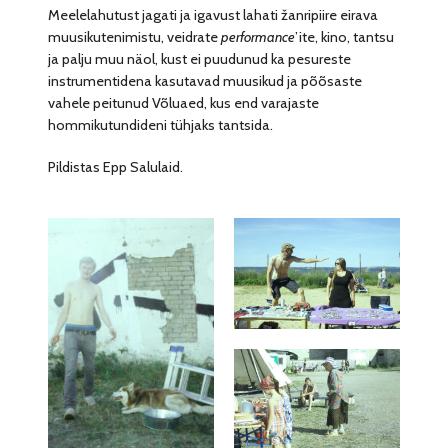
Meelelahutust jagati ja igavust lahati žanripiire eirava
muusikutenimistu, veidrate
performance
’ite, kino, tantsu
ja palju muu näol, kust ei puudunud ka pesureste
instrumentidena kasutavad muusikud ja põõsaste
vahele peitunud Võluaed, kus end varajaste
hommikutundideni tühjaks tantsida.
Pildistas Epp Salulaid.