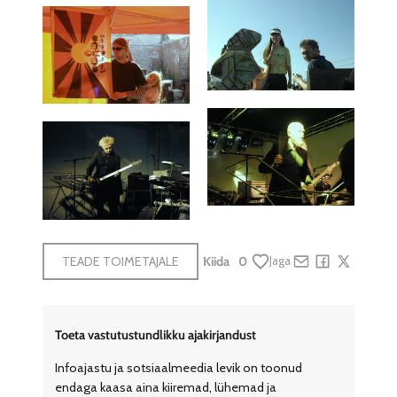
TEADE TOIMETAJALE
Kiida
0
Jaga
Share by e-mail
Share on Face
Share on X
Toeta vastutustundlikku ajakirjandust
Infoajastu ja sotsiaalmeedia levik on toonud
endaga kaasa aina kiiremad, lühemad ja