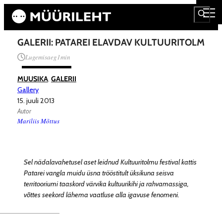
GALERII: PATAREI ELAVDAV KULTUURITOLM
Lugemisaeg
1
min
MUUSIKA
, 
GALERII
Gallery
15. juuli 2013
Autor
Mariliis Mõttus
Sel nädalavahetusel aset leidnud Kultuuritolmu festival kattis
Patarei vangla muidu üsna trööstitult üksikuna seisva
territooriumi taaskord värvika kultuurikihi ja rahvamassiga,
võttes seekord lähema vaatluse alla igavuse fenomeni.