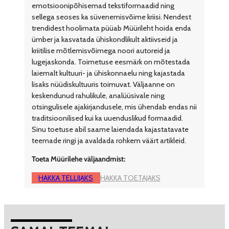
emotsioonipõhisemad tekstiformaadid ning
sellega seoses ka süvenemisvõime kriisi. Nendest
trendidest hoolimata püüab Müürileht hoida enda
ümber ja kasvatada ühiskondlikult aktiivseid ja
kriitilise mõtlemisvõimega noori autoreid ja
lugejaskonda. Toimetuse eesmärk on mõtestada
laiemalt kultuuri- ja ühiskonnaelu ning kajastada
lisaks nüüdiskultuuris toimuvat. Väljaanne on
keskendunud rahulikule, analüüsivale ning
otsingulisele ajakirjandusele, mis ühendab endas nii
traditsioonilised kui ka uuenduslikud formaadid.
Sinu toetuse abil saame laiendada kajastatavate
teemade ringi ja avaldada rohkem väärt artikleid.
Toeta Müürilehe väljaandmist:
HAKKA TELLIJAKS
HAKKA TOETAJAKS