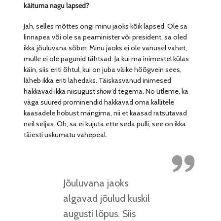
käituma nagu lapsed?
Jah, selles mõttes ongi minu jaoks kõik lapsed. Ole sa
linnapea või ole sa peaminister või president, sa oled
ikka jõuluvana sõber. Minu jaoks ei ole vanusel vahet,
mulle ei ole pagunid tähtsad. Ja kui ma inimestel külas
käin, siis eriti õhtul, kui on juba väike hõõgvein sees,
läheb ikka eriti lahedaks. Täiskasvanud inimesed
hakkavad ikka niisugust
show
’d tegema. No ütleme, ka
väga suured prominendid hakkavad oma kallitele
kaasadele hobust mängima, nii et kaasad ratsutavad
neil seljas. Oh, sa ei kujuta ette seda pulli, see on ikka
täiesti uskumatu vahepeal.
Jõuluvana jaoks
algavad jõulud kuskil
augusti lõpus. Siis