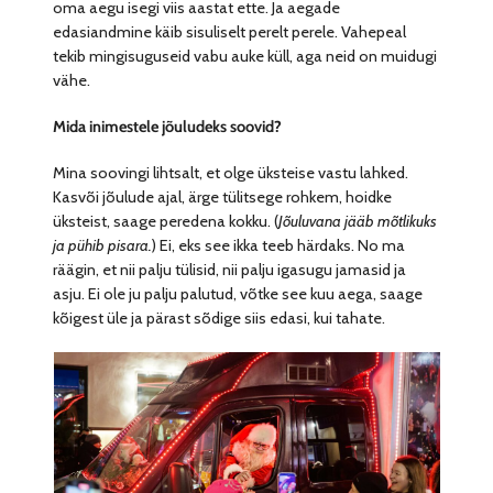
oma aegu isegi viis aastat ette. Ja aegade
edasiandmine käib sisuliselt perelt perele. Vahepeal
tekib mingisuguseid vabu auke küll, aga neid on muidugi
vähe.
Mida inimestele jõuludeks soovid?
Mina soovingi lihtsalt, et olge üksteise vastu lahked.
Kasvõi jõulude ajal, ärge tülitsege rohkem, hoidke
üksteist, saage peredena kokku. (
Jõuluvana jääb mõtlikuks
ja pühib pisara.
) Ei, eks see ikka teeb härdaks. No ma
räägin, et nii palju tülisid, nii palju igasugu jamasid ja
asju. Ei ole ju palju palutud, võtke see kuu aega, saage
kõigest üle ja pärast sõdige siis edasi, kui tahate.