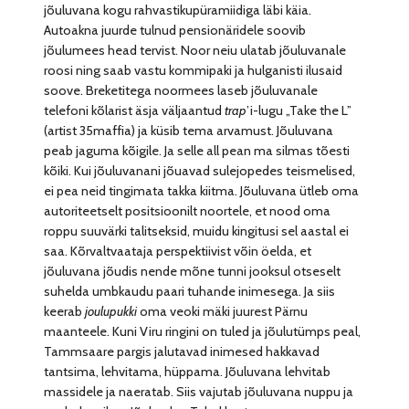
jõuluvana kogu rahvastikupüramiidiga läbi käia.
Autoakna juurde tulnud pensionäridele soovib
jõulumees head tervist. Noor neiu ulatab jõuluvanale
roosi ning saab vastu kommipaki ja hulganisti ilusaid
soove. Breketitega noormees laseb jõuluvanale
telefoni kõlarist äsja väljaantud
trap
’i-lugu „Take the L”
(artist 35maffia) ja küsib tema arvamust. Jõuluvana
peab jaguma kõigile. Ja selle all pean ma silmas tõesti
kõiki. Kui jõuluvanani jõuavad sulejopedes teismelised,
ei pea neid tingimata takka kiitma. Jõuluvana ütleb oma
autoriteetselt positsioonilt noortele, et nood oma
roppu suuvärki talitseksid, muidu kingitusi sel aastal ei
saa. Kõrvaltvaataja perspektiivist võin öelda, et
jõuluvana jõudis nende mõne tunni jooksul otseselt
suhelda umbkaudu paari tuhande inimesega. Ja siis
keerab
joulupukki
oma veoki mäki juurest Pärnu
maanteele. Kuni Viru ringini on tuled ja jõulutümps peal,
Tammsaare pargis jalutavad inimesed hakkavad
tantsima, lehvitama, hüppama. Jõuluvana lehvitab
massidele ja naeratab. Siis vajutab jõuluvana nuppu ja