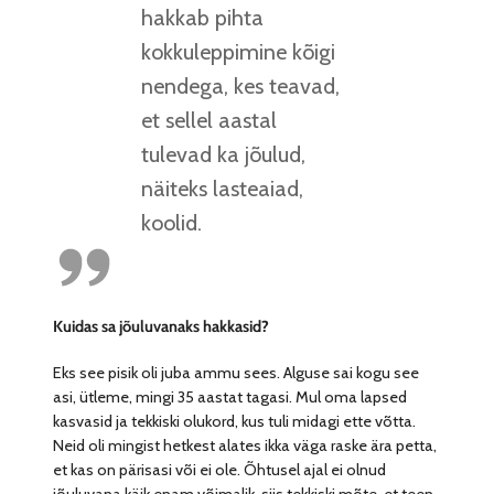
hakkab pihta
kokkuleppimine kõigi
nendega, kes teavad,
et sellel aastal
tulevad ka jõulud,
näiteks lasteaiad,
koolid.
Kuidas sa jõuluvanaks hakkasid?
Eks see pisik oli juba ammu sees. Alguse sai kogu see
asi, ütleme, mingi 35 aastat tagasi. Mul oma lapsed
kasvasid ja tekkiski olukord, kus tuli midagi ette võtta.
Neid oli mingist hetkest alates ikka väga raske ära petta,
et kas on pärisasi või ei ole. Õhtusel ajal ei olnud
jõuluvana käik enam võimalik, siis tekkiski mõte, et teen