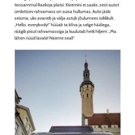
teosammul Raekoja platsi. Kiiremini ei saaks, sest autot
ümbritsev rahvamass on suisa hullumas. Auto jääb
seisma, uks avaneb ja välja astub jõulumees isiklikult.
„Hello, everybody!” hüüab ta kõva ja selge häälega,
räägib pisut rahvamassiga ja kuulutab hetk hiljem: „Ma
lähen nüüd lavale! Näeme seal!”