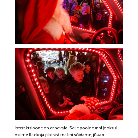
Interaktsioone on erinevaid. Selle poole tunni jooksul,
mil me Raekoja platsist mäkini sõidame, jõuab