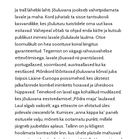
Ja trall lähebki lahti. Jõuluvana jookseb vahetpidamata
lavale ja maha. Kord juhatab ta sisse tantsukooli
kasvandikke, kes jõuluturu turistidele oma uut kava
esitavad. Vahepeal võtab ta ohjad enda kätte ja kutsub
publikust inimesi lavale jõululaule laulma. Otse
loomulikult on hea soorituse korral kingitus
garanteeritud. Tegemist on vägagi rahvusvahelise
ettevõtmisega, lavale jõuavad nii prantslased,
portugallased, soomlased, austraallased kui ka
eestlased. Mõnikord lõõritavad jõuluvana kõrval juba
švipsis Lääne-Euroopa poissmehed, kes üksteist
jalkafännide kombel inimketis hoiavad ja üheskoos
hüppavad. Teinekord on laval aga kohalikud mudilased,
kes jõuluvana eestvedamisel „Põdra maja” laulavad.
Laul algab vaikselt, aga etteaste on ehitatud üles
pidevale
crescendo
’le. Kumisev „anna käppa ka” paneb
esitusele valju, mõneti ka ootamatu punkti, millele
järgneb juubeldav aplaus. Tallinn on ju kõigest
hoolimata kontrastide linn, kus ühele platsile mahuvad