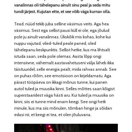
vanalinnas oli tähelepanu ainult sinu peal ja seda mitu
tundi järjest. Kujutan ette, et see võib väga kurnav olla.
Tead, nüüd tekib juba selline väsimus veits. Aga hea
väsimus. Sest ega sellist pausi küll ei ole, ega jõulud
pole ju ainult vanalinnas. Ükskõik mis kohas, kohe kui
nuppu vajutad, viled-tuled peale paned, oled
tähelepanu keskpunktis. Sellist hetke, kus ma lihtsalt
istuda saan, seda pole olemas. Aasta lõpp ongi
intensiivne, vähemalt aastavahetuseni välja läheb ikka
täistuuridel, selle energia pealt, mida rahvas annab. See
on puhas rõõm, see emotsioon on kirjeldamatu. Aga
pärast tööpäeva on ikkagi mõnus tunne, kui panen
autol tuled ja muusika kinni. Selles mõttes saan kõigist
superstaaridest väga hästi aru. Kui tuled ja muusika on
kinni, siis ei tunne mind enam keegi. See ongi hetk
minule, kus ma siis mõnulen, tõmban hinge ja sõidan
edasi nii, et keegi ei tea, et olen jõuluvana.