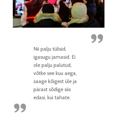
Nii palju tülisid,
igasugu jamasid. Ei
ole palju palutud,
võtke see kuu aega,
saage kõigest üle ja
pärast sõdige siis
edasi, kui tahate.