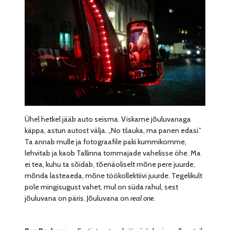
Ühel hetkel jääb auto seisma. Viskame jõuluvanaga
käppa, astun autost välja. „No tšauka, ma panen edasi.”
Ta annab mulle ja fotograafile paki kummikomme,
lehvitab ja kaob Tallinna tornmajade vahelisse öhe. Ma
ei tea, kuhu ta sõidab, tõenäoliselt mõne pere juurde,
mõnda lasteaeda, mõne töökollektiivi juurde. Tegelikult
pole mingisugust vahet, mul on süda rahul, sest
jõuluvana on päris. Jõuluvana on
real one
.