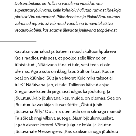
Detsembrikuus on Tallinna vanalinna vaieldamatu
superstaar jõuluvana, kelle kohalolu hullutab rahvast Raekoja
platsist Viru väravateni. Pühadeootuse ja jõulurõõmu vaimus
valminud reportaaž viib meid vanalinna tänavatel sõitva
veoauto kabiini, kus saame ülevaate jõuluvana tööpäevast.
Kasutan võimalust ja tsiteerin nüüdiskultuuri lipulaeva
Kreisiraadiot, mis sest, et pooled selle liikmed on
tühistatud: „Näärivana täna ei tule, sest teda ei ole
olemas. Aga aasta on ikkagi läbi. Sült on laual. Kuuse
peal on küünlad. Sült ja verivorst. Kuid miks taksot ei
tule?” Näärivana, jah, ei tule. Tallinnas käivad asjad
Gregoriuse kalendri järgi, sealhulgas ka jõuluturg. Ja
jõuluturul käib jõuluvana, kes, muide, on olemas. See on
jõuluturu kavas kirjas, ilusas šriftis: „Õhtut juhib
jõuluvana Äffy.” Oot, ma olen teda oma silmaga näinud!
Ta sõidab ringi vilkuva autoga,
blast
’ibjõulumuusikat,
jagab aknast kommi. Võtan julguse kokku ja kirjutan
jõuluvanale Messengeris: „Kas saaksin sinuga jõulukuu