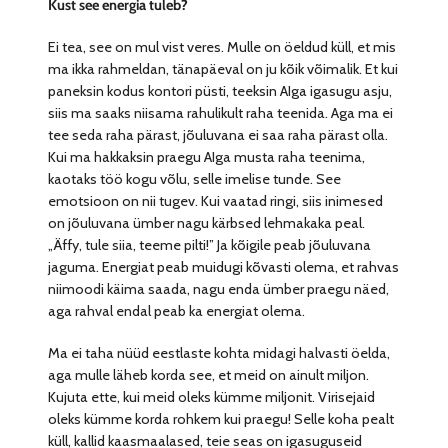
Kust see energia tuleb?
Ei tea, see on mul vist veres. Mulle on öeldud küll, et mis
ma ikka rahmeldan, tänapäeval on ju kõik võimalik. Et kui
paneksin kodus kontori püsti, teeksin AIga igasugu asju,
siis ma saaks niisama rahulikult raha teenida. Aga ma ei
tee seda raha pärast, jõuluvana ei saa raha pärast olla.
Kui ma hakkaksin praegu AIga musta raha teenima,
kaotaks töö kogu võlu, selle imelise tunde. See
emotsioon on nii tugev. Kui vaatad ringi, siis inimesed
on jõuluvana ümber nagu kärbsed lehmakaka peal.
„Äffy, tule siia, teeme pilti!” Ja kõigile peab jõuluvana
jaguma. Energiat peab muidugi kõvasti olema, et rahvas
niimoodi käima saada, nagu enda ümber praegu näed,
aga rahval endal peab ka energiat olema.
Ma ei taha nüüd eestlaste kohta midagi halvasti öelda,
aga mulle läheb korda see, et meid on ainult miljon.
Kujuta ette, kui meid oleks kümme miljonit. Virisejaid
oleks kümme korda rohkem kui praegu! Selle koha pealt
küll, kallid kaasmaalased, teie seas on igasuguseid