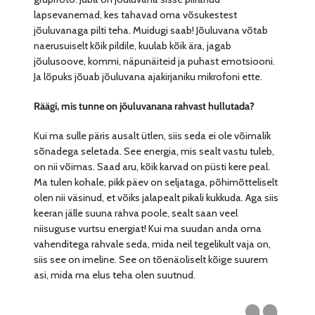
lapsevanemad, kes tahavad oma võsukestest
jõuluvanaga pilti teha. Muidugi saab! Jõuluvana võtab
naerusuiselt kõik pildile, kuulab kõik ära, jagab
jõulusoove, kommi, näpunäiteid ja puhast emotsiooni.
Ja lõpuks jõuab jõuluvana ajakirjaniku mikrofoni ette.
Räägi, mis tunne on jõuluvanana rahvast hullutada?
Kui ma sulle päris ausalt ütlen, siis seda ei ole võimalik
sõnadega seletada. See energia, mis sealt vastu tuleb,
on nii võimas. Saad aru, kõik karvad on püsti kere peal.
Ma tulen kohale, pikk päev on seljataga, põhimõtteliselt
olen nii väsinud, et võiks jalapealt pikali kukkuda. Aga siis
keeran jälle suuna rahva poole, sealt saan veel
niisuguse vurtsu energiat! Kui ma suudan anda oma
vahenditega rahvale seda, mida neil tegelikult vaja on,
siis see on imeline. See on tõenäoliselt kõige suurem
asi, mida ma elus teha olen suutnud.