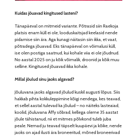
Kuidas jõuavad kingitused lasteni?
Tänapäeval on mitmeid variante. Põtrasid siin Raekoja
platsis enam küll ei ole, looduskaitsjad keelasid nende
pidamise siin ära. Aga kunagi näitasin siin ikka, et vaat,
põtradega jõuavad. Eks tänapäeval on võimalusi küll,
ise olen postiga saatnud, kui kohale viia ei ole jõudnud.
No aastal 2025 on ju kõik võimalik, droonid ja kõik muu
selline. Kingitused jõuavad ikka kohale.
Millal jõulud sinu jaoks algavad?
Jõuluvana jaoks algavad jõulud kuskil augusti lõpus. Siis
hakkab pihta kokkuleppimine kõigi nendega, kes teavad,
et sellel aastal tulevad ka jõulud – no näiteks lasteaiad,
koolid, jõuluvana Äffy sõbrad, kellega oleme 35 aastat
jõule tähistanud, nii et mitmes põlvkond tuleb juba
peale. Nemad ju teavad täpselt kuupäevi ja kõike, nende
jaoks on ajad ilusti ära broneeritud, mõned broneerivad