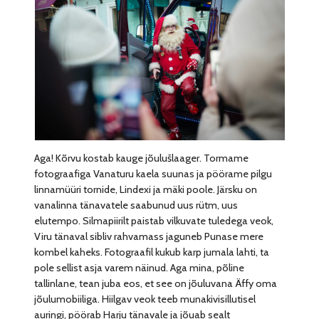
Aga! Kõrvu kostab kauge jõulušlaager. Tormame
fotograafiga Vanaturu kaela suunas ja pöörame pilgu
linnamüüri tornide, Lindexi ja mäki poole. Järsku on
vanalinna tänavatele saabunud uus rütm, uus
elutempo. Silmapiirilt paistab vilkuvate tuledega veok,
Viru tänaval sibliv rahvamass jaguneb Punase mere
kombel kaheks. Fotograafil kukub karp jumala lahti, ta
pole sellist asja varem näinud. Aga mina, põline
tallinlane, tean juba eos, et see on jõuluvana Äffy oma
jõulumobiiliga. Hiilgav veok teeb munakivisillutisel
auringi, pöörab Harju tänavale ja jõuab sealt