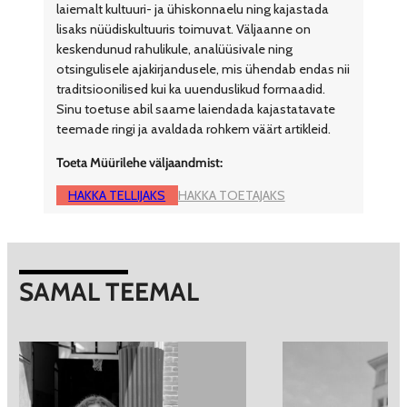
laiemalt kultuuri- ja ühiskonnaelu ning kajastada
lisaks nüüdiskultuuris toimuvat. Väljaanne on
keskendunud rahulikule, analüüsivale ning
otsingulisele ajakirjandusele, mis ühendab endas nii
traditsioonilised kui ka uuenduslikud formaadid.
Sinu toetuse abil saame laiendada kajastatavate
teemade ringi ja avaldada rohkem väärt artikleid.
Toeta Müürilehe väljaandmist:
HAKKA TELLIJAKS
HAKKA TOETAJAKS
SAMAL TEEMAL