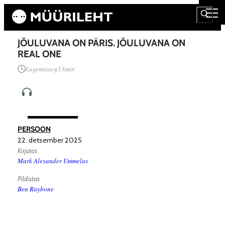
JÕULUVANA ON PÄRIS. JÕULUVANA ON
REAL ONE
Lugemisaeg
13
min
PERSOON
22. detsember 2025
Kirjutas
Mark Alexander Ummelas
Pildistas
Ben Raybone