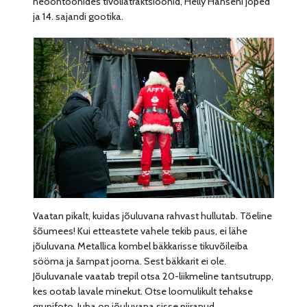
neoontoonides tivoliatraktsioonid, Helly Hanseni joped
ja 14. sajandi gootika.
Vaatan pikalt, kuidas jõuluvana rahvast hullutab. Tõeline
šõumees! Kui etteastete vahele tekib paus, ei lähe
jõuluvana Metallica kombel bäkkarisse tikuvõileiba
sööma ja šampat jooma. Sest bäkkarit ei ole.
Jõuluvanale vaatab trepil otsa 20-liikmeline tantsutrupp,
kes ootab lavale minekut. Otse loomulikult tehakse
grupifoto. Juba on jõuluvana sisse piiranud