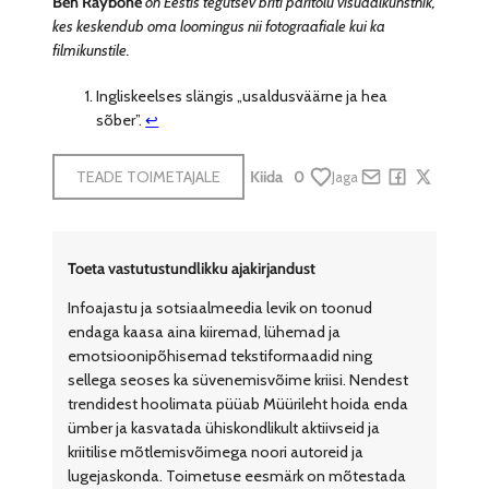
Ben Raybone
on Eestis tegutsev briti päritolu visuaalkunstnik,
kes keskendub oma loomingus nii fotograafiale kui ka
filmikunstile.
Ingliskeelses slängis „usaldusväärne ja hea
sõber”.
↩︎
TEADE TOIMETAJALE
Kiida
0
Jaga
Share by e-mail
Share on Face
Share on X
Toeta vastutustundlikku ajakirjandust
Infoajastu ja sotsiaalmeedia levik on toonud
endaga kaasa aina kiiremad, lühemad ja
emotsioonipõhisemad tekstiformaadid ning
sellega seoses ka süvenemisvõime kriisi. Nendest
trendidest hoolimata püüab Müürileht hoida enda
ümber ja kasvatada ühiskondlikult aktiivseid ja
kriitilise mõtlemisvõimega noori autoreid ja
lugejaskonda. Toimetuse eesmärk on mõtestada