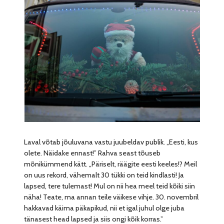
Laval võtab jõuluvana vastu juubeldav publik. „Eesti, kus
olete. Näidake ennast!” Rahva seast tõuseb
mõnikümmend kätt. „Päriselt, räägite eesti keeles!? Meil
on uus rekord, vähemalt 30 tükki on teid kindlasti! Ja
lapsed, tere tulemast! Mul on nii hea meel teid kõiki siin
näha! Teate, ma annan teile väikese vihje. 30. novembril
hakkavad käima päkapikud, nii et igal juhul olge juba
tänasest head lapsed ja siis ongi kõik korras.”