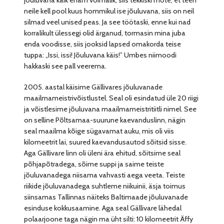
neile kell pool kuus hommikul ise jõuluvana, siis on neil
silmad veel unised peas. Ja see töötaski, enne kui nad
korralikult ülessegi olid ärganud, tormasin mina juba
enda voodisse, siis jooksid lapsed omakorda teise
tuppa: „Issi, issi! Jõuluvana käis!” Umbes niimoodi
hakkaski see pall veerema.
2005. aastal käisime Gällivares jõuluvanade
maailmameistrivõistlustel. Seal oli esindatud üle 20 riigi
ja võistlesime jõuluvana maailmameistritiitli nimel. See
on selline Põltsamaa-suurune kaevanduslinn, nägin
seal maailma kõige sügavamat auku, mis oli viis
kilomeetrit lai, suured kaevandusautod sõitsid sisse.
Aga Gällivare linn oli üleni ära ehitud, sõitsime seal
põhjapõtradega, sõime suppi ja saime teiste
jõuluvanadega niisama vahvasti aega veeta. Teiste
riikide jõuluvanadega suhtleme niikuinii, äsja toimus
siinsamas Tallinnas näiteks Baltimaade jõuluvanade
esinduse kokkusaamine. Aga seal Gällivare lähedal
polaarjoone taga nägin ma üht silti: 10 kilomeetrit Äffy