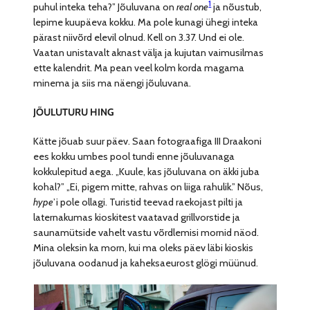
1
puhul inteka teha?” Jõuluvana on
real one
ja nõustub,
lepime kuupäeva kokku. Ma pole kunagi ühegi inteka
pärast niivõrd elevil olnud. Kell on 3.37. Und ei ole.
Vaatan unistavalt aknast välja ja kujutan vaimusilmas
ette kalendrit. Ma pean veel kolm korda magama
minema ja siis ma näengi jõuluvana.
JÕULUTURU HING
Kätte jõuab suur päev. Saan fotograafiga III Draakoni
ees kokku umbes pool tundi enne jõuluvanaga
kokkulepitud aega. „Kuule, kas jõuluvana on äkki juba
kohal?” „Ei, pigem mitte, rahvas on liiga rahulik.” Nõus,
hype
’i pole ollagi. Turistid teevad raekojast pilti ja
laternakumas kioskitest vaatavad grillvorstide ja
saunamütside vahelt vastu võrdlemisi mornid näod.
Mina oleksin ka morn, kui ma oleks päev läbi kioskis
jõuluvana oodanud ja kaheksaeurost glögi müünud.