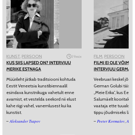
KUNST
, 
PERSOON
19
min
FILM
, 
PERSOON
KUS SIIS LAPSED ON? INTERVJUU
FILMI EI OLE VÕIMA
MERIKE ESTNAGA
INTERVJUU GERMAN
Müürileht jätkab traditsiooni kohtuda
Veebruari keskel jõua
Eestit Veneetsia kunstibiennaalil
German Golubi täispi
esindava kunstnikuga vahetult enne
„Meie Erika”, kus Eesti
avamist, et vestelda seekord nii elust
Salumäelt kooritakse
kahe riigi vahel, vanemlusest kui ka
vaataja ette tuuakse r
kunstist.
tippu jõudmiseks läbi 
Aleksander Tsapov
Peeter Kormašov
Anna
–
–
,