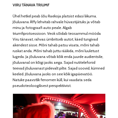
VIRU TÄNAVA TRIUMF
Ühel hetkel peab šõu Raekoja platsist edasi liikuma.
Jõuluvana Äffy lehvitab rahvale hüvastijätuks ja võtab
minu ja fotograafi auto peale. Algab
triumfiprotsessioon. Veok sõidab teosammul mööda
Viru tänavat, rahvas ümbritseb autot, käed tungivad
akendest sisse. Mõni tahab patsu visata, mõni tahab
ruskat anda. Mõni tahab juttu rääkida, mõni luuletust
lugeda. Ja jõuluvana võtab kõik enda juurde audientsile,
jõuluvanal on kõigi jaoks aega. Sajad nutitelefonid
teevad jõuluvanast pidevalt pilte. Sajad soovid, kümned
keeled. Jõuluvana jaoks on see kõik igapäevatöö.
Natuke paavstlik fenomen küll, kui vaadata seda
pseudoteoloogilisest perspektiivist.