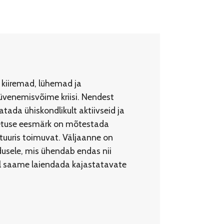
Share by e-mail
Share on Facebook
Share on X
 kiiremad, lühemad ja
üvenemisvõime kriisi. Nendest
ada ühiskondlikult aktiivseid ja
imetuse eesmärk on mõtestada
ltuuris toimuvat. Väljaanne on
ndusele, mis ühendab endas nii
bil saame laiendada kajastatavate