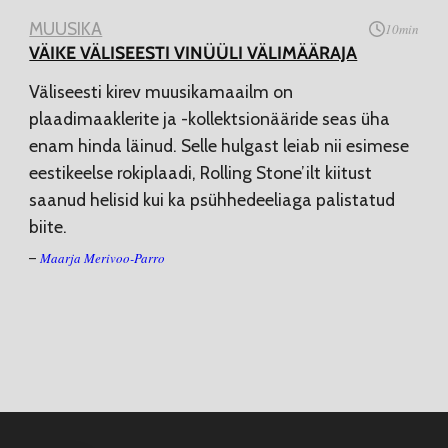
MUUSIKA
10
min
VÄIKE VÄLISEESTI VINÜÜLI VÄLIMÄÄRAJA
Väliseesti kirev muusikamaailm on
plaadimaaklerite ja -kollektsionääride seas üha
enam hinda läinud. Selle hulgast leiab nii esimese
eestikeelse rokiplaadi, Rolling Stone’ilt kiitust
saanud helisid kui ka psühhedeeliaga palistatud
biite.
Maarja Merivoo-Parro
–