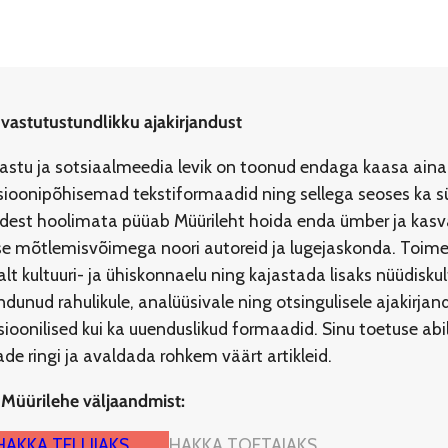
 vastutustundlikku ajakirjandust
jastu ja sotsiaalmeedia levik on toonud endaga kaasa aina
ioonipõhisemad tekstiformaadid ning sellega seoses ka s
idest hoolimata püüab Müürileht hoida enda ümber ja kasvat
ilise mõtlemisvõimega noori autoreid ja lugejaskonda. To
lt kultuuri- ja ühiskonnaelu ning kajastada lisaks nüüdisku
dunud rahulikule, analüüsivale ning otsingulisele ajakirja
tsioonilised kui ka uuenduslikud formaadid. Sinu toetuse a
e ringi ja avaldada rohkem väärt artikleid.
 Müürilehe väljaandmist:
HAKKA TELLIJAKS
HAKKA TOETAJAKS