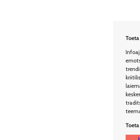
Toeta
Infoa
emots
trend
kriit
laiema
kesken
tradi
teemad
Toeta