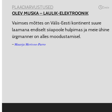
PLAADIARVUSTUSED
2
min
OLEV MUSKA – LAULIK-ELEKTROONIK
Vaimses mõttes on Välis-Eesti kontinent suure
laamana endiselt siiapoole hulpimas ja meie ühine
ürgmanner on alles moodustamisel.
Maarja Merivoo-Parro
–