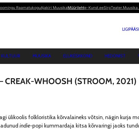
oomingu Raamatukogu
Ajakiri Muusika
Müürileht
e-Kunst.ee
Sirp
Teater.Muusika.
LIGIPÄÄ
KULTUUR
MUUSIKA
ELUKESKKOND
HEDONIST
 – CREAK-WHOOSH (STROOM, 2021)
gi ülikoolis folkloristika kõrvalaineks võtsin, nägin kurja
aadunud
indie
-popi kummardaja kitsa kõrvaringi jaoks tundu