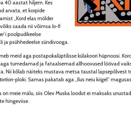
a 40 aastat hiljem. Kes
d arvata, et korpide
amist „Kord elas mölder
 võiks saada nii võimsa
lo-fi
er
’i poolpudikeelse
li ja psühhedeelse sündivooga.
meb meid aga postapokalüptilisse külakoori hüpnoosi. Kord
, aga tumedamad ja fataalsemad allhoovused löövad vaiksel
ta. Nii kõlab näiteks mustava metsa taustal lapsepõlvest tun
tortion
-ploki. Samas pakatab aga „Ilus neiu kiigel” magusas
a on meie mälu, siis Olev Muska loodut ei maksaks unusta
e hingeviise.