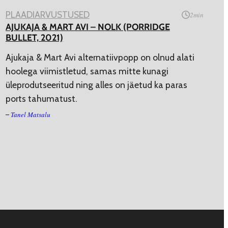
PLAADIARVUSTUSED
2
min
AJUKAJA & MART AVI – NOLK (PORRIDGE
BULLET, 2021)
Ajukaja & Mart Avi alternatiivpopp on olnud alati
hoolega viimistletud, samas mitte kunagi
üleprodutseeritud ning alles on jäetud ka paras
ports tahumatust.
Tanel Matsalu
–