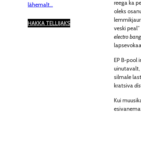
reega ka pe
lähemalt…
oleks osanu
lemmikjaur
HAKKA TELLIJAKS
veski peal”
electro
bang
lapsevokaa
EP B-pool i
uinutavalt
silmale las
kratsiva
dis
Kui muusik
esivanemat