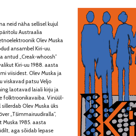
a neid näha sellisel kujul
päritolu Austraalia
etnoelektroonik Olev Muska
odud ansambel Kiri-uu.
lja antud „Creak-whoosh”
valikut Kiri-uu 1988. aasta
i viisidest. Olev Muska ja
u viskavad patsu Veljo
ng laotavad laiali kirju ja
 folktroonikavaiba. Vinüül-
 sillerdab Olev Muska üks
ver „Tšimmairuudiralla”,
it Muska 1985. aasta
dilt, aga sõidab lepase