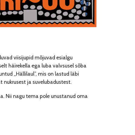
uvad viisijupid mõjuvad esialgu
t häirekella ega luba valvsusel sõba
tud „Hällilaul”, mis on lastud läbi
t nukrusest ja suvelubadustest.
da. Nii nagu tema pole unustanud oma