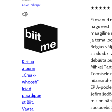
Lauri Tikerpe
★★★★★
Ei osanud m
nagu eesti 
maagiline 
ja tema lo
Belgias vä
sisaldabki 
debüütalbum
Kiri-uu
Mihkel Tart
albumi
Tormisele ni
„Creak-
nüansirohke
whoosh”
EP A-poolel
leiad
šefim šedöö
plaadipoe
mis on pär
st Biit.
soolodebüü
Vaata