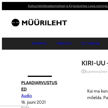
Kultuurileht
Akadeemia
Keel ja Kirjandus
Hea Laps
Looming
L
ARVAMUS
PERSOON
SOTSIAALIA
KIRI-UU
Lugemisaeg
2
min
PLAADIARVUSTUS
ED
Kui ma kuna
Audio
mõelda. P
16. juuni 2021
Kuulas