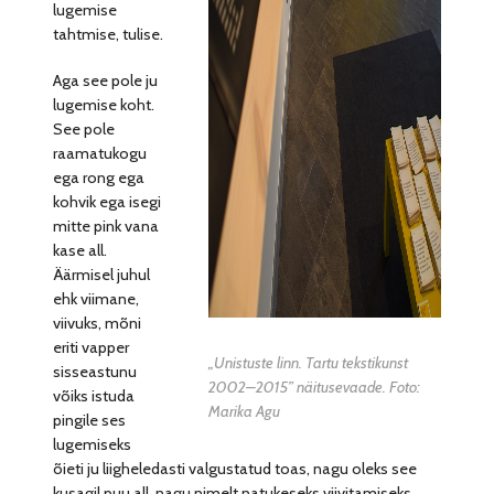
lugemise
tahtmise, tulise.
Aga see pole ju
lugemise koht.
See pole
raamatukogu
ega rong ega
kohvik ega isegi
mitte pink vana
kase all.
Äärmisel juhul
ehk viimane,
viivuks, mõni
eriti vapper
„Unistuste linn. Tartu tekstikunst
sisseastunu
2002–2015” näitusevaade. Foto:
võiks istuda
Marika Agu
pingile ses
lugemiseks
õieti ju liigheledasti valgustatud toas, nagu oleks see
kusagil puu all, nagu nimelt natukeseks viivitamiseks