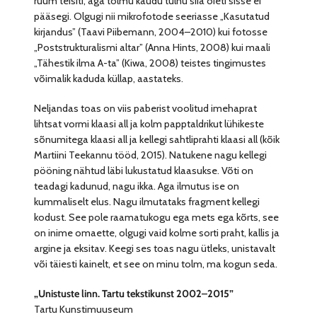
ruum teisiti, aga tolmu kaudu tulnu siia õieti sisse ei
pääsegi. Olgugi nii mikrofotode seeriasse „Kasutatud
kirjandus” (Taavi Piibemann, 2004–2010) kui fotosse
„Poststrukturalismi altar” (Anna Hints, 2008) kui maali
„Tähestik ilma A-ta” (Kiwa, 2008) teistes tingimustes
võimalik kaduda küllap, aastateks.
Neljandas toas on viis paberist voolitud imehaprat
lihtsat vormi klaasi all ja kolm papptaldrikut lühikeste
sõnumitega klaasi all ja kellegi sahtliprahti klaasi all (kõik
Martiini Teekannu tööd, 2015). Natukene nagu kellegi
pööning nähtud läbi lukustatud klaasukse. Võti on
teadagi kadunud, nagu ikka. Aga ilmutus ise on
kummaliselt elus. Nagu ilmutataks fragment kellegi
kodust. See pole raamatukogu ega mets ega kõrts, see
on inime omaette, olgugi vaid kolme sorti praht, kallis ja
argine ja eksitav. Keegi ses toas nagu ütleks, unistavalt
või täiesti kainelt, et see on minu tolm, ma kogun seda.
„Unistuste linn. Tartu tekstikunst 2002–2015”
Tartu Kunstimuuseum