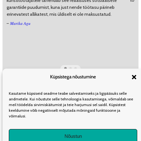
kunstitöötajatele tähendab see reaalsuses sotsiaalsete
garantiide puudumist, kuna just nende töötasu pärineb
erinevatest allikatest, mis üldiselt ei ole maksustatud.
Marika Agu
–
Küpsistega nõustumine
ÜLDINFO
TOIMETUS
KAASAUTORLUSEST
REKLAAM
LEVI
Kasutame küpsiseid seadme teabe salvestamiseks ja ligipääsuks selle
TELLIMINE
KASUTUSTINGIMUSED
andmetele. Kui nõustute selle tehnoloogia kasutamisega, võimaldab see
meil töödelda sirvimiskäitumist ja teie harjumusi sel saidil. Küpsistest
keeldumine võib negatiivselt mõjutada mõningaid funktsioone ja
võimalusi.
LIITU UUDISKIRJAGA
Nõustun