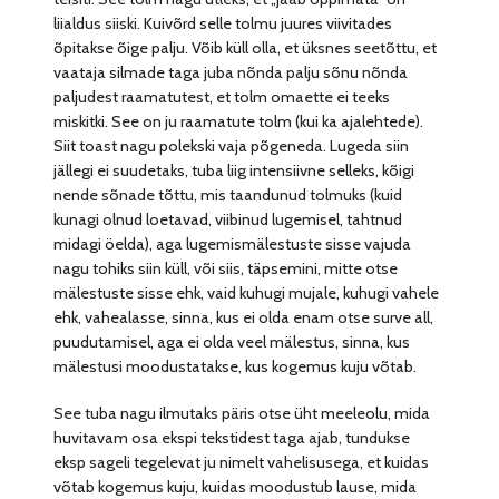
liialdus siiski. Kuivõrd selle tolmu juures viivitades
õpitakse õige palju. Võib küll olla, et üksnes seetõttu, et
vaataja silmade taga juba nõnda palju sõnu nõnda
paljudest raamatutest, et tolm omaette ei teeks
miskitki. See on ju raamatute tolm (kui ka ajalehtede).
Siit toast nagu polekski vaja põgeneda. Lugeda siin
jällegi ei suudetaks, tuba liig intensiivne selleks, kõigi
nende sõnade tõttu, mis taandunud tolmuks (kuid
kunagi olnud loetavad, viibinud lugemisel, tahtnud
midagi öelda), aga lugemismälestuste sisse vajuda
nagu tohiks siin küll, või siis, täpsemini, mitte otse
mälestuste sisse ehk, vaid kuhugi mujale, kuhugi vahele
ehk, vahealasse, sinna, kus ei olda enam otse surve all,
puudutamisel, aga ei olda veel mälestus, sinna, kus
mälestusi moodustatakse, kus kogemus kuju võtab.
See tuba nagu ilmutaks päris otse üht meeleolu, mida
huvitavam osa ekspi tekstidest taga ajab, tundukse
eksp sageli tegelevat ju nimelt vahelisusega, et kuidas
võtab kogemus kuju, kuidas moodustub lause, mida