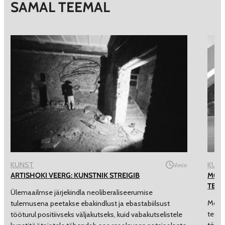
SAMAL TEEMAL
KUNST
4
min
KUN
ARTISHOKI VEERG: KUNSTNIK STREIGIB
MOKS
TEGU
Ülemaailmse järjekindla neoliberaliseerumise
MoKS 
tulemusena peetakse ebakindlust ja ebastabiilsust
teadu
tööturul positiivseks väljakutseks, kuid vabakutselistele
tööt