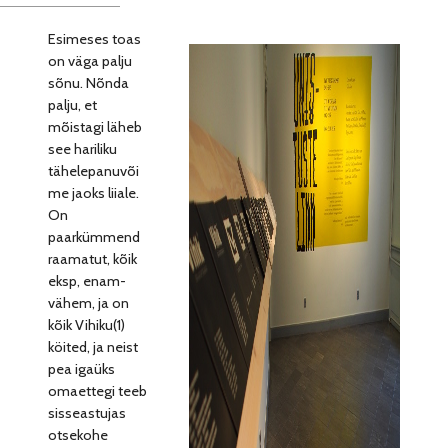
Esimeses toas
on väga palju
sõnu. Nõnda
palju, et
mõistagi läheb
see hariliku
tähelepanuvõi
me jaoks liiale.
On
paarkümmend
raamatut, kõik
eksp, enam-
vähem, ja on
kõik Vihiku(1)
köited, ja neist
pea igaüks
omaettegi teeb
sisseastujas
otsekohe