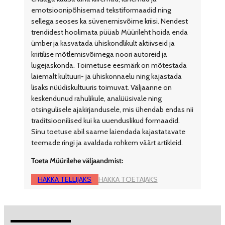
emotsioonipõhisemad tekstiformaadid ning
sellega seoses ka süvenemisvõime kriisi. Nendest
trendidest hoolimata püüab Müürileht hoida enda
ümber ja kasvatada ühiskondlikult aktiivseid ja
kriitilise mõtlemisvõimega noori autoreid ja
lugejaskonda. Toimetuse eesmärk on mõtestada
laiemalt kultuuri- ja ühiskonnaelu ning kajastada
lisaks nüüdiskultuuris toimuvat. Väljaanne on
keskendunud rahulikule, analüüsivale ning
otsingulisele ajakirjandusele, mis ühendab endas nii
traditsioonilised kui ka uuenduslikud formaadid.
Sinu toetuse abil saame laiendada kajastatavate
teemade ringi ja avaldada rohkem väärt artikleid.
Toeta Müürilehe väljaandmist:
HAKKA TELLIJAKS
HAKKA TOETAJAKS