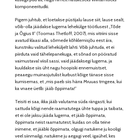
komponeeritudki.
Pigem juhtub, et loetakse püstijalu lause siit, lause sealt,
võib-olla jäädakse lugema lehekülge töötlusest „Tõde
ja Õgius II” (Toomas Thetloff, 2007), mis vitriini sisse
avatud klaasi alla, sõrmede kõhklemisjõu eest ära,
kunstniku valitud leheküljelt lahti. Võib juhtuda, et ei
piirduta vaid tähelepanekuga, et sõnad on pööratud
vaimustaval viisil sassi, vaid jäädaksegi lugema, ja
kuuldakse siis üht nagu hoopiski ennemuistset,
peaaegu muinasjutulist kurbust kõige tänase sisse
kumisemas, et „mis paeb siis härra Mruuas tmgeea, kui
ka vnaee üetlb: jääb õppimata!”
Teisiti ei saa, ikka jääb valutama süda rängasti, kui
sattuda kõigi nende raamatutega ühte tuppa ja taibata,
et ei ole jaksu jääda lugema, et jääb õppimata,
õppimata neist raamatutest, kuidas on olla teine
inimene, et jääbki õppimata, olgugi natukene ju kooligi
veel siinmailgi, natukene ju aegagi veel, igaühel, kes