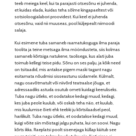
teeb meiega keel, kui ta parajasti otsesõnu ei juhenda,
et kuidas elada, kuidas teha sõlme kingapaeltest või
sotsioloogialabori proovidest. Kui keel ei juhenda
otsesõnu, vaid nii muuseas, pool küljepealt niimoodi
salaja.
Kui esimene tuba sarnaneb raamatukoguga ilma paraja
toolita ja teine metsaga ilma mööndusteta, siis kolmas
sarnaneb kõrtsiga natukene, taolisega, kus alati juba
toimub kellegi teise pidu. Sõnu on ses palju, ja kõik need
on tsitaadid, mis antakse pigem maski tagant nagu
esitamata nõudmisi sisseastunu südamele. Külmalt,
nagu osavõtmatult või niivõrd teatraalse jõuga, et
adressaadiks astuda osutub ometi kuidagi keeruliseks.
Tuba nagu ütleks, et oodatakse kedagi muud, kedagi,
kes juba peole kuulub, või oskab teha näo, et kuulub,
mis kuulumise õieti ehk teebki ju kõrtsilaadsel peol,
harilikult. Tuba nagu ütleks, et oodatakse kedagi muud,
kuigi võite siin mõistagi jalgu puhata, kui on soovi. Nagu
kõrts ikka. Raeplatsi poolt sisenejaga küllap käitub see