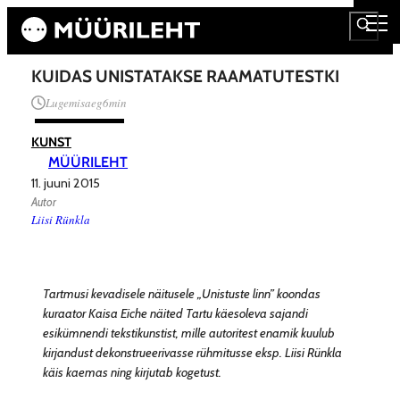
KUIDAS UNISTATAKSE RAAMATUTESTKI
Lugemisaeg
6
min
KUNST
MÜÜRILEHT
11. juuni 2015
Autor
Liisi Rünkla
Tartmusi kevadisele näitusele „Unistuste linn” koondas
kuraator Kaisa Eiche näited Tartu käesoleva sajandi
esikümnendi tekstikunstist, mille autoritest enamik kuulub
kirjandust dekonstrueerivasse rühmitusse eksp. Liisi Rünkla
käis kaemas ning kirjutab kogetust.