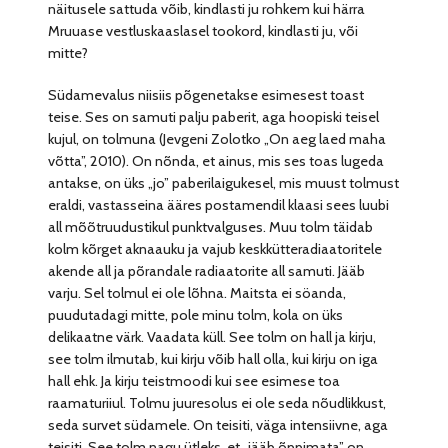
näitusele sattuda võib, kindlasti ju rohkem kui härra
Mruuase vestluskaaslasel tookord, kindlasti ju, või
mitte?
Südamevalus niisiis põgenetakse esimesest toast
teise. Ses on samuti palju paberit, aga hoopiski teisel
kujul, on tolmuna (Jevgeni Zolotko „On aeg laed maha
võtta”, 2010). On nõnda, et ainus, mis ses toas lugeda
antakse, on üks „jo” paberilaigukesel, mis muust tolmust
eraldi, vastasseina ääres postamendil klaasi sees luubi
all mõõtruudustikul punktvalguses. Muu tolm täidab
kolm kõrget aknaauku ja vajub keskkütteradiaatoritele
akende all ja põrandale radiaatorite all samuti. Jääb
varju. Sel tolmul ei ole lõhna. Maitsta ei söanda,
puudutadagi mitte, pole minu tolm, kola on üks
delikaatne värk. Vaadata küll. See tolm on hall ja kirju,
see tolm ilmutab, kui kirju võib hall olla, kui kirju on iga
hall ehk. Ja kirju teistmoodi kui see esimese toa
raamaturiiul. Tolmu juuresolus ei ole seda nõudlikkust,
seda survet südamele. On teisiti, väga intensiivne, aga
teisiti. See tolm nagu ütleks, et „jääb õppimata” on