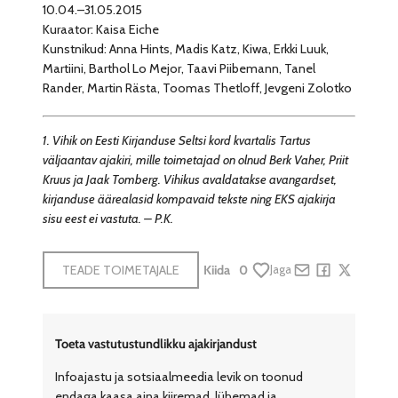
10.04.–31.05.2015
Kuraator: Kaisa Eiche
Kunstnikud: Anna Hints, Madis Katz, Kiwa, Erkki Luuk,
Martiini, Barthol Lo Mejor, Taavi Piibemann, Tanel
Rander, Martin Rästa, Toomas Thetloff, Jevgeni Zolotko
1. Vihik on Eesti Kirjanduse Seltsi kord kvartalis Tartus
väljaantav ajakiri, mille toimetajad on olnud Berk Vaher, Priit
Kruus ja Jaak Tomberg. Vihikus avaldatakse avangardset,
kirjanduse äärealasid kompavaid tekste ning EKS ajakirja
sisu eest ei vastuta. – P.K.
TEADE TOIMETAJALE
Kiida
0
Jaga
Share by e-mail
Share on Face
Share on X
Toeta vastutustundlikku ajakirjandust
Infoajastu ja sotsiaalmeedia levik on toonud
endaga kaasa aina kiiremad, lühemad ja