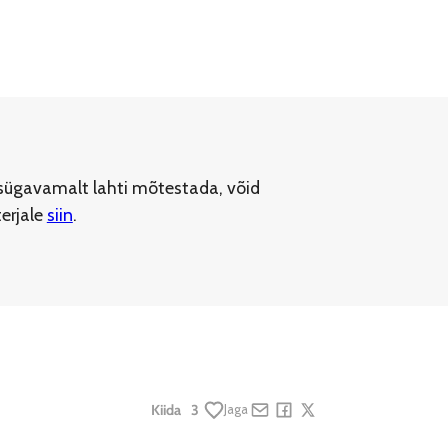
sügavamalt lahti mõtestada, võid
erjale
siin
.
Kiida
3
Jaga
Share by e-mail
Share on Facebook
Share on X