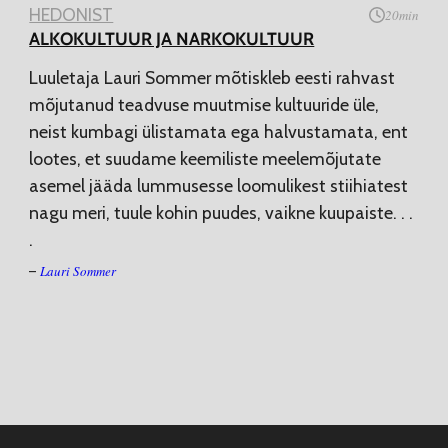
HEDONIST
20
min
ALKOKULTUUR JA NARKOKULTUUR
Luuletaja Lauri Sommer mõtiskleb eesti rahvast
mõjutanud teadvuse muutmise kultuuride üle,
neist kumbagi ülistamata ega halvustamata, ent
lootes, et suudame keemiliste meelemõjutate
asemel jääda lummusesse loomulikest stiihiatest
nagu meri, tuule kohin puudes, vaikne kuupaiste
. . .
.
Lauri Sommer
–