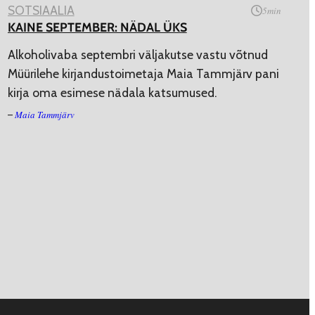
SOTSIAALIA
5
min
KAINE SEPTEMBER: NÄDAL ÜKS
Alkoholivaba septembri väljakutse vastu võtnud
Müürilehe kirjandustoimetaja Maia Tammjärv pani
kirja oma esimese nädala katsumused.
Maia Tammjärv
–