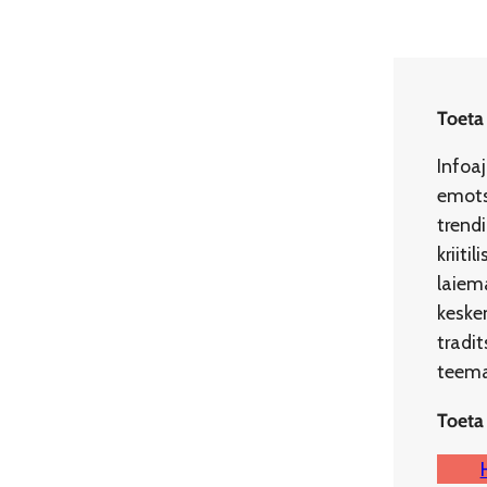
Toeta
Infoa
emots
trend
kriit
laiema
kesken
tradi
teemad
Toeta