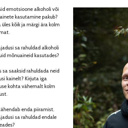
äid emotsioone alkoholi või
inete kasutamine pakub?
a üles kõik ja märgi ära kolm
imat.
jadusi sa rahuldad alkoholi
uid mõnuaineid kasutades?
s sa saaksid rahuldada neid
si kainelt? Kirjuta iga
use kohta vähemalt kolm
ust.
tähendab enda piiramist.
ajadusi sa rahuldad endale
seades?