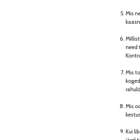
Mis n
kaasn
Millis
need 
Kontro
Mis t
koged
rahul
Mis o
kestu
Kui li
järel 