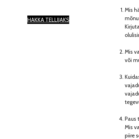
Mis h
mõnua
HAKKA TELLIJAKS
Kirjut
olulis
Mis va
või m
Kuida
vajadu
vajad
tegev
Paus 
Mis v
piire 