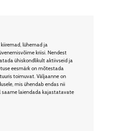
 kiiremad, lühemad ja
üvenemisvõime kriisi. Nendest
ada ühiskondlikult aktiivseid ja
imetuse eesmärk on mõtestada
ltuuris toimuvat. Väljaanne on
ndusele, mis ühendab endas nii
bil saame laiendada kajastatavate