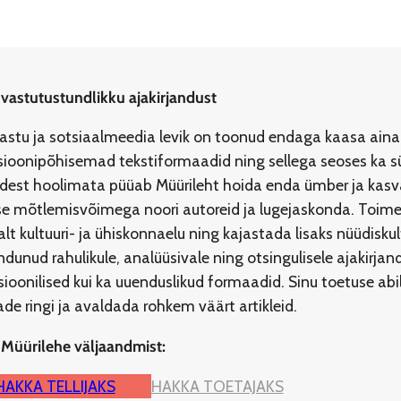
 vastutustundlikku ajakirjandust
jastu ja sotsiaalmeedia levik on toonud endaga kaasa aina
ioonipõhisemad tekstiformaadid ning sellega seoses ka s
idest hoolimata püüab Müürileht hoida enda ümber ja kasvat
ilise mõtlemisvõimega noori autoreid ja lugejaskonda. To
lt kultuuri- ja ühiskonnaelu ning kajastada lisaks nüüdisku
dunud rahulikule, analüüsivale ning otsingulisele ajakirja
tsioonilised kui ka uuenduslikud formaadid. Sinu toetuse a
e ringi ja avaldada rohkem väärt artikleid.
 Müürilehe väljaandmist:
HAKKA TELLIJAKS
HAKKA TOETAJAKS