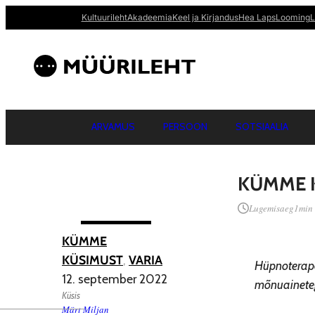
Kultuurileht
Akadeemia
Keel ja Kirjandus
Hea Laps
Looming
L
ARVAMUS
PERSOON
SOTSIAALIA
KÜMME K
Lugemisaeg
1
min
KÜMME
KÜSIMUST
, 
VARIA
Hüpnoterape
12. september 2022
mõnuainete
Küsis
Märt Miljan