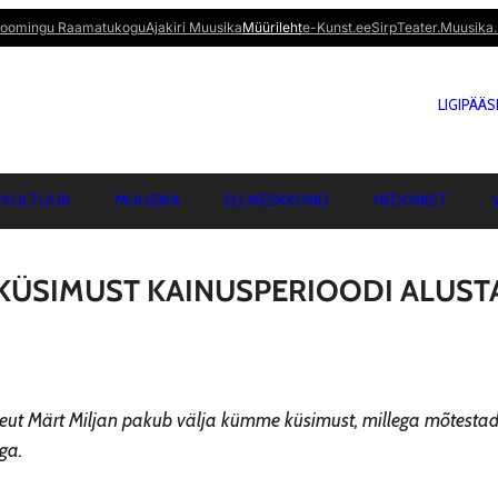
oomingu Raamatukogu
Ajakiri Muusika
Müürileht
e-Kunst.ee
Sirp
Teater.Muusika.
LIGIPÄÄ
KULTUUR
MUUSIKA
ELUKESKKOND
HEDONIST
ÜSIMUST KAINUSPERIOODI ALUST
ut Märt Miljan pakub välja kümme küsimust, millega mõtestad
ga.