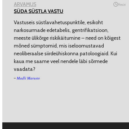
ARVAMUS
9
min
SÜDA SÜSTLA VASTU
Vastuseis süstlavahetuspunktile, esikoht
narkosurmade edetabelis, gentrifikatsioon,
meeste ülikõrge riskikäitumine – need on kõigest
mõned sümptomid, mis iseloomustavad
neoliberaalse siirdeühiskonna patoloogiaid. Kui
kaua me saame veel nendele läbi sõrmede
vaadata?
Madli Maruste
–