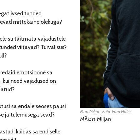
egatiivsed tunded
evad mittekaine olekuga?
tele su täitmata vajadustele
tunded viitavad? Turvalisus?
ll?
oredaid emotsioone sa
, kui need vajadused on
datud?
otusi sa endale seoses pausi
Märt Miljan. Foto: Fran Hales
se ja tulemusega sead?
MÃ¤rt Miljan.
bastud, kuidas sa end selle
toetad?