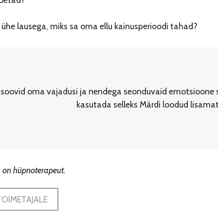
 ühe lausega, miks sa oma ellu kainusperioodi tahad?
 soovid oma vajadusi ja nendega seonduvaid emotsioone 
kasutada selleks Märdi loodud lisamat
n
on hüpnoterapeut.
TOIMETAJALE