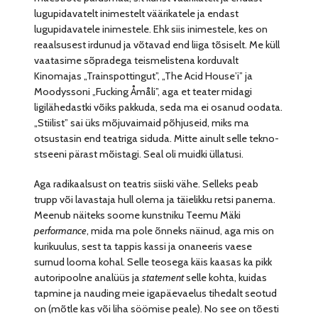
lugupidavatelt inimestelt väärikatele ja endast
lugupidavatele inimestele. Ehk siis inimestele, kes on
reaalsusest irdunud ja võtavad end liiga tõsiselt. Me küll
vaatasime sõpradega teismelistena korduvalt
Kinomajas „Trainspottingut”, „The Acid Houseʼi” ja
Moodyssoni „Fucking Åmåli”, aga et teater midagi
ligilähedastki võiks pakkuda, seda ma ei osanud oodata.
„Stiilist” sai üks mõjuvaimaid põhjuseid, miks ma
otsustasin end teatriga siduda. Mitte ainult selle tekno-
stseeni pärast mõistagi. Seal oli muidki üllatusi.
Aga radikaalsust on teatris siiski vähe. Selleks peab
trupp või lavastaja hull olema ja täielikku retsi panema.
Meenub näiteks soome kunstniku Teemu Mäki
performance
, mida ma pole õnneks näinud, aga mis on
kurikuulus, sest ta tappis kassi ja onaneeris vaese
surnud looma kohal. Selle teosega käis kaasas ka pikk
autoripoolne analüüs ja
statement
selle kohta, kuidas
tapmine ja nauding meie igapäevaelus tihedalt seotud
on (mõtle kas või liha söömise peale). No see on tõesti