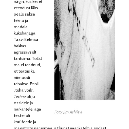
nägin, kus keset
etendust läks
peale saksa
tekno ja
madala
kukeharjaga
Taavi Eelmaa
hakkas
agressiivselt
tantsima. Tollal
ma ei teadnud,
et teatris ka
niimoodi
tehakse. Et nii
„teha võib”.
Techno
oli ju
ossidele ja
narkaritele, aga
Foto: Jim Ashilevi
teater oli
korüfeede ja
maestrote pärusmaa, s.t kunst väärikatelt ja endast