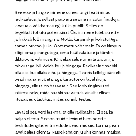
See elav ja hingav inimene su ees ongi teatri ainus
radikaalsus. Ja sellest peab aru saama nii autor (näitleja,
lavastaja või dramaturg) kui ka publik. Selles on
tegelikult tohutu potentsiaal. Üks inimene tuleb su ette
ja hakkab lolli mängima. Mõtle, kui piinlik ja kohatu! Aga
samas huvitav ju ka. Ootamatu vähemalt. Ta on kimpus
kõigi oma piirangutega, oma hääleulatuse ja tämbri,
diktsiooni, välimuse, IQ, seksuaalse orientatsiooni ja
rahvusega. Nii-öelda ihu ja hingega. Radikaalne saabki
olla siis, kui ollakse ihu ja hingega. Teatris kellelgi päriselt
pead maha ei võeta, aga kui autor on laval ihu ja
hingega, siis ta on haavatav. See loob tingimused
intiimsuseks, mida saabki saavutada ainult sellises
rituaalses olustikus, milles sünnib teater.
Laval ei pea verd laskma, et olla radikaalne. Ei pea ka
paljas olema. See on muide levinud hirm noorte
teatritudengite, eriti neidude seas: mis siis, kui ma pean
laval paljas olema? Naise keha on ju ühiskonnas märksa