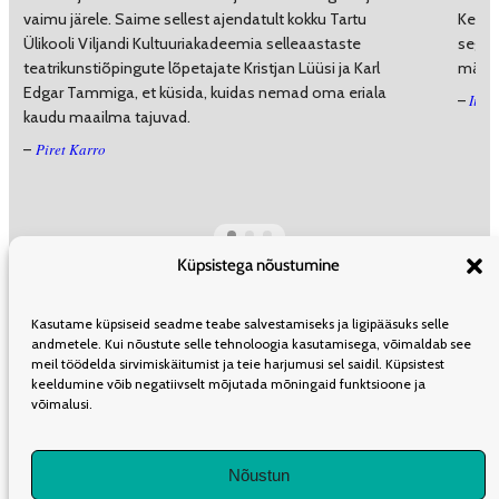
vaimu järele. Saime sellest ajendatult kokku Tartu
Keerd
Ülikooli Viljandi Kultuuriakadeemia selleaastaste
segade
teatrikunstiõpingute lõpetajate Kristjan Lüüsi ja Karl
mängu
Edgar Tammiga, et küsida, kuidas nemad oma eriala
Iiris
–
kaudu maailma tajuvad.
Piret Karro
–
Küpsistega nõustumine
ÜLDINFO
TOIMETUS
KAASAUTORLUSEST
REKLAAM
LEVI
Kasutame küpsiseid seadme teabe salvestamiseks ja ligipääsuks selle
TELLIMINE
KASUTUSTINGIMUSED
andmetele. Kui nõustute selle tehnoloogia kasutamisega, võimaldab see
meil töödelda sirvimiskäitumist ja teie harjumusi sel saidil. Küpsistest
keeldumine võib negatiivselt mõjutada mõningaid funktsioone ja
võimalusi.
LIITU UUDISKIRJAGA
Nõustun