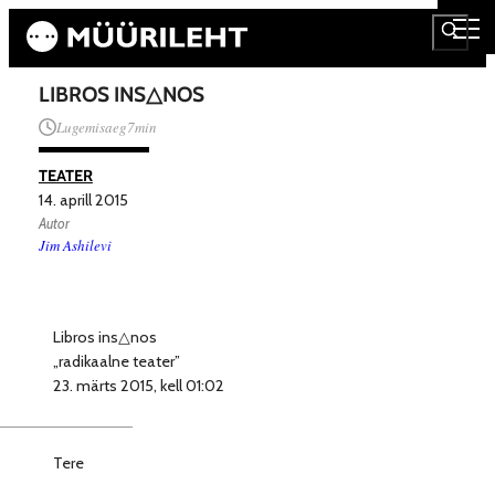
LIBROS INS△NOS
Lugemisaeg
7
min
TEATER
14. aprill 2015
Autor
Jim Ashilevi
Libros ins△nos
„radikaalne teater”
23. märts 2015, kell 01:02
Tere