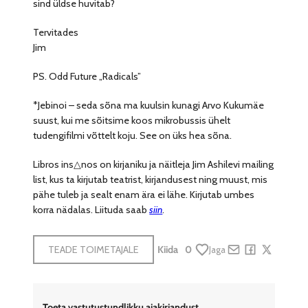
sind üldse huvitab?
Tervitades
Jim
PS. Odd Future „Radicals”
*Jebinoi – seda sõna ma kuulsin kunagi Arvo Kukumäe
suust, kui me sõitsime koos mikrobussis ühelt
tudengifilmi võttelt koju. See on üks hea sõna.
Libros ins△nos on kirjaniku ja näitleja Jim Ashilevi mailing
list, kus ta kirjutab teatrist, kirjandusest ning muust, mis
pähe tuleb ja sealt enam ära ei lähe. Kirjutab umbes
korra nädalas. Liituda saab
siin
.
TEADE TOIMETAJALE
Kiida
0
Jaga
Share by e-mail
Share on Face
Share on X
Toeta vastutustundlikku ajakirjandust