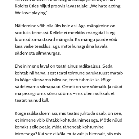
Koldits ütles hiljuti proovis lavastajale: „We hate acting.
We love playing.”
Näitlemine võib olla üks kole asi. Aga mängimine on
sootuks teine asi. Kellele ei meeldiks mängida? Isegi
loomad armastavad mängida. Ka mängu juurde võib
käia väike teesklus, aga mitte kunagi ilma kavala
sädemeta silmanurgas.
Ehe inimene laval on teatri ainus radikaalsus. Seda
kohtab nii harva, sest teatri tolmune parukatuust matab
ka kõige säravama isiksuse, teeb tuhmiks ka kõige
sädelevama silmapaari. Ometi on see võimalik. Ja nüüd
ma peangi oma sõnu sööma – ma olen radikaalset
teatrit näinud küll.
Kõige radikaalsem asi, mis teatris juhtuda saab, on see,
et inimene võib ühtäkki kohtuda inimesega. Mõtle nüüd
korraks selle peale. Mida tähendab kohtumine
inimesega? Kui see ei kõla erutavalt ja hirmsalt, siis mis