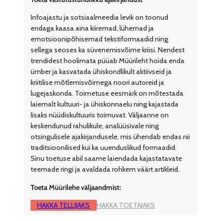
Infoajastu ja sotsiaalmeedia levik on toonud
endaga kaasa aina kiiremad, lühemad ja
emotsioonipõhisemad tekstiformaadid ning
sellega seoses ka süvenemisvõime kriisi. Nendest
trendidest hoolimata püüab Müürileht hoida enda
ümber ja kasvatada ühiskondlikult aktiivseid ja
kriitilise mõtlemisvõimega noori autoreid ja
lugejaskonda. Toimetuse eesmärk on mõtestada
laiemalt kultuuri- ja ühiskonnaelu ning kajastada
lisaks nüüdiskultuuris toimuvat. Väljaanne on
keskendunud rahulikule, analüüsivale ning
otsingulisele ajakirjandusele, mis ühendab endas nii
traditsioonilised kui ka uuenduslikud formaadid.
Sinu toetuse abil saame laiendada kajastatavate
teemade ringi ja avaldada rohkem väärt artikleid.
Toeta Müürilehe väljaandmist:
HAKKA TELLIJAKS
HAKKA TOETAJAKS