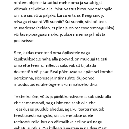
rohkem objektistatud kui mehe oma ja satub igal
võimalusel kriitika alla. Minu vastus hirmunud tudengile
on: ära siis võta paljaks, kui sa ei taha. Keegi sind ju
relvaga ei sunni. Või sunnib? Kui sunnib, siis löö teda
munadesse (eeldan, et piinaja on meessoost nagu ikka)
või lase pipragaasi näkku, jookse minema ja helista
politseisse.
See, kuidas mentorid oma õpilastele nagu
käpiknukkudele naha alla poevad, on muidugi täiesti
omaette teema, millest saaks vabalt kirjutada
doktoritöö või paar. Seal põimuvad salapärasel kombel
perekonna, sõpruse ja intiimsuhte jõujooned,
moodustades ühe õige eriskummalise köidiku.
Teater kui õrn, võlts ja piinlik kunstivorm saab siiski olla
ehe samamoodi, nagu inimene saab olla ehe.
Teeskluses puudub ehedus, aga kui teater muutub
teesklusest mänguks, siis sisenetakse uuele
territooriumile, kus on võimalik ka selline asi nagu
vahetu suhtlus. Mu kolleeg lavastaja ja näitleja Mart