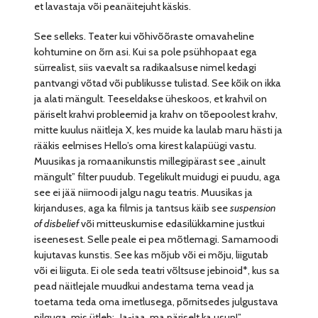
et lavastaja või peanäitejuht käskis.
See selleks. Teater kui võhivõõraste omavaheline
kohtumine on õrn asi. Kui sa pole psühhopaat ega
sürrealist, siis vaevalt sa radikaalsuse nimel kedagi
pantvangi võtad või publikusse tulistad. See kõik on ikka
ja alati mängult. Teeseldakse üheskoos, et krahvil on
päriselt krahvi probleemid ja krahv on tõepoolest krahv,
mitte kuulus näitleja X, kes muide ka laulab maru hästi ja
rääkis eelmises Hello’s oma kirest kalapüügi vastu.
Muusikas ja romaanikunstis millegipärast see „ainult
mängult” filter puudub. Tegelikult muidugi ei puudu, aga
see ei jää niimoodi jalgu nagu teatris. Muusikas ja
kirjanduses, aga ka filmis ja tantsus käib see
suspension
of disbelief
või mitteuskumise edasilükkamine justkui
iseenesest. Selle peale ei pea mõtlemagi. Samamoodi
kujutavas kunstis. See kas mõjub või ei mõju, liigutab
või ei liiguta. Ei ole seda teatri võltsuse jebinoid*, kus sa
pead näitlejale muudkui andestama tema vead ja
toetama teda oma imetlusega, põrnitsedes julgustava
pilguga, mis ütleb: „Ja-jaa, ma päriselt ka usun!”