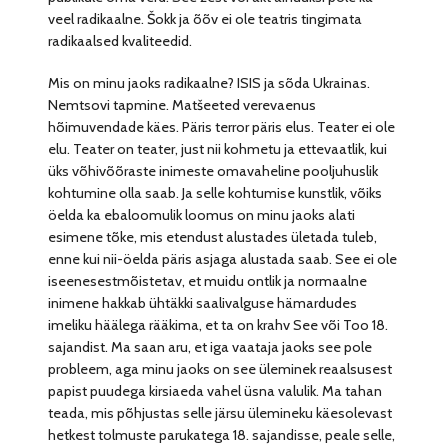
veel radikaalne. Šokk ja õõv ei ole teatris tingimata
radikaalsed kvaliteedid.
Mis on minu jaoks radikaalne? ISIS ja sõda Ukrainas.
Nemtsovi tapmine. Matšeeted verevaenus
hõimuvendade käes. Päris terror päris elus. Teater ei ole
elu. Teater on teater, just nii kohmetu ja ettevaatlik, kui
üks võhivõõraste inimeste omavaheline pooljuhuslik
kohtumine olla saab. Ja selle kohtumise kunstlik, võiks
öelda ka ebaloomulik loomus on minu jaoks alati
esimene tõke, mis etendust alustades ületada tuleb,
enne kui nii-öelda päris asjaga alustada saab. See ei ole
iseenesestmõistetav, et muidu ontlik ja normaalne
inimene hakkab ühtäkki saalivalguse hämardudes
imeliku häälega rääkima, et ta on krahv See või Too 18.
sajandist. Ma saan aru, et iga vaataja jaoks see pole
probleem, aga minu jaoks on see üleminek reaalsusest
papist puudega kirsiaeda vahel üsna valulik. Ma tahan
teada, mis põhjustas selle järsu ülemineku käesolevast
hetkest tolmuste parukatega 18. sajandisse, peale selle,