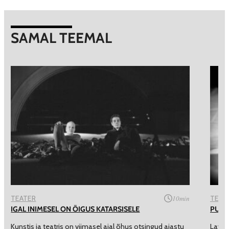
SAMAL TEEMAL
TEATER
10
min
TEAT
IGAL INIMESEL ON ÕIGUS KATARSISELE
PUHT
Kunstis ja teatris on viimasel ajal õhus otsingud ajastu
Lavas