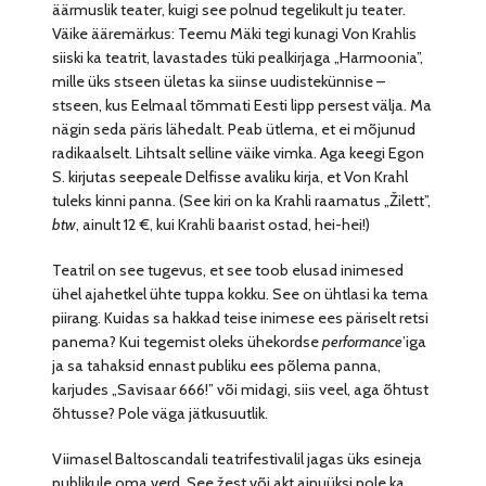
äärmuslik teater, kuigi see polnud tegelikult ju teater.
Väike ääremärkus: Teemu Mäki tegi kunagi Von Krahlis
siiski ka teatrit, lavastades tüki pealkirjaga „Harmoonia”,
mille üks stseen ületas ka siinse uudistekünnise –
stseen, kus Eelmaal tõmmati Eesti lipp persest välja. Ma
nägin seda päris lähedalt. Peab ütlema, et ei mõjunud
radikaalselt. Lihtsalt selline väike vimka. Aga keegi Egon
S. kirjutas seepeale Delfisse avaliku kirja, et Von Krahl
tuleks kinni panna. (See kiri on ka Krahli raamatus „Žilett”,
btw
, ainult 12 €, kui Krahli baarist ostad, hei-hei!)
Teatril on see tugevus, et see toob elusad inimesed
ühel ajahetkel ühte tuppa kokku. See on ühtlasi ka tema
piirang. Kuidas sa hakkad teise inimese ees päriselt retsi
panema? Kui tegemist oleks ühekordse
performance
ʼiga
ja sa tahaksid ennast publiku ees põlema panna,
karjudes „Savisaar 666!” või midagi, siis veel, aga õhtust
õhtusse? Pole väga jätkusuutlik.
Viimasel Baltoscandali teatrifestivalil jagas üks esineja
publikule oma verd. See žest või akt ainuüksi pole ka