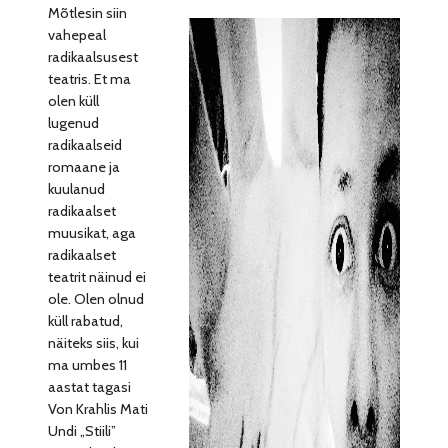
Mõtlesin siin
vahepeal
radikaalsusest
teatris. Et ma
olen küll
lugenud
radikaalseid
romaane ja
kuulanud
radikaalset
muusikat, aga
radikaalset
teatrit näinud ei
ole. Olen olnud
küll rabatud,
näiteks siis, kui
ma umbes 11
aastat tagasi
Von Krahlis Mati
Undi „Stiili”