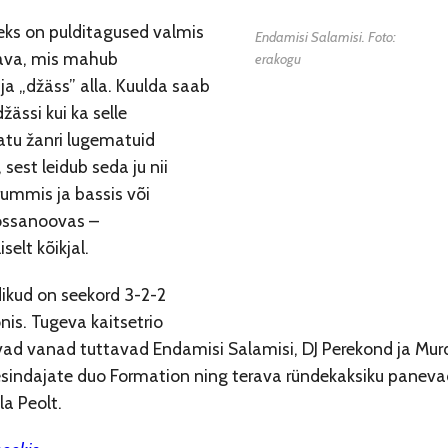
eks on pulditagused valmis
Endamisi Salamisi. Foto:
ava, mis mahub
erakogu
a „džäss” alla. Kuulda saab
žässi kui ka selle
tu žanri lugematuid
sest leidub seda ju nii
rummis ja bassis või
ossanoovas –
selt kõikjal.
ikud on seekord 3-2-2
is. Tugeva kaitsetrio
d vanad tuttavad Endamisi Salamisi, DJ Perekond ja Murd. 
esindajate duo Formation ning terava ründekaksiku panevad 
la Peolt.