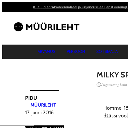
Kultuurileht
Akadeemia
Keel ja Kirjandus
Hea Laps
Looming
L
ARVAMUS
PERSOON
SOTSIAALIA
MILKY S
Lugemisaeg
1
min
PIDU
MÜÜRILEHT
Homme, 18.
17. juuni 2016
džässi voo