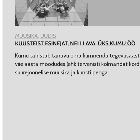
MUUSIKA
, 
UUDIS
KUUSTEIST ESINEJAT, NELI LAVA, ÜKS KUMU ÖÖ
Kumu tähistab tänavu oma kümnenda tegevusaasta 
viie aasta möödudes (ehk tervenisti kolmandat kord
suurejoonelise muusika ja kunsti peoga.