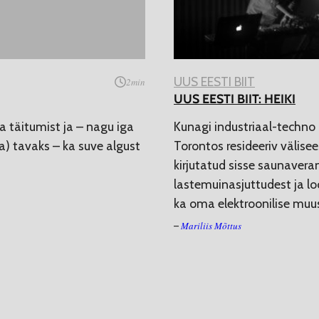
UUS EESTI BIIT
2
min
UUS EESTI BIIT: HEIKI
täitumist ja – nagu iga
Kunagi industriaal-techno 
a) tavaks – ka suve algust
Torontos resideeriv välise
kirjutatud sisse saunaveran
lastemuinasjuttudest ja loo
ka oma elektroonilise muus
Mariliis Mõttus
–