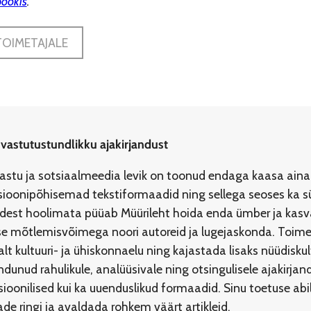
ookis
.
TOIMETAJALE
 vastutustundlikku ajakirjandust
jastu ja sotsiaalmeedia levik on toonud endaga kaasa aina
ioonipõhisemad tekstiformaadid ning sellega seoses ka s
idest hoolimata püüab Müürileht hoida enda ümber ja kasvat
ilise mõtlemisvõimega noori autoreid ja lugejaskonda. To
lt kultuuri- ja ühiskonnaelu ning kajastada lisaks nüüdisku
dunud rahulikule, analüüsivale ning otsingulisele ajakirja
tsioonilised kui ka uuenduslikud formaadid. Sinu toetuse a
e ringi ja avaldada rohkem väärt artikleid.