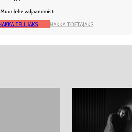
 Müürilehe väljaandmist:
HAKKA TELLIJAKS
HAKKA TOETAJAKS