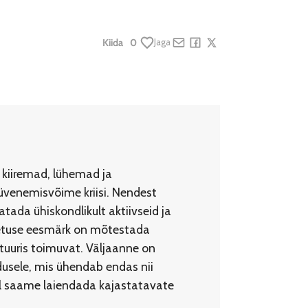
Kiida
0
Jaga
Share by e-mail
Share on Facebook
Share on X
 kiiremad, lühemad ja
üvenemisvõime kriisi. Nendest
ada ühiskondlikult aktiivseid ja
imetuse eesmärk on mõtestada
ltuuris toimuvat. Väljaanne on
ndusele, mis ühendab endas nii
bil saame laiendada kajastatavate