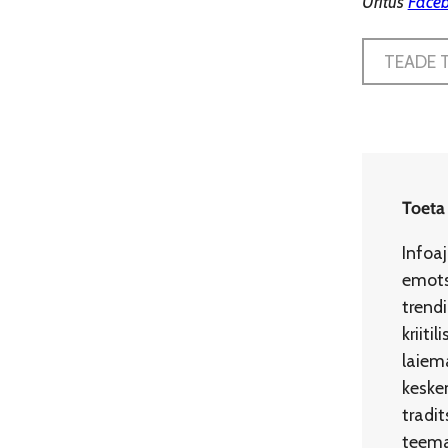
Üritus
Faceb
TEADE 
Toeta
Infoa
emots
trend
kriit
laiema
kesken
tradi
teemad