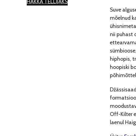
HAKKA TELLIJAKS
Suve algus
mõelnud k
ühisnimetaj
nii puhast d
ettearvama
sümbioose, 
hiphopis, t
hoopiski b
põhimõtteli
Džässisaad
formatsioon
moodustava
Off-Kilter 
laenul Haig