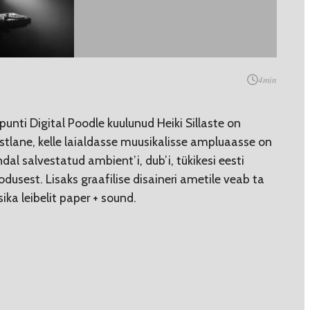
4
min
punti Digital Poodle kuulunud Heiki Sillaste on
estlane, kelle laialdasse muusikalisse ampluaasse on
dal salvestatud ambient’i, dub’i, tükikesi eesti
dusest. Lisaks graafilise disaineri ametile veab ta
ika leibelit paper + sound.