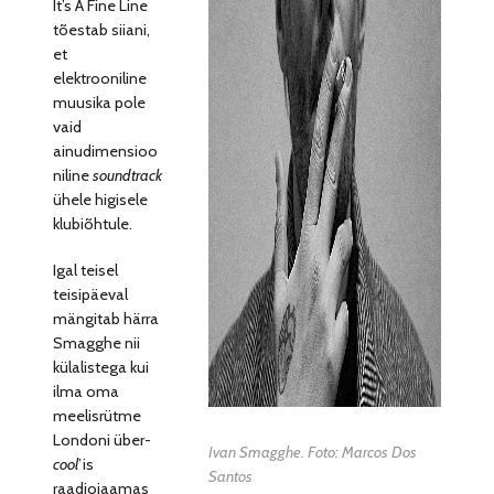
It’s A Fine Line
tõestab siiani,
et
elektrooniline
muusika pole
vaid
ainudimensioo
niline
soundtrack
ühele higisele
klubiõhtule.
Igal teisel
teisipäeval
mängitab härra
Smagghe nii
külalistega kui
ilma oma
meelisrütme
Londoni über-
Ivan Smagghe. Foto: Marcos Dos
cool
’is
Santos
raadiojaamas