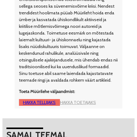
sellega seoses ka süvenemisvõime kriisi. Nendest
trendidest hoolimata püüab Müürileht hoida enda
ümber ja kasvatada ühiskondlikult aktiivseid ja
kriitilise mõtlemisvõimega noori autoreid ja
lugejaskonda. Toimetuse eesmärk on mõtestada
laiemalt kultuuri- ja ühiskonnaelu ning kajastada
lisaks nüüdiskultuuris toimuvat. Väljaanne on
keskendunud rahulikule, analüüsivale ning
otsingulisele ajakirjandusele, mis ühendab endas nii
traditsioonilised kui ka uuenduslikud formaadid.
Sinu toetuse abil saame laiendada kajastatavate
teemade ringi ja avaldada rohkem väärt artikleid.
Toeta Müürilehe väljaandmist:
HAKKA TELLIJAKS
HAKKA TOETAJAKS
SAMAL TEEMAL