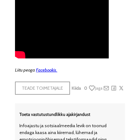
Liitu peoga
Facebookis.
TEADE TOIMETAJALE
Kiida
0
Jaga
Share by e-mail
Share on Face
Share on X
Toeta vastutustundlikku ajakirjandust
Infoajastu ja sotsiaalmeedia levik on toonud
endaga kaasa aina kiiremad, lühemad ja
emotsioonipõhisemad tekstiformaadid ning