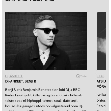
DJ-ANKEET
2
min
PIDU
DJ-ANKEET: BENJI B
ATS LUI
PÕRAND
Benji B ehk Benjamin Benstead on briti DJ ja BBC
Sel laupä
Radio 1 saatejuht, kelle mängitav muusika hõlmab
õhtuse v
teiste seas nii hiphoppi, teknot, souli, dubstep’i,
Peo nina 
house’i kui garage’i. Mees on valgustanud oma DJ-