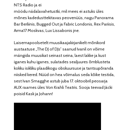
NTS Radio ja ei
möödu nädalavahetustki, mil mees ei astuks üles
mõnes kadedusttekitavas peovenüüs, nagu Panorama
Bar Berliinis, Bugged Out ja Fabric Londonis, Rex Pariisis,
Arma17 Moskvas, Lux Lissabonis jne.
Laisemapoolsetelt muusikaajakirjanikelt mõnikord
austaatuse „The DJ of DJs” saanud Ivanil on võime
mängida muusikat seinast seina, laest lakke ja kust
iganes kuhu iganes, sulatades sealjuures õmblusteta
kokku isikliku plaadikogu obskuursuse ja tantsupõranda
niisked kered. Nüüd on hea võimalus seda kõike testida,
sest Ivan Smagghe astub juba 17. oktoobril peosarja
AUX raames üles Von Krahli Teatris. Sooja teevad Jäcki
poisid Kask ja Johann!