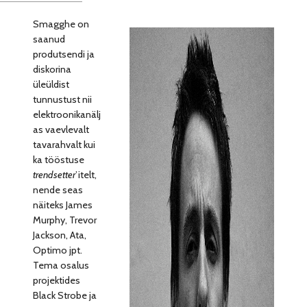
Smagghe on
saanud
produtsendi ja
diskorina
üleüldist
tunnustust nii
elektroonikanälj
as vaevlevalt
tavarahvalt kui
ka tööstuse
trendsetter
’itelt,
nende seas
näiteks James
Murphy, Trevor
Jackson, Ata,
Optimo jpt.
Tema osalus
projektides
Black Strobe ja