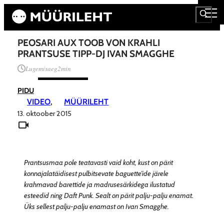
PEOSARI AUX TOOB VON KRAHLI
PRANTSUSE TIPP-DJ IVAN SMAGGHE
Lugemisaeg
2
min
PIDU
VIDEO
, 
MÜÜRILEHT
13. oktoober 2015
Prantsusmaa pole teatavasti vaid koht, kust on pärit
konnajalatäidisest pulbitsevate baguette’ide järele
krahmavad barettide ja madrusesärkidega ilustatud
esteedid ning Daft Punk. Sealt on pärit palju-palju enamat.
Üks sellest palju-palju enamast on Ivan Smagghe.