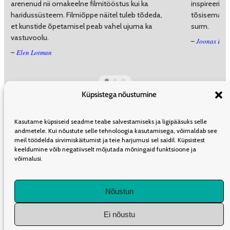
arenenud nii omakeelne filmitööstus kui ka
inspireerivad
haridussüsteem. Filmiõppe näitel tuleb tõdeda,
tõsisemaist
et kunstide õpetamisel peab vahel ujuma ka
surm.
vastuvoolu.
Joonas Kiik
–
Elen Lotman
–
Küpsistega nõustumine
ÜLDINFO
TOIMETUS
KAASAUTORLUSEST
REKLAAM
LEVI
Kasutame küpsiseid seadme teabe salvestamiseks ja ligipääsuks selle
TELLIMINE
KASUTUSTINGIMUSED
andmetele. Kui nõustute selle tehnoloogia kasutamisega, võimaldab see
meil töödelda sirvimiskäitumist ja teie harjumusi sel saidil. Küpsistest
keeldumine võib negatiivselt mõjutada mõningaid funktsioone ja
võimalusi.
LIITU UUDISKIRJAGA
Nõustun
Iganädalane kokkuvõte olulisematest artiklitest Müürilehes.
Ei nõustu
1K
DIGITAL