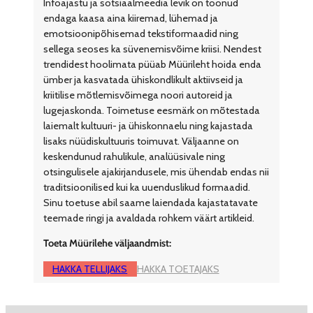
Infoajastu ja sotsiaalmeedia levik on toonud
endaga kaasa aina kiiremad, lühemad ja
emotsioonipõhisemad tekstiformaadid ning
sellega seoses ka süvenemisvõime kriisi. Nendest
trendidest hoolimata püüab Müürileht hoida enda
ümber ja kasvatada ühiskondlikult aktiivseid ja
kriitilise mõtlemisvõimega noori autoreid ja
lugejaskonda. Toimetuse eesmärk on mõtestada
laiemalt kultuuri- ja ühiskonnaelu ning kajastada
lisaks nüüdiskultuuris toimuvat. Väljaanne on
keskendunud rahulikule, analüüsivale ning
otsingulisele ajakirjandusele, mis ühendab endas nii
traditsioonilised kui ka uuenduslikud formaadid.
Sinu toetuse abil saame laiendada kajastatavate
teemade ringi ja avaldada rohkem väärt artikleid.
Toeta Müürilehe väljaandmist:
HAKKA TELLIJAKS
HAKKA TOETAJAKS