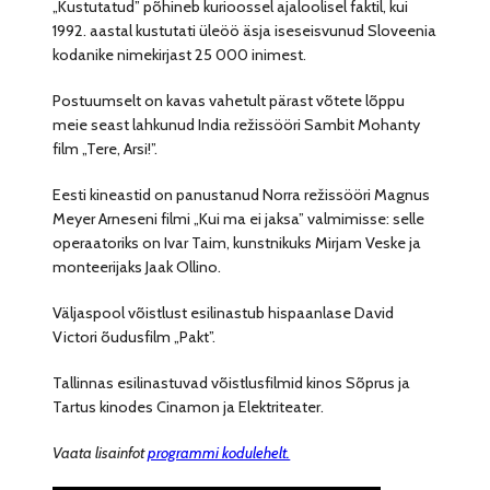
„Kustutatud” põhineb kurioossel ajaloolisel faktil, kui
1992. aastal kustutati üleöö äsja iseseisvunud Sloveenia
kodanike nimekirjast 25 000 inimest.
Postuumselt on kavas vahetult pärast võtete lõppu
meie seast lahkunud India režissööri Sambit Mohanty
film „Tere, Arsi!”.
Eesti kineastid on panustanud Norra režissööri Magnus
Meyer Arneseni filmi „Kui ma ei jaksa” valmimisse: selle
operaatoriks on Ivar Taim, kunstnikuks Mirjam Veske ja
monteerijaks Jaak Ollino.
Väljaspool võistlust esilinastub hispaanlase David
Victori õudusfilm „Pakt”.
Tallinnas esilinastuvad võistlusfilmid kinos Sõprus ja
Tartus kinodes Cinamon ja Elektriteater.
Vaata lisainfot
programmi kodulehelt.