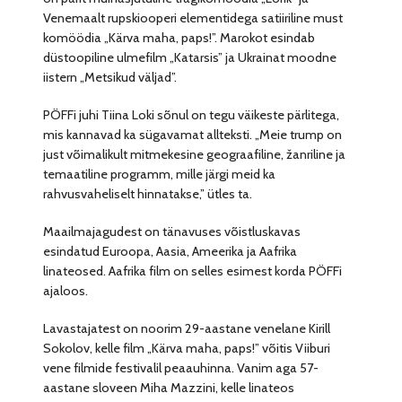
Venemaalt rupskiooperi elementidega satiiriline must
komöödia „Kärva maha, paps!”. Marokot esindab
düstoopiline ulmefilm „Katarsis” ja Ukrainat moodne
iistern „Metsikud väljad”.
PÖFFi juhi Tiina Loki sõnul on tegu väikeste pärlitega,
mis kannavad ka sügavamat allteksti. „Meie trump on
just võimalikult mitmekesine geograafiline, žanriline ja
temaatiline programm, mille järgi meid ka
rahvusvaheliselt hinnatakse,” ütles ta.
Maailmajagudest on tänavuses võistluskavas
esindatud Euroopa, Aasia, Ameerika ja Aafrika
linateosed. Aafrika film on selles esimest korda PÖFFi
ajaloos.
Lavastajatest on noorim 29-aastane venelane Kirill
Sokolov, kelle film „Kärva maha, paps!” võitis Viiburi
vene filmide festivalil peaauhinna. Vanim aga 57-
aastane sloveen Miha Mazzini, kelle linateos