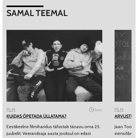
SAMAL TEEMAL
FILM
9
min
FILM
KUIDAS ÕPETADA ÜLLATAMA?
ARVUSTUS: 
Eestikeelne filmiharidus tähistab tänavu oma 25.
Jaan Tootse
juubelit. Veerandsaja aasta jooksul on edasi
inimsõbralik