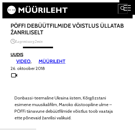
PÖFFI DEBÜÜTFILMIDE VÕISTLUS ÜLLATAB
ŽANRILISELT
Lugemisaeg
2
min
UUDIS
VIDEO
, 
MÜÜRILEHT
26. oktoober 2018
Donbassi-teemaline Ukraina iistern, Kõrgõzstani
esimene muusikalifilm, Maroko düstoopiline ulme –
PÖFFi tänavune debüütfilmide võistlus toob vaataja
ette põnevaid žanrilisi valikuid.