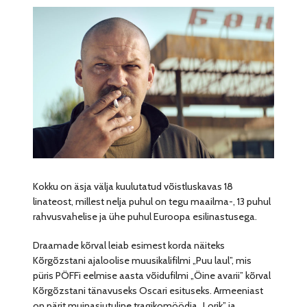
Kokku on äsja välja kuulutatud võistluskavas 18
linateost, millest nelja puhul on tegu maailma-, 13 puhul
rahvusvahelise ja ühe puhul Euroopa esilinastusega.
Draamade kõrval leiab esimest korda näiteks
Kõrgõzstani ajaloolise muusikalifilmi „Puu laul”, mis
püris PÖFFi eelmise aasta võidufilmi „Öine avarii” kõrval
Kõrgõzstani tänavuseks Oscari esituseks. Armeeniast
on pärit muinasjutuline tragikomöödia „Lorik” ja