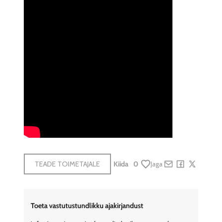
TEADE TOIMETAJALE
Kiida
0
Jaga
Share by e-mail
Share on Face
Share on X
Toeta vastutustundlikku ajakirjandust