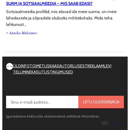
SURM JA SOTSIAALMEEDIA – MIS SAAB EDASI?
Sotsiaalmeedia profiilid, mis elavad üle meie surma, on meie
lähedastele ja sõpradele oluliseks mõttekohaks. Mida teha
lahkunust…
Annika Maksimov
–
ÜLDINFO
TOIMETUS
KAASAUTORLUSEST
REKLAAM
LEVI
TELLIMINE
KASUTUSTINGIMUSED
LIITU UUDISKIRJAGA
Iganädalane kokkuvõte olulisematest artiklitest Müürilehes.
1K
DIGITAL