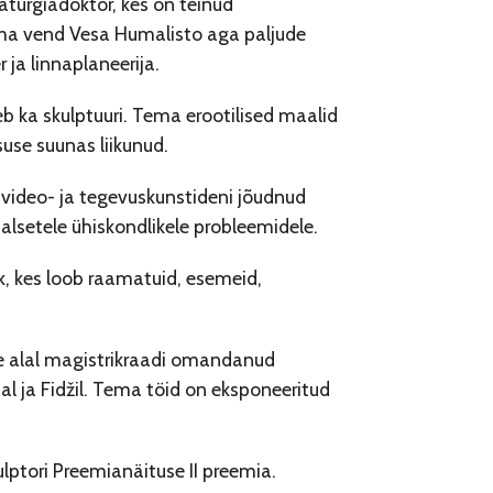
turgiadoktor, kes on teinud
ema vend Vesa Humalisto aga paljude
 ja linnaplaneerija.
leb ka skulptuuri. Tema erootilised maalid
suse suunas liikunud.
d video- ja tegevuskunstideni jõudnud
lsetele ühiskondlikele probleemidele.
k, kes loob raamatuid, esemeid,
ide alal magistrikraadi omandanud
l ja Fidžil. Tema töid on eksponeeritud
ulptori Preemianäituse II preemia.