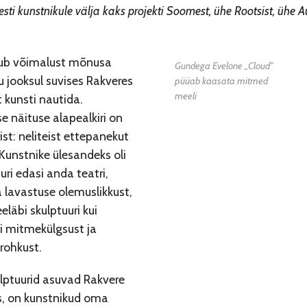
sti kunstnikule välja kaks projekti Soomest, ühe Rootsist, ühe Au
ub võimalust mõnusa
Gundega Evelone „Cloud”
u jooksul suvises Rakveres
püüab kaasata mitmed
meeli
 kunsti nautida.
e näituse alapealkiri on
rist: neliteist ettepanekut
 Kunstnike ülesandeks oli
uri edasi anda teatri,
 lavastuse olemuslikkust,
eläbi skulptuuri kui
i mitmekülgsust ja
rohkust.
ulptuurid asuvad Rakvere
s, on kunstnikud oma