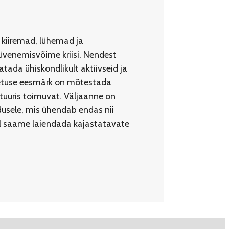
 kiiremad, lühemad ja
üvenemisvõime kriisi. Nendest
ada ühiskondlikult aktiivseid ja
imetuse eesmärk on mõtestada
ltuuris toimuvat. Väljaanne on
ndusele, mis ühendab endas nii
bil saame laiendada kajastatavate