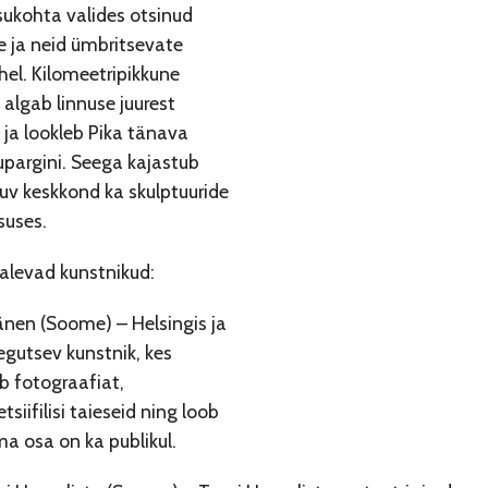
sukohta valides otsinud
e ja neid ümbritsevate
el. Kilomeetripikkune
 algab linnuse juurest
 ja lookleb Pika tänava
upargini. Seega kajastub
uv keskkond ka skulptuuride
uses.
salevad kunstnikud:
änen (Soome) – Helsingis ja
egutsev kunstnik, kes
b fotograafiat,
siifilisi taieseid ning loob
ma osa on ka publikul.