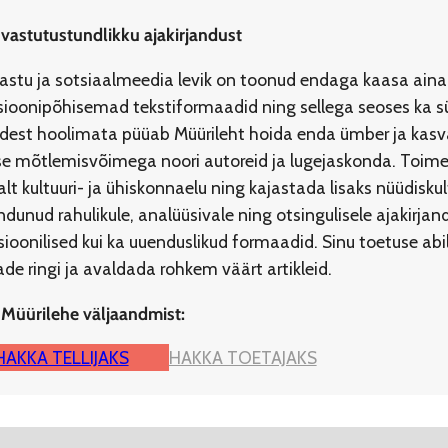
 vastutustundlikku ajakirjandust
jastu ja sotsiaalmeedia levik on toonud endaga kaasa aina
ioonipõhisemad tekstiformaadid ning sellega seoses ka s
idest hoolimata püüab Müürileht hoida enda ümber ja kasvat
ilise mõtlemisvõimega noori autoreid ja lugejaskonda. To
lt kultuuri- ja ühiskonnaelu ning kajastada lisaks nüüdisku
dunud rahulikule, analüüsivale ning otsingulisele ajakirja
tsioonilised kui ka uuenduslikud formaadid. Sinu toetuse a
e ringi ja avaldada rohkem väärt artikleid.
 Müürilehe väljaandmist:
HAKKA TELLIJAKS
HAKKA TOETAJAKS