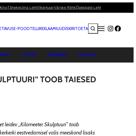
Kino
Täheke
Uma Leht
Vikerkaar
Värske Rõhk
Õpetajate Leht
Instagra
Faceb
SETAVUS
E-POOD
TELLI
REKLAAMI
UUDISKIRI
TOETA
VARIA
GALERII
UUDISED
AJALEHED
LPTUURI” TOOB TAIESED
set leidev „Kilomeeter Skulptuuri” toob
kerkerki eestvedamisel valis meeskond lisaks