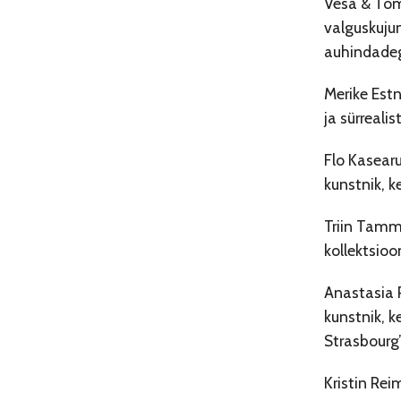
Vesa & Tom
valguskuju
auhindadega
Merike Estn
ja sürreali
Flo Kasearu
kunstnik, k
Triin Tamm
kollektsioo
Anastasia P
kunstnik, 
Strasbourg’i
Kristin Rei