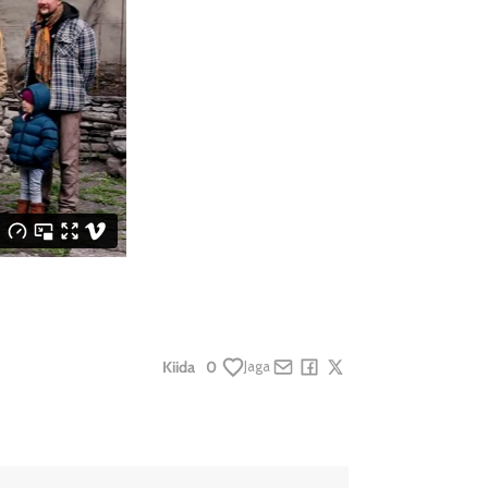
Kiida
0
Jaga
Share by e-mail
Share on Facebook
Share on X