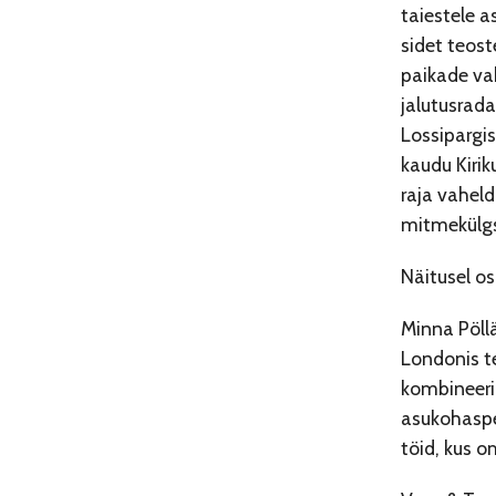
taiestele a
sidet teost
paikade vah
jalutusrada
Lossipargis
kaudu Kirik
raja vaheld
mitmekülgs
Näitusel o
Minna Pöll
Londonis t
kombineeri
asukohaspet
töid, kus o