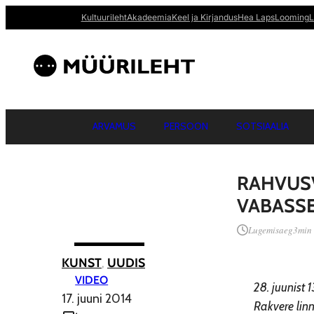
Kultuurileht
Akadeemia
Keel ja Kirjandus
Hea Laps
Looming
L
ARVAMUS
PERSOON
SOTSIAALIA
RAHVUSV
VABASS
Lugemisaeg
3
min
KUNST
, 
UUDIS
VIDEO
28. juunist 
17. juuni 2014
Rakvere lin