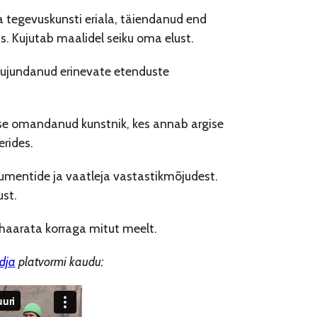
a tegevuskunsti eriala, täiendanud end
 Kujutab maalidel seiku oma elust.
 Kujundanud erinevate etenduste
use omandanud kunstnik, kes annab argise
erides.
trumentide ja vaatleja vastastikmõjudest.
ust.
d haarata korraga mitut meelt.
dja
platvormi kaudu: