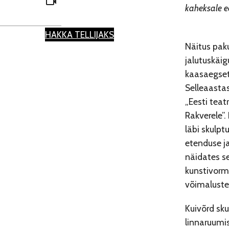
kaheksale ee
HAKKA TELLIJAKS
Näitus pak
jalutuskäig
kaasaegset
Selleaastas
„Eesti teat
Rakverele”.
läbi skulptu
etenduse ja
näidates se
kunstivorm
võimaluste
Kuivõrd sk
linnaruumi