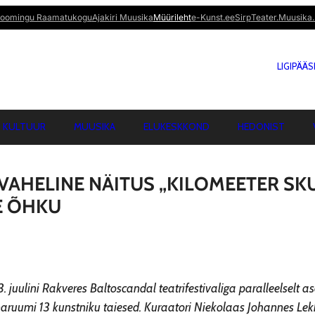
oomingu Raamatukogu
Ajakiri Muusika
Müürileht
e-Kunst.ee
Sirp
Teater.Muusika.
LIGIPÄÄ
KULTUUR
MUUSIKA
ELUKESKKOND
HEDONIST
AHELINE NÄITUS „KILOMEETER SKU
E ÕHKU
13. juulini Rakveres Baltoscandal teatrifestivaliga paralleelselt a
naruumi 13 kunstniku taiesed. Kuraatori Niekolaas Johannes Lek