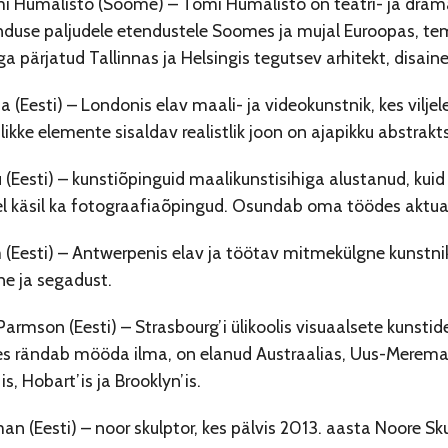
i Humalisto (Soome) – Tomi Humalisto on teatri- ja drama
nduse paljudele etendustele Soomes ja mujal Euroopas, t
 pärjatud Tallinnas ja Helsingis tegutsev arhitekt, disainer
a (Eesti) – Londonis elav maali- ja videokunstnik, kes vilje
stlikke elemente sisaldav realistlik joon on ajapikku abstrakt
 (Eesti) – kunstiõpinguid maalikunstisihiga alustanud, kui
el käsil ka fotograafiaõpingud. Osundab oma töödes aktuaa
 (Eesti) – Antwerpenis elav ja töötav mitmekülgne kunstni
ne ja segadust.
armson (Eesti) – Strasbourg’i ülikoolis visuaalsete kunst
kes rändab mööda ilma, on elanud Austraalias, Uus-Meremaa
s, Hobart’is ja Brooklyn’is.
man (Eesti) – noor skulptor, kes pälvis 2013. aasta Noore Sk