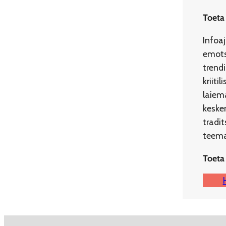
Toeta
Infoa
emots
trend
kriit
laiema
kesken
tradi
teemad
Toeta