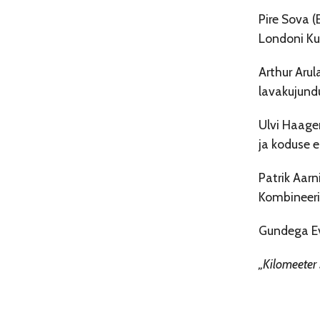
Pire Sova (
Londoni Ku
Arthur Aru
lavakujundu
Ulvi Haage
ja koduse e
Patrik Aarn
Kombineerib
Gundega Eve
„Kilomeeter