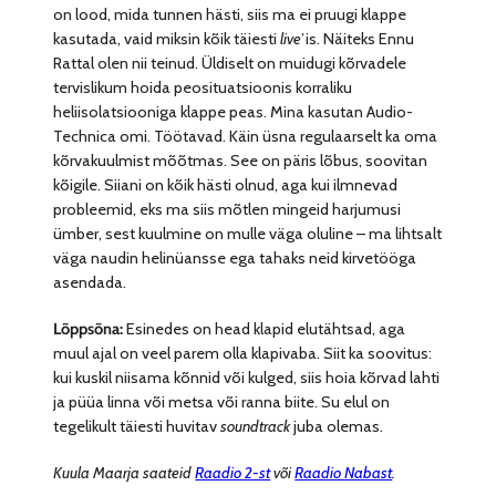
on lood, mida tunnen hästi, siis ma ei pruugi klappe
kasutada, vaid miksin kõik täiesti
live
’is. Näiteks Ennu
Rattal olen nii teinud. Üldiselt on muidugi kõrvadele
tervislikum hoida peosituatsioonis korraliku
heliisolatsiooniga klappe peas. Mina kasutan Audio-
Technica omi. Töötavad. Käin üsna regulaarselt ka oma
kõrvakuulmist mõõtmas. See on päris lõbus, soovitan
kõigile. Siiani on kõik hästi olnud, aga kui ilmnevad
probleemid, eks ma siis mõtlen mingeid harjumusi
ümber, sest kuulmine on mulle väga oluline – ma lihtsalt
väga naudin helinüansse ega tahaks neid kirvetööga
asendada.
Lõppsõna:
Esinedes on head klapid elutähtsad, aga
muul ajal on veel parem olla klapivaba. Siit ka soovitus:
kui kuskil niisama kõnnid või kulged, siis hoia kõrvad lahti
ja püüa linna või metsa või ranna biite. Su elul on
tegelikult täiesti huvitav
soundtrack
juba olemas.
Kuula Maarja saateid
Raadio 2-st
või
Raadio Nabast
.