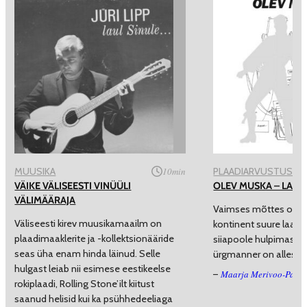
MUUSIKA
10
min
PLAADIARVUSTUSED
VÄIKE VÄLISEESTI VINÜÜLI
OLEV MUSKA – LAUL
VÄLIMÄÄRAJA
Vaimses mõttes on Vä
Väliseesti kirev muusikamaailm on
kontinent suure laam
plaadimaaklerite ja -kollektsionääride
siiapoole hulpimas ja
seas üha enam hinda läinud. Selle
ürgmanner on alles 
hulgast leiab nii esimese eestikeelse
Maarja Merivoo-Parro
–
rokiplaadi, Rolling Stone’ilt kiitust
saanud helisid kui ka psühhedeeliaga