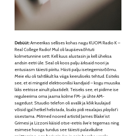
Debüüt:
Ameerikas sellises kohas nagu KUOM Radio K –
Real College Radio! Mul oli laupäevaõhtuti
kolmetunnine sett. Kell kuus alustasin ja kell üheksa
andsin eetri üle. Seal oli koos palju ärksaid noori ja
entusiasm täiesti piiritu. Hästi palju isetegemisrõõmu.
Meie elu oli tahtlikult ka väga keeruliseks tehtud. Esiteks
see, et ei mingeid elektroonilisi kandjaid – kogu muusika
läks eetrisse ainult plaatidelt. Teiseks see, et pidime ise
reguleerima oma jaama kolme FM- ja ühte AM-
sagedust. Stuudio telefon oli avalik ja kõik kuulajad
võisid igal hetkel helistada, lisaks pidi reaalajas
playlist
’i
sisestama. Mitmed noored artistid James Blake’ist
Grimesi ja Lizzoni käisid otse-eetris
live
’e tegemas ning
esimese hooga tundus see täiesti palavikuline