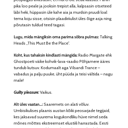
pika loo peale ja jooksin trepist alla, kalpsasin otseteed
läbi heki, hüppasin üle kahe aia ja murdsin pruudi loal
tema koju sisse, otsisin plaadiriiulist üles õige asja ning
põrutasin tuldud teed tagasi.
Lugu, mida mängiksin oma parima sõbra pulmas:
Talking
Heads „This Must Be the Place”.
Koht, kus tahaksin kindlasti mängida:
Radio Margate ehk
Ghostpoeti väike kohvik-lava-raadio Põhjamere ääres
tundub kutsuv. Kodumaalt aga Vilsandi Trance –
vabadus ja palju puuke, üht püüda ja teisi vältida – nagu
male!
Guilty pleasure:
Vaikus.
Alt üles vaatan…:
Saaremets on alati võluv.
Umbisikulises plaanis austan kõiki peosarjade tegijaid,
kes jaksavad suurema kogukondliku hüve nimel seda
mõnes mõttes ekstreemset elustiili harrastada. Eesti