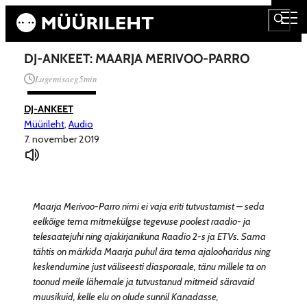
DJ-ANKEET: MAARJA MERIVOO-PARRO
Lugemisaeg
5
min
DJ-ANKEET
Müürileht
,
Audio
7. november 2019
Maarja Merivoo-Parro nimi ei vaja eriti tutvustamist – seda
eelkõige tema mitmekülgse tegevuse poolest raadio- ja
telesaatejuhi ning ajakirjanikuna Raadio 2-s ja ETVs. Sama
tähtis on märkida Maarja puhul ära tema ajalooharidus ning
keskendumine just väliseesti diasporaale, tänu millele ta on
toonud meile lähemale ja tutvustanud mitmeid säravaid
muusikuid, kelle elu on olude sunnil Kanadasse,