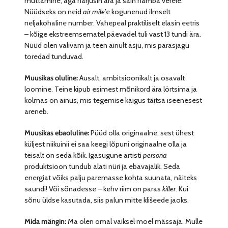
müttamine, aga harjusin ära ja sain hamba verele.
Nüüdseks on neid
air mile
’e kogunenud ilmselt
neljakohaline number. Vahepeal praktiliselt elasin eetris
– kõige ekstreemsematel päevadel tuli vast 13 tundi ära.
Nüüd olen valivam ja teen ainult asju, mis parasjagu
toredad tunduvad.
Muusikas oluline:
Ausalt, ambitsioonikalt ja osavalt
loomine. Teine kipub esimest mõnikord ära lörtsima ja
kolmas on ainus, mis tegemise käigus täitsa iseenesest
areneb.
Muusikas ebaoluline:
Püüd olla originaalne, sest ühest
küljest niikuinii ei saa keegi lõpuni originaalne olla ja
teisalt on seda kõik. Igasugune artisti
persona
produktsioon tundub alati nüri ja ebavajalik. Seda
energiat võiks palju paremasse kohta suunata, näiteks
saundi! Või sõnadesse – kehv riim on paras
killer
. Kui
sõnu üldse kasutada, siis palun mitte klišeede jaoks.
Mida mängin:
Ma olen omal vaiksel moel mässaja. Mulle