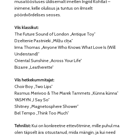
musatööstuses üldisemalt imetlen Ingrid Kohtlat –
inimene, kelle olulisus ja tuntus on ilmselt
pöördvõrdelises seoses.
Viis klassikut:
The Future Sound of London „Antique Toy”
Dzeltenie Pastnieki „Milžu cīņa”
Irma Thomas „Anyone Who Knows What Love Is (Will
Understand)”
Oriental Sunshine „Across Your Life”
Bizarre „Leatherette”
Viis hetkekummitajat:
Choir Boy „Two Lips”
Rasmus Merivoo & The Marek Tammets „Künna künna”
YASMYN „I Say So”
Shitney „Magnetosphere Shower”
Bel Tempo „Think Too Much”
Tehnilist:
Kui on konkreetne ettevõtmine, mille puhul ma
olen täpselt ära otsustanud, mida mängin, ja kui need