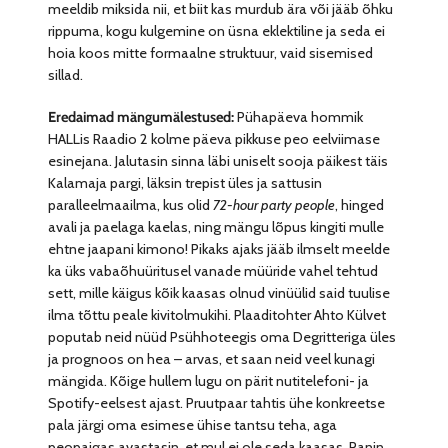
meeldib miksida nii, et biit kas murdub ära või jääb õhku
rippuma, kogu kulgemine on üsna eklektiline ja seda ei
hoia koos mitte formaalne struktuur, vaid sisemised
sillad.
Eredaimad mängumälestused:
Pühapäeva hommik
HALLis Raadio 2 kolme päeva pikkuse peo eelviimase
esinejana. Jalutasin sinna läbi uniselt sooja päikest täis
Kalamaja pargi, läksin trepist üles ja sattusin
paralleelmaailma, kus olid
72-hour party people
, hinged
avali ja paelaga kaelas, ning mängu lõpus kingiti mulle
ehtne jaapani kimono! Pikaks ajaks jääb ilmselt meelde
ka üks vabaõhuüritusel vanade müüride vahel tehtud
sett, mille käigus kõik kaasas olnud vinüülid said tuulise
ilma tõttu peale kivitolmukihi. Plaaditohter Ahto Külvet
poputab neid nüüd Psühhoteegis oma Degritteriga üles
ja prognoos on hea – arvas, et saan neid veel kunagi
mängida. Kõige hullem lugu on pärit nutitelefoni- ja
Spotify-eelsest ajast. Pruutpaar tahtis ühe konkreetse
pala järgi oma esimese ühise tantsu teha, aga
peopaigas avastasin, et mul ei ole seda kaasas. Panin