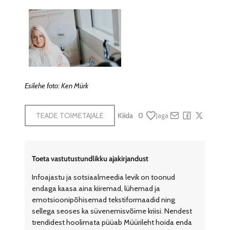
Esilehe foto: Ken Mürk
TEADE TOIMETAJALE
Kiida
0
Jaga
Share by e-mail
Share on Face
Share on X
Toeta vastutustundlikku ajakirjandust
Infoajastu ja sotsiaalmeedia levik on toonud
endaga kaasa aina kiiremad, lühemad ja
emotsioonipõhisemad tekstiformaadid ning
sellega seoses ka süvenemisvõime kriisi. Nendest
trendidest hoolimata püüab Müürileht hoida enda