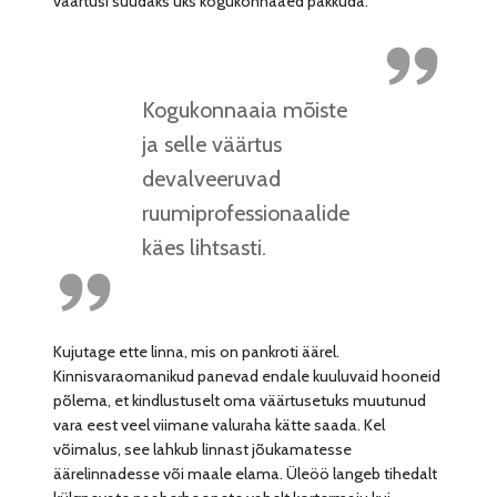
väärtusi suudaks üks kogukonnaaed pakkuda.
Kogukonnaaia mõiste
ja selle väärtus
devalveeruvad
ruumiprofessionaalide
käes lihtsasti.
Kujutage ette linna, mis on pankroti äärel.
Kinnisvaraomanikud panevad endale kuuluvaid hooneid
põlema, et kindlustuselt oma väärtusetuks muutunud
vara eest veel viimane valuraha kätte saada. Kel
võimalus, see lahkub linnast jõukamatesse
äärelinnadesse või maale elama. Üleöö langeb tihedalt