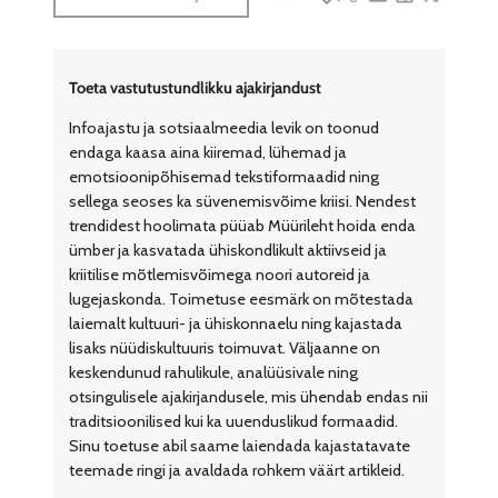
Share by e-mail
Share on Face
Share on X
Toeta vastutustundlikku ajakirjandust
Infoajastu ja sotsiaalmeedia levik on toonud
endaga kaasa aina kiiremad, lühemad ja
emotsioonipõhisemad tekstiformaadid ning
sellega seoses ka süvenemisvõime kriisi. Nendest
trendidest hoolimata püüab Müürileht hoida enda
ümber ja kasvatada ühiskondlikult aktiivseid ja
kriitilise mõtlemisvõimega noori autoreid ja
lugejaskonda. Toimetuse eesmärk on mõtestada
laiemalt kultuuri- ja ühiskonnaelu ning kajastada
lisaks nüüdiskultuuris toimuvat. Väljaanne on
keskendunud rahulikule, analüüsivale ning
otsingulisele ajakirjandusele, mis ühendab endas nii
traditsioonilised kui ka uuenduslikud formaadid.
Sinu toetuse abil saame laiendada kajastatavate
teemade ringi ja avaldada rohkem väärt artikleid.