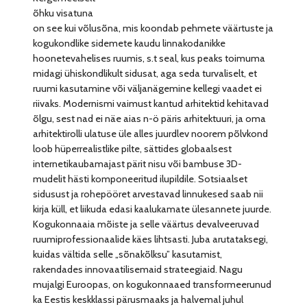
õhku visatuna
on see kui võlusõna, mis koondab pehmete väärtuste ja
kogukondlike sidemete kaudu linnakodanikke
hoonetevahelises ruumis, s.t seal, kus peaks toimuma
midagi ühiskondlikult sidusat, aga seda turvaliselt, et
ruumi kasutamine või väljanägemine kellegi vaadet ei
riivaks. Modernismi vaimust kantud arhitektid kehitavad
õlgu, sest nad ei näe aias n-ö päris arhitektuuri, ja oma
arhitektirolli ulatuse üle alles juurdlev noorem põlvkond
loob hüperrealistlike pilte, sättides globaalsest
internetikaubamajast pärit nisu või bambuse 3D-
mudelit hästi komponeeritud ilupildile. Sotsiaalset
sidusust ja rohepööret arvestavad linnukesed saab nii
kirja küll, et liikuda edasi kaalukamate ülesannete juurde.
Kogukonnaaia mõiste ja selle väärtus devalveeruvad
ruumiprofessionaalide käes lihtsasti. Juba arutataksegi,
kuidas vältida selle „sõnakõlksu” kasutamist,
rakendades innovaatilisemaid strateegiaid. Nagu
mujalgi Euroopas, on kogukonnaaed transformeerunud
ka Eestis keskklassi pärusmaaks ja halvemal juhul