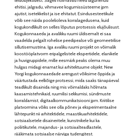
leidobjektidest. Sageli hõlmavad need lagunenud
ehitisi, jalgradu, vihmavee kogumissüsteeme jpm
ajutist, isetekkelist ja ise ehitatut. Esindusesteetikule
võib see näida poolelioleva korralagedusena, kuid
kogukondlikult on selles lõputus protsessis elujõulisust.
Kogukonnaaeda ja avalikku ruumi üldisemalt ei saa
vaadelda pelgalt rohelise peedipealse või geomeetrilise
sillutisemustrina. Iga avaliku ruumi projekt on võimalik
koostööplatvorm eripalgelistele ekspertidele, elanikele
ja huvigruppidele, mille eesmärk peaks olema muu
hulgas midagi enamat kui arhitektuurne objekt. New
Yorgi kogukonnaaedade arengust võiksime õppida ja
väärtustada eelkõige protsessi, mida saaks tänapäeval
teadlikult disainida ning mis võimaldaks hõlmata
kaasamistehnikaid, ruumilisi sekkumisi, sündmuste
korraldamist, digitaalkommunikatsiooni jpm. Kriitilise
platvormina võiks see olla põnev ja eksperimentaalne
lähtepunkt nii arhitektidele, maastikuarhitektidele,
sotsiaalsetele disaineritele, kunstnikele kui ka
poliitikutele, majandus- ja sotsiaalteadlastele,
rääkimata sotsiaalse närviga tudengitest.