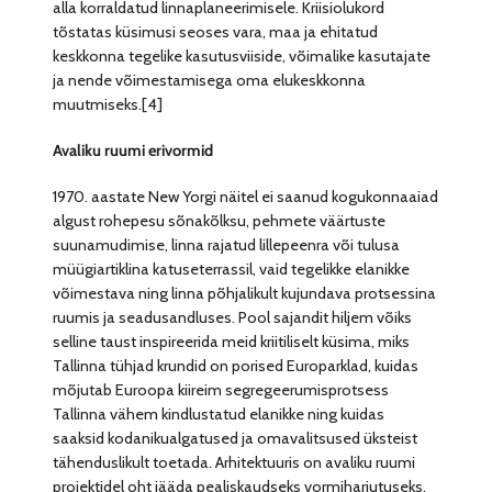
alla korraldatud linnaplaneerimisele. Kriisiolukord
tõstatas küsimusi seoses vara, maa ja ehitatud
keskkonna tegelike kasutusviiside, võimalike kasutajate
ja nende võimestamisega oma elukeskkonna
muutmiseks.[4]
Avaliku ruumi erivormid
1970. aastate New Yorgi näitel ei saanud kogukonnaaiad
algust rohepesu sõnakõlksu, pehmete väärtuste
suunamudimise, linna rajatud lillepeenra või tulusa
müügiartiklina katuseterrassil, vaid tegelikke elanikke
võimestava ning linna põhjalikult kujundava protsessina
ruumis ja seadusandluses. Pool sajandit hiljem võiks
selline taust inspireerida meid kriitiliselt küsima, miks
Tallinna tühjad krundid on porised Europarklad, kuidas
mõjutab Euroopa kiireim segregeerumisprotsess
Tallinna vähem kindlustatud elanikke ning kuidas
saaksid kodanikualgatused ja omavalitsused üksteist
tähenduslikult toetada. Arhitektuuris on avaliku ruumi
projektidel oht jääda pealiskaudseks vormiharjutuseks,