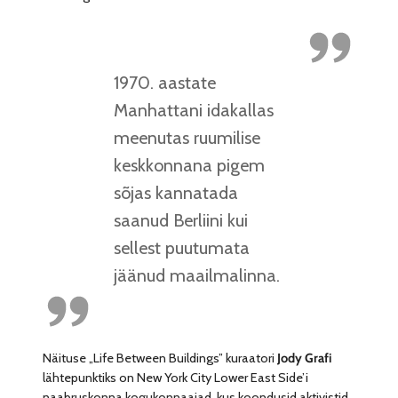
1970. aastate
Manhattani idakallas
meenutas ruumilise
keskkonnana pigem
sõjas kannatada
saanud Berliini kui
sellest puutumata
jäänud maailmalinna.
Näituse „Life Between Buildings” kuraatori
Jody Grafi
lähtepunktiks on New York City Lower East Side’i
naabruskonna kogukonnaaiad, kus koondusid aktivistid,