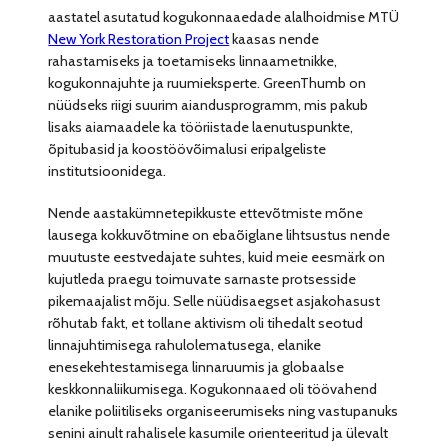
aastatel asutatud kogukonnaaedade alalhoidmise MTÜ
New York Restoration Project
kaasas nende
rahastamiseks ja toetamiseks linnaametnikke,
kogukonnajuhte ja ruumieksperte. GreenThumb on
nüüdseks riigi suurim aiandusprogramm, mis pakub
lisaks aiamaadele ka tööriistade laenutuspunkte,
õpitubasid ja koostöövõimalusi eripalgeliste
institutsioonidega.
Nende aastakümnetepikkuste ettevõtmiste mõne
lausega kokkuvõtmine on ebaõiglane lihtsustus nende
muutuste eestvedajate suhtes, kuid meie eesmärk on
kujutleda praegu toimuvate sarnaste protsesside
pikemaajalist mõju. Selle nüüdisaegset asjakohasust
rõhutab fakt, et tollane aktivism oli tihedalt seotud
linnajuhtimisega rahulolematusega, elanike
enesekehtestamisega linnaruumis ja globaalse
keskkonnaliikumisega. Kogukonnaaed oli töövahend
elanike poliitiliseks organiseerumiseks ning vastupanuks
senini ainult rahalisele kasumile orienteeritud ja ülevalt