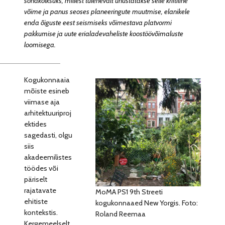
sõnakõlksuks, millest tulenevalt unustatakse selle kriitiline
võime ja panus seoses planeeringute muutmise, elanikele
enda õiguste eest seismiseks võimestava platvormi
pakkumise ja uute erialadevaheliste koostöövõimaluste
loomisega.
Kogukonnaaia
mõiste esineb
viimase aja
arhitektuuriproj
ektides
sagedasti, olgu
siis
akadeemilistes
töödes või
päriselt
rajatavate
MoMA PS1 9th Streeti
ehitiste
kogukonnaaed New Yorgis. Foto:
kontekstis.
Roland Reemaa
Kergemeelselt