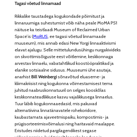
Tagasi võetud linnamaad
Rikkalike taustadega kogukondade põimitust ja
linnaruumiga suhestumist võib näha peale MoMA PS1
näituse ka teistlaadi Museum of Reclaimed Urban
Space’is (
MoRUS
, ee tagasi võetud linnamaade
muuseum), mis annab edasi New Yorgi linnaaktivismi
elavat ajalugu. Selle mittetulundusühingu nurgakivideks
on skvottimisõiguste eest võitlemine, keskkonnaga
arvestav linnaelu, vabatahtlikud koostööpraktikad ja
elanike sotsiaalne sidusus. Muuseumi ühe asutaja,
anarhist
Bill Weinbergi
sõnavõtud eluaseme- ja
kliimakriisist ning kogukonna võimestamisest tema
juhitud naabruskonnatuuril on selges kooskõlas
keskkonnateadlikkuse kasvu vajalikkusega linnaelus.
Tuur läbib kogukonnaaedasid, mis pakuvad
alternatiivina linnatänavatele rohekoridore,
kaubastamata ajaveetmispaiku, kompostimis- ja
prügisorteerimisvõimalusi ning haritavaid maalappe.
Eristudes niidetud pargilagendikest segase