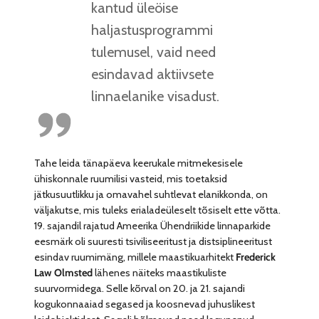
kantud üleöise
haljastusprogrammi
tulemusel, vaid need
esindavad aktiivsete
linnaelanike visadust.
Tahe leida tänapäeva keerukale mitmekesisele
ühiskonnale ruumilisi vasteid, mis toetaksid
jätkusuutlikku ja omavahel suhtlevat elanikkonda, on
väljakutse, mis tuleks erialadeüleselt tõsiselt ette võtta.
19. sajandil rajatud Ameerika Ühendriikide linnaparkide
eesmärk oli suuresti tsiviliseeritust ja distsiplineeritust
esindav ruumimäng, millele maastikuarhitekt
Frederick
Law Olmsted
lähenes näiteks maastikuliste
suurvormidega. Selle kõrval on 20. ja 21. sajandi
kogukonnaaiad segased ja koosnevad juhuslikest