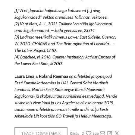
[1] Vt nt „lopsaka haljastusega katuseaed […] ning
kogukonnaaed” Vektori arenduses Tallinnas, vektor.ee.
[2] Vt nt Mets, A.-L. 2021. Tallinnal on nüüd igal linnaosal
oma kogukonnaaed. – kodu.geenius.ee, 23.04.
[3] Ladinaameerikalik nimetus Lower East Side’ile. Guerron,
W. 2020. CHARAS and The Reimagination of Loisaida. –
The Latinx Project, 13.10.
[4] Bagchee, N. 2018. Counter Institution: Activist Estates of
the Lower East Side, lk 200.
Laura Linsi
ja
Roland Reemaa
on arhitektid ja õppejõud
Eesti Kunstiakadeemias ja UAL Central Saint Martinsis
Londonis. Nad on Eesti Kaasaegse Kunsti Muuseumi
kogukonna- ja skulptuuriaia ruumilised eestvedajad. Nende
suvine reis New Yorki ja Los Angelesse oli osa nende 2019.
aasta noore arhitekti preemiast, mille andis välja Eesti
Arhitektide Liit koostöös GO Traveli ja Heldur Meeritsaga.
TEADE TOIMETAJALE
Kiida
2
Jaga