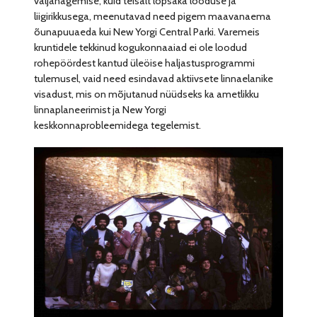
väljanägemise, kuid teisalt lopsaka looduse ja
liigirikkusega, meenutavad need pigem maavanaema
õunapuuaeda kui New Yorgi Central Parki. Varemeis
kruntidele tekkinud kogukonnaaiad ei ole loodud
rohepöördest kantud üleöise haljastusprogrammi
tulemusel, vaid need esindavad aktiivsete linnaelanike
visadust, mis on mõjutanud nüüdseks ka ametlikku
linnaplaneerimist ja New Yorgi
keskkonnaprobleemidega tegelemist.