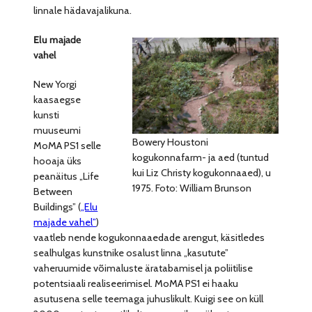
linnale hädavajalikuna.
Elu majade
vahel
New Yorgi
kaasaegse
kunsti
muuseumi
Bowery Houstoni
MoMA PS1 selle
kogukonnafarm- ja aed (tuntud
hooaja üks
kui Liz Christy kogukonnaaed), u
peanäitus „Life
1975. Foto: William Brunson
Between
Buildings” (
„Elu
majade vahel”
)
vaatleb nende kogukonnaaedade arengut, käsitledes
sealhulgas kunstnike osalust linna „kasutute”
vaheruumide võimaluste äratabamisel ja poliitilise
potentsiaali realiseerimisel. MoMA PS1 ei haaku
asutusena selle teemaga juhuslikult. Kuigi see on küll