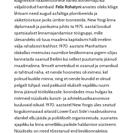
külgnevate naaberhoonete vahelt kortermaju kui
väljalöödud hambaid.
Felix Rohatyni
arvates oleks kõige
lihtsam need augud asfaltiga plombeerida ja
väiketööstuse jaoks ümber tsoneerida. New Yorgi linna
diplomaadi ja pankurina juhtis ta 1975. aastal loodud
spetsiaalset linnamajandamise töögruppi, mille
ülesandeks oli tuua maailma kapitalismi hälli imelinn
välja rahalisest krahhist. 1970. aastate Manhattani
idakallas meenutas ruumilise keskkonnana pigem sõjas
kannatada saanud Berliini kui sellest puutumata jäänud
maailmalinna. Ilmselt ametnikud ei osanud ja omanikud
ei tahtnud näha, et nende hoonetes oli inimesi, kel
polnud kuskile minna, ning et nende krundid ei olnud
pelgalt tühjad, vaid pakkusid eluliselt vajalikku ruumi
linna jäänud töölisklassile, koondades muu hulgas ka
mitmeid nüüdseks kunsti- ja arhitektuurikaanonisse
kuuluvaid isikuid. 1970. aastatel New Yorgis üles seatud
kogukonnaaiad aitasid Lower East Side’i naabruskonna
elanikel ellu jääda ja poliitiliselt organiseeruda, suunates
ajapikku ka linna ametlikku parkide haldamise süsteemi.
Nüüdseks on need tõestanud end keskkonnakriisis