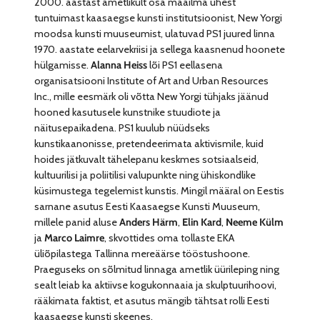
2000. aastast ametlikult osa maailma ühest
tuntuimast kaasaegse kunsti institutsioonist, New Yorgi
moodsa kunsti muuseumist, ulatuvad PS1 juured linna
1970. aastate eelarvekriisi ja sellega kaasnenud hoonete
hülgamisse.
Alanna Heiss
lõi PS1 eellasena
organisatsiooni Institute of Art and Urban Resources
Inc., mille eesmärk oli võtta New Yorgi tühjaks jäänud
hooned kasutusele kunstnike stuudiote ja
näitusepaikadena. PS1 kuulub nüüdseks
kunstikaanonisse, pretendeerimata aktivismile, kuid
hoides jätkuvalt tähelepanu keskmes sotsiaalseid,
kultuurilisi ja poliitilisi valupunkte ning ühiskondlike
küsimustega tegelemist kunstis. Mingil määral on Eestis
sarnane asutus Eesti Kaasaegse Kunsti Muuseum,
millele panid aluse
Anders Härm
,
Elin Kard
,
Neeme Külm
ja
Marco Laimre
, skvottides oma tollaste EKA
üliõpilastega Tallinna mereäärse tööstushoone.
Praeguseks on sõlmitud linnaga ametlik üürileping ning
sealt leiab ka aktiivse kogukonnaaia ja skulptuurihoovi,
rääkimata faktist, et asutus mängib tähtsat rolli Eesti
kaasaegse kunsti skeenes.