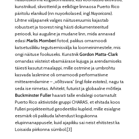
kunstnikud, skvotterid ja eelkõige linnaosa Puerto Rico
päritolu elanikud (nn nuyorkolased, ingl
Nuyoricans
).
Lihtne väljapanek valges näituseruumis kajastab
robustset ja toorest ning hästi dokumenteeritud
perioodi, kui auguline ja mudane linn, mida annavad
edasi
Marlis Momberi
fotod, pakkus omamoodi
katsetuslikku tegutsemisvälja ka loomeinimestele, mis
ongi näituse fookuseks. Kunstnik
Gordon Matta-Clark
omandas viisteist ebamäärase kujuga ja arendamiseks
täiesti kasutut maalappi, mille ostmine ja umbrohtu
kasvada laskmine oli omamoodi performatiivne
mittearendamine – „võltsvara” (ingl
fake estates
), nagu ta
seda ise nimetas. Arhitekt, futurist ja globaalne mõtleja
Buckminster Fuller
haarati talle endalegi ootamatult
Puerto Rico aktivistide gruppi CHARAS, et ehitada koos
Fulleri projekteeritud geodeetilisi kupleid, mille esialgne
eesmärk oli pakkuda lahendust kogukonna
elupinnanappusele, kuid ajapikku sai neist ehitistest ka
Loisaida piirkonna sümbol.[3]