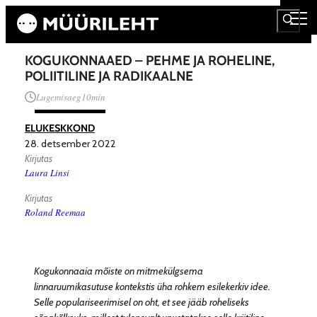
KOGUKONNAAED – PEHME JA ROHELINE,
POLIITILINE JA RADIKAALNE
Lugemisaeg
10
min
ELUKESKKOND
28. detsember 2022
Kirjutas
Laura Linsi
Kirjutas
Roland Reemaa
Kogukonnaaia mõiste on mitmekülgsema
linnaruumikasutuse kontekstis üha rohkem esilekerkiv idee.
Selle populariseerimisel on oht, et see jääb roheliseks