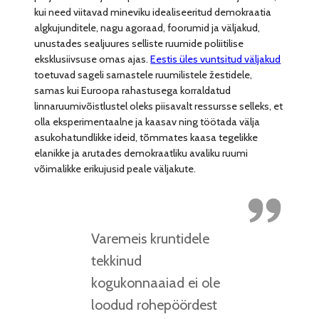
kui need viitavad mineviku idealiseeritud demokraatia
algkujunditele, nagu agoraad, foorumid ja väljakud,
unustades sealjuures selliste ruumide poliitilise
eksklusiivsuse omas ajas.
Eestis üles vuntsitud väljakud
toetuvad sageli sarnastele ruumilistele žestidele,
samas kui Euroopa rahastusega korraldatud
linnaruumivõistlustel oleks piisavalt ressursse selleks, et
olla eksperimentaalne ja kaasav ning töötada välja
asukohatundlikke ideid, tõmmates kaasa tegelikke
elanikke ja arutades demokraatliku avaliku ruumi
võimalikke erikujusid peale väljakute.
Varemeis kruntidele
tekkinud
kogukonnaaiad ei ole
loodud rohepöördest