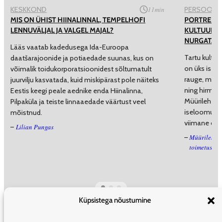
KESKKOND
11
min
PERSOON
MIS ON ÜHIST HIINALINNAL, TEMPELHOFI
PORTREED 
LENNUVÄLJAL JA VALGEL MAJAL?
KULTUURIS
NURGATAGU
Lääs vaatab kadedusega Ida-Euroopa
Tartu kultuu
daatšarajoonide ja potiaedade suunas, kus on
on üks isevä
võimalik toidukorporatsioonidest sõltumatult
rauge, meele
juurvilju kasvatada, kuid miskipärast pole näiteks
ning hirmu t
Eestis keegi peale aednike enda Hiinalinna,
Müürilehe t
Pilpaküla ja teiste linnaaedade väärtust veel
iseloomusta
mõistnud.
viimane dek
Lilian Pungas
–
Müürilehe ä
–
toimetus
Küpsistega nõustumine