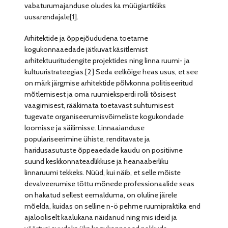
vabaturumajanduse oludes ka müügiartikliks
uusarendajale[1].
Arhitektide ja õppejõududena toetame
kogukonnaaedade jätkuvat käsitlemist
arhitektuuritudengite projektides ning linna ruumi- ja
kultuuristrateegias.[2] Seda eelkõige heas usus, et see
on märk järgmise arhitektide põlvkonna politiseeritud
mõtlemisest ja oma ruumieksperdi rolli tõsisest
vaagimisest, rääkimata toetavast suhtumisest
tugevate organiseerumisvõimeliste kogukondade
loomisse ja säilimisse. Linnaaianduse
populariseerimine ühiste, renditavate ja
haridusasutuste õppeaedade kaudu on positiivne
suund keskkonnateadlikkuse ja heanaaberliku
linnaruumi tekkeks. Nüüd, kui näib, et selle mõiste
devalveerumise tõttu mõnede professionaalide seas
on hakatud sellest eemalduma, on oluline järele
mõelda, kuidas on selline n-ö pehme ruumipraktika end
ajalooliselt kaalukana näidanud ning mis ideid ja