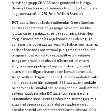
Aktivistide grupp CHARAS koos geodeetilise kupliga
Bowery Houstoni kogukonnaaias (tuntud kui Liz Christy
kogukonnaaed), u 1975. Foto: William Brunson
1973. aastal loodud kodanikuühendus Green Guerillas
koristas vabatahtlike abiga prügiseid krunte, muldas
istutuskaste ja paigaldas piirdeaedu, mis päädis New
Yorgi esimese ametliku kogukonnaaia üürilepinguga
summas üks dollar aastas. Ajapikku hakkas linn nägema
sellises koostöös potentsiaali ja algatas GreenThumbi
programmi, et korrastada vabatahtlike linnaelanike
toega oma valduses olevaid tühermaid, sõlmides
kogukonnagruppidega lühiajalisi üürilepinguid, kuid
jättes endale õiguse krunte soovi korral hoonestada.
Ajaga võitlesid kogukonnaaednikud enda aedadele välja
kümneaastased üürilepingud. 1995. aastal anti aedade
haldamine üle linnahaljastuse osakonnale, kindlustades
sellega nüüdseks juba 150 aiale tsoneerimise ühe
ruumitüübina linna laiemas rohealade strateegias, mis
aitas neil seega saavutada alalise staatuse, nii et
arendused neid vähemalt teoreetiliselt ei ohusta. 1990.