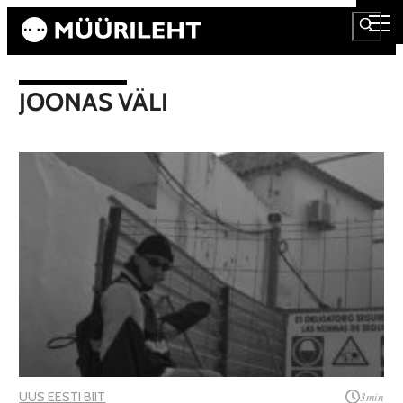
JOONAS VÄLI
UUS EESTI BIIT
3
min