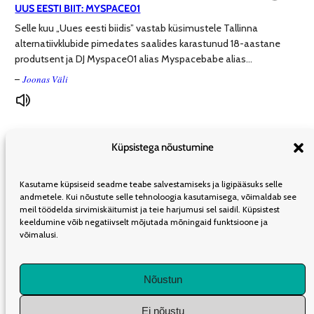
UUS EESTI BIIT: MYSPACE01
Selle kuu „Uues eesti biidis” vastab küsimustele Tallinna
alternatiivklubide pimedates saalides karastunud 18-aastane
produtsent ja DJ Myspace01 alias Myspacebabe alias…
Joonas Väli
–
Küpsistega nõustumine
ÜLDINFO
TOIMETUS
KAASAUTORLUSEST
REKLAAM
LEVI
Kasutame küpsiseid seadme teabe salvestamiseks ja ligipääsuks selle
TELLIMINE
KASUTUSTINGIMUSED
andmetele. Kui nõustute selle tehnoloogia kasutamisega, võimaldab see
meil töödelda sirvimiskäitumist ja teie harjumusi sel saidil. Küpsistest
keeldumine võib negatiivselt mõjutada mõningaid funktsioone ja
võimalusi.
LIITU UUDISKIRJAGA
Nõustun
Iganädalane kokkuvõte olulisematest artiklitest Müürilehes.
Ei nõustu