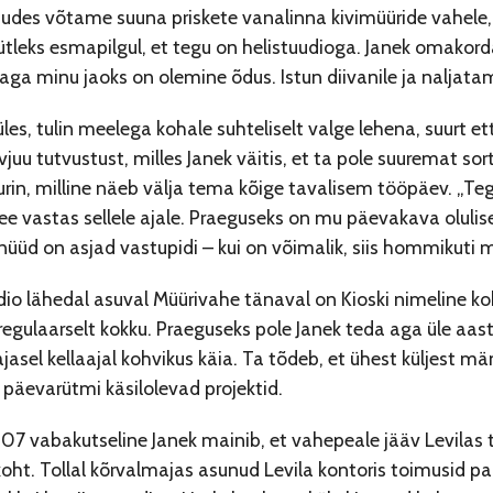
budes võtame suuna priskete vanalinna kivimüüride vahele
ütleks esmapilgul, et tegu on helistuudioga. Janek omakord
, aga minu jaoks on olemine õdus. Istun diivanile ja naljat
les, tulin meelega kohale suhteliselt valge lehena, suurt e
vjuu tutvustust, milles Janek väitis, et ta pole suuremat s
rin, milline näeb välja tema kõige tavalisem tööpäev. „Teg
 see vastas sellele ajale. Praeguseks on mu päevakava olul
s nüüd on asjad vastupidi – kui on võimalik, siis hommikuti
dio lähedal asuval Müürivahe tänaval on Kioski nimeline ko
egulaarselt kokku. Praeguseks pole Janek teda aga üle aast
ajasel kellaajal kohvikus käia. Ta tõdeb, et ühest küljest m
päevarütmi käsilolevad projektid.
07 vabakutseline Janek mainib, et vahepeale jääv Levilas 
oht. Tollal kõrvalmajas asunud Levila kontoris toimusid pa