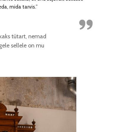
eda, mida tarvis.”
kaks tütart, nemad
ele sellele on mu