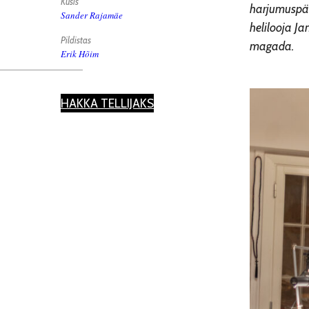
Küsis
harjumuspär
Sander Rajamäe
helilooja J
Pildistas
magada.
Erik Hõim
HAKKA TELLIJAKS