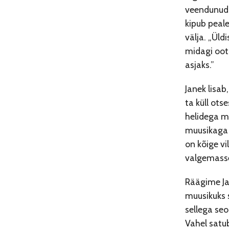
veendunud,
kipub peale
välja. „Üldi
midagi oot
asjaks.”
Janek lisab
ta küll ots
helidega m
muusikaga 
on kõige vi
valgemasse
Räägime Ja
muusikuks 
sellega seo
Vahel satub