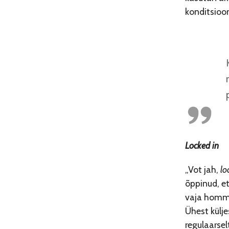
konditsioon
Locked in
„Vot jah,
lo
õppinud, et
vaja hommi
Ühest külj
regulaarsel