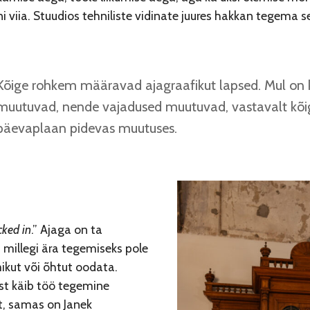
i viia. Stuudios tehniliste vidinate juures hakkan tegema s
Kõige rohkem määravad ajagraafikut lapsed. Mul on 
muutuvad, nende vajadused muutuvad, vastavalt kõig
päevaplaan pidevas muutuses.
cked in
.” Ajaga on ta
 millegi ära tegemiseks pole
kut või õhtut oodata.
est käib töö tegemine
t, samas on Janek