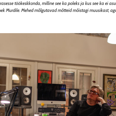
asesse töökeskkonda, milline see ka poleks ja kus see ka ei a
anek Murdile. Mehed mõlgutavad mõtteid mõistagi muusikast, aga 