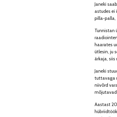
Janeki saa
astudes ei 
pilla-palla
Tunnistan ü
raadiointer
haarates uu
ütlesin, ju
ärkaja, sii
Janeki stuu
tuttavaga r
niivõrd var
mõjutavad 
Aastast 20
hübriidtöök