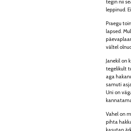
tegin nii s
leppinud. E
Praegu toi
lapsed. Mu
päevaplaan 
vältel olnu
Janekil on 
tegelikult 
aga hakanu
samuti asja
Uni on väg
kannatama, 
Vahel on mu
pihta hakka
kasutan ärk