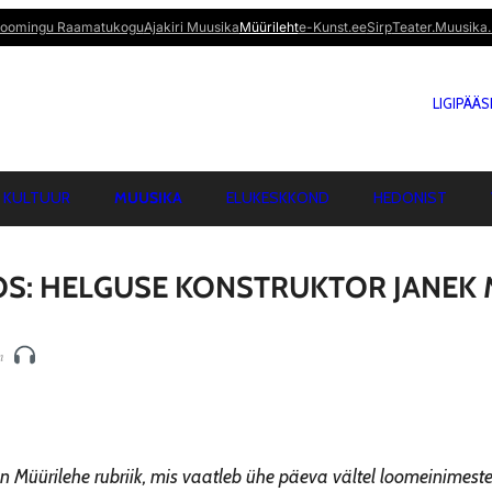
oomingu Raamatukogu
Ajakiri Muusika
Müürileht
e-Kunst.ee
Sirp
Teater.Muusika.
LIGIPÄÄ
KULTUUR
MUUSIKA
ELUKESKKOND
HEDONIST
S: HELGUSE KONSTRUKTOR JANEK
n
n Müürilehe rubriik, mis vaatleb ühe päeva vältel loomeinimest