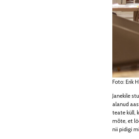
Foto: Erik 
Janekile st
alanud aast
teate küll,
mõte, et lö
nii pidigi 