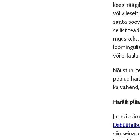
keegi räägi
või viiesel
saata soovi
sellist tea
muusikuks.
loomingulis
või ei laula
Nõustun, te
polnud hais
ka vahend, 
Harilik pliia
Janeki esi
Debüütalb
siin seinal 