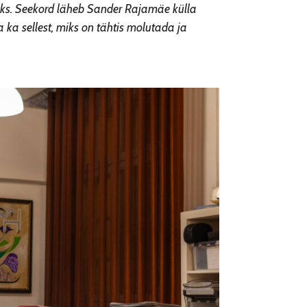
suks. Seekord läheb Sander Rajamäe külla
ka sellest, miks on tähtis molutada ja