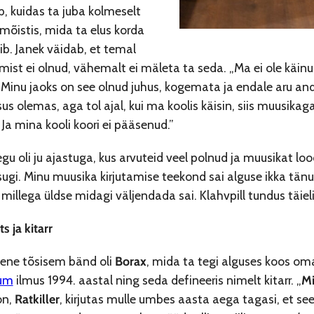
b, kuidas ta juba kolmeselt
t mõistis, mida ta elus korda
b. Janek väidab, et temal
dmist ei olnud, vähemalt ei mäleta ta seda. „Ma ei ole käin
 Minu jaoks on see olnud juhus, kogemata ja endale aru an
us olemas, aga tol ajal, kui ma koolis käisin, siis muusikag
. Ja mina kooli koori ei pääsenud.”
gu oli ju ajastuga, kus arvuteid veel polnud ja muusikat loodi
ugi. Minu muusika kirjutamise teekond sai alguse ikka tänu k
millega üldse midagi väljendada sai. Klahvpill tundus täielik
ts ja kitarr
mene tõsisem bänd oli
Borax
, mida ta tegi alguses koos o
um
ilmus 1994. aastal ning seda defineeris nimelt kitarr. „
Mi
on,
Ratkiller
, kirjutas mulle umbes aasta aega tagasi, et s