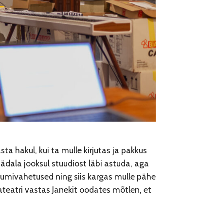
ta hakul, kui ta mulle kirjutas ja pakkus
nädala jooksul stuudiost läbi astuda, aga
õnumivahetused ning siis kargas mulle pähe
ateatri vastas Janekit oodates mõtlen, et