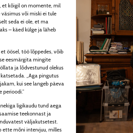
 et kõigil on momente, mil
 väsimus või miski ei tule
selt seda ei ole, et ma
aks – käed külge ja läheb
, et öösel, töö lõppedes, võib
ese eesmärgita mingite
öllata ja lõdvestunud olekus
katsetada. „Aga pingutus
ljakam, kui see langeb päeva
 perioodi.”
nekiga ligikaudu tund aega
saamise teekonnast ja
nduvatest väljakutsetest.
 ette mõni intervjuu, milles