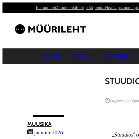
Kultuurileht
Akadeemia
Keel ja Kirjandus
Hea Laps
Looming
L
ARVAMUS
PERSOON
SOTSIAALIA
STUUDIO
Lugemisaeg
14
mi
MUUSIKA
jaanuar 2026
„Stuudios” o