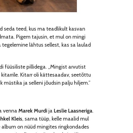
ud seda teed, kus ma teadlikult kasvan
dmata. Pigem tajusin, et mul on mingi
a tegelemine lähtus sellest, kas sa laulad
 füüsiliste pillidega. „Mingist arvutist
itarrile. Kitarr oli kättesaadav, seetõttu
 müstika ja selleni jõudsin palju hiljem.”
ma venna
Marek Murdi
ja
Leslie Laasneriga
.
hkel Kleis
, sama tüüp, kelle maalid mul
ee album on nüüd mingites ringkondades