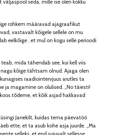
t väljaspool seda, mille ise olen kokku
Kõige rohkem määravad ajagraafikut
ad, vastavalt kõigele sellele on mu
 eelkõige , et mul on kogu selle perioodi
 teab, mida tähendab see, kui kell viis
ks nagu kõige tähtsam olnud. Ajaga olen
nagises raadiointervjuus arutles ta
e ja magamine on olulised. „No täiesti!
skoos tõdeme, et kõik asjad hakkavad
Küsingi Janekilt, kuidas tema päevatöö
äeb ette, et ta asub kohe asja juurde. „Ma
nte selleks, et end sujuvalt sellesse