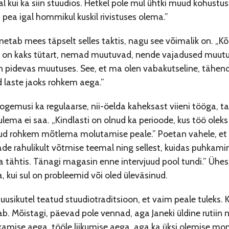
eal kui ka siin stuudios. Hetkel pole mul ühtki muud kohustus
i pea igal hommikul kuskil rivistuses olema.”
metab mees täpselt selles taktis, nagu see võimalik on. „
l on kaks tütart, nemad muutuvad, nende vajadused muutuv
pidevas muutuses. See, et ma olen vabakutseline, tähendab
d laste jaoks rohkem aega.”
kogemusi ka regulaarse, nii-öelda kaheksast viieni tööga, ta
tulema ei saa. „Kindlasti on olnud ka perioode, kus töö ole
d rohkem mõtlema molutamise peale.” Poetan vahele, et ku
de rahulikult võtmise teemal ning sellest, kuidas puhkamin
a tähtis. Tänagi magasin enne intervjuud pool tundi.” Ühe
kui sul on probleemid või oled üleväsinud.
usikutel teatud stuudiotraditsioon, et vaim peale tuleks. 
b. Mõistagi, päevad pole vennad, aga Janeki üldine rutiin n
amise aega, tööle liikumise aega, aga ka üksi olemise mome