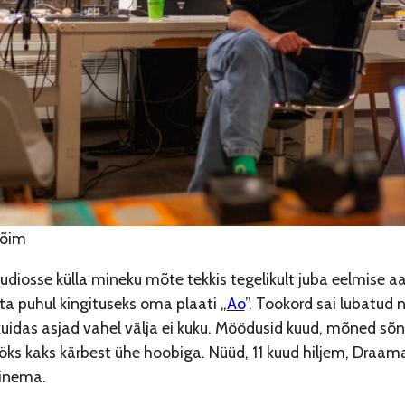
Hõim
uudiosse külla mineku mõte tekkis tegelikult juba eelmise aas
a puhul kingituseks oma plaati „
Ao
”. Tookord sai lubatud 
 kuidas asjad vahel välja ei kuku. Möödusid kuud, mõned s
öks kaks kärbest ühe hoobiga. Nüüd, 11 kuud hiljem, Draam
minema.