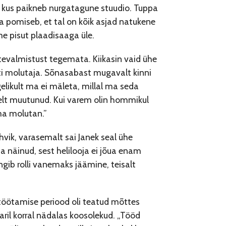
, kus paikneb nurgatagune stuudio. Tuppa
a pomiseb, et tal on kõik asjad natukene
ame pisut plaadisaaga üle.
ttevalmistust tegemata. Kiikasin vaid ühe
orti molutaja. Sõnasabast mugavalt kinni
elikult ma ei mäleta, millal ma seda
iselt muutunud. Kui varem olin hommikul
 ma molutan.”
hvik, varasemalt sai Janek seal ühe
a näinud, sest helilooja ei jõua enam
ängib rolli vanemaks jäämine, teisalt
töötamise periood oli teatud mõttes
aril korral nädalas koosolekud. „Tööd