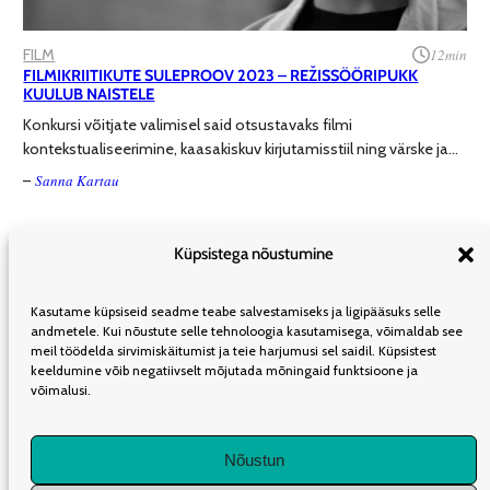
FILM
12
min
FILMIKRIITIKUTE SULEPROOV 2023 – REŽISSÖÖRIPUKK
KUULUB NAISTELE
Konkursi võitjate valimisel said otsustavaks filmi
kontekstualiseerimine, kaasakiskuv kirjutamisstiil ning värske ja…
Sanna Kartau
–
Küpsistega nõustumine
ÜLDINFO
TOIMETUS
KAASAUTORLUSEST
REKLAAM
LEVI
Kasutame küpsiseid seadme teabe salvestamiseks ja ligipääsuks selle
TELLIMINE
KASUTUSTINGIMUSED
andmetele. Kui nõustute selle tehnoloogia kasutamisega, võimaldab see
meil töödelda sirvimiskäitumist ja teie harjumusi sel saidil. Küpsistest
keeldumine võib negatiivselt mõjutada mõningaid funktsioone ja
võimalusi.
LIITU UUDISKIRJAGA
Nõustun