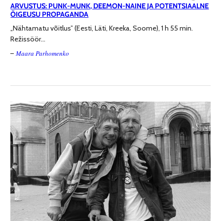
ARVUSTUS: PUNK-MUNK, DEEMON-NAINE JA POTENTSIAALNE
ÕIGEUSU PROPAGANDA
„Nähtamatu võitlus” (Eesti, Läti, Kreeka, Soome), 1 h 55 min.
Režissöör…
Maara Parhomenko
–