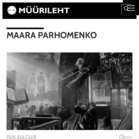
MAARA PARHOMENKO
FILM
, 
KULTUUR
6
min