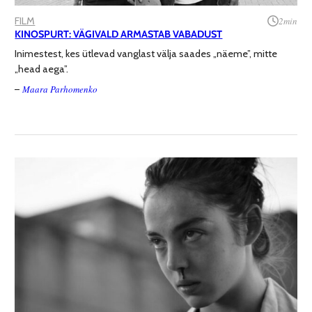
FILM
2
min
KINOSPURT: VÄGIVALD ARMASTAB VABADUST
Inimestest, kes ütlevad vanglast välja saades „näeme”, mitte
„head aega”.
Maara Parhomenko
–