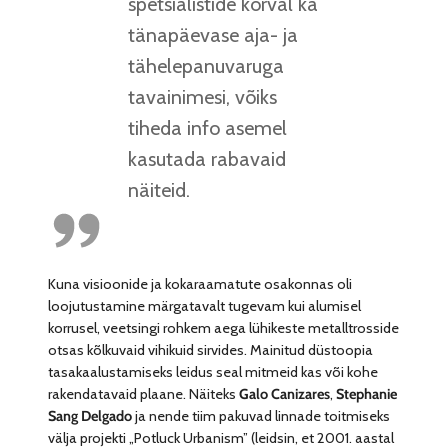
spetsialistide kõrval ka
tänapäevase aja- ja
tähelepanuvaruga
tavainimesi, võiks
tiheda info asemel
kasutada rabavaid
näiteid.
Kuna visioonide ja kokaraamatute osakonnas oli
loojutustamine märgatavalt tugevam kui alumisel
korrusel, veetsingi rohkem aega lühikeste metalltrosside
otsas kõlkuvaid vihikuid sirvides. Mainitud düstoopia
tasakaalustamiseks leidus seal mitmeid kas või kohe
rakendatavaid plaane. Näiteks
Galo Canizares
,
Stephanie
Sang Delgado
ja nende tiim pakuvad linnade toitmiseks
välja projekti „Potluck Urbanism” (leidsin, et 2001. aastal