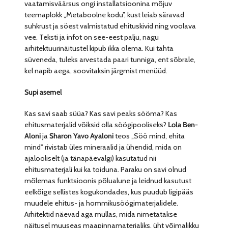
vaatamisväärsus ongi installatsioonina mõjuv
teemaplokk „Metaboolne kodu”, kust leiab säravad
suhkrust ja söest valmistatud ehituskivid ning voolava
vee. Teksti ja infot on see-eest palju, nagu
arhitektuurinäitustel kipub ikka olema. Kui tahta
süveneda, tuleks arvestada paari tunniga, ent sõbrale,
kel napib aega, soovitaksin järgmist menüüd.
Supi asemel
Kas savi saab süüa? Kas savi peaks sööma? Kas
ehitusmaterjalid võiksid olla söögipooliseks?
Lola Ben-
Aloni
ja
Sharon Yavo Ayaloni
teos „Söö mind, ehita
mind” rivistab üles mineraalid ja ühendid, mida on
ajalooliselt (ja tänapäevalgi) kasutatud nii
ehitusmaterjali kui ka toiduna. Paraku on savi olnud
mõlemas funktsioonis põlualune ja leidnud kasutust
eelkõige sellistes kogukondades, kus puudub ligipääs
muudele ehitus- ja hommikusöögimaterjalidele.
Arhitektid näevad aga mullas, mida nimetatakse
näitusel muuseas maapinnamaterjaliks, üht võimalikku