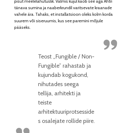
pisut meelelahutuslik. Valmis kujul kaob see aga Ahtri
tänava sumina ja naaberkrundil varitsevate kraanade
vahele ära. Tahaks, et installatsioon oleks kolm korda
suurem või siseruumis, kus see paremini mõjule
pääseks.
Teost „Fungible / Non-
Fungible” rahastab ja
kujundab kogukond,
nihutades seega
tellija, arhitekti ja
teiste
arhitektuuriprotsesside
s osalejate rollide piire.