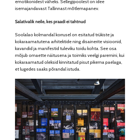
emotikonidest väheks. Sellegipoolest on idee
isemajandavast Tallinnast mõtlemapanev.
Salativalik neile, kes praadi ei tahtnud
Soolalao kolmandal korrusel on esitatud trükiste ja
kokaraamatutena arhitektide ning disainerite visioonid,
kavandid ja manifestid tuleviku toidu kohta. See osa
mõjub omaette näitusena ja toimiks veelgi paremini, kui
kokaraamatud oleksid kinnitatud pisut pikema paelaga,
et lugedes saaks põrandal istuda.