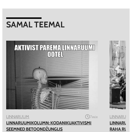
SAMAL TEEMAL
LINNARUUM
7
min
LINNARUU
LINNARUUMIKOLUMN: KODANIKUAKTIVISMI
LINNARUU
SEEMNED BETOONDŽUNGLIS
RAHA RUU