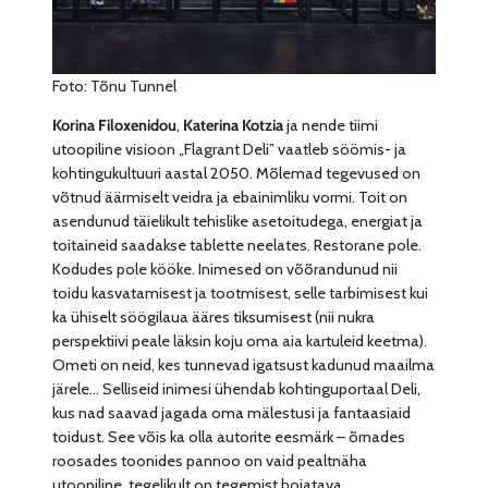
Foto: Tõnu Tunnel
Korina Filoxenidou
,
Katerina Kotzia
ja nende tiimi
utoopiline visioon „Flagrant Deli” vaatleb söömis- ja
kohtingukultuuri aastal 2050. Mõlemad tegevused on
võtnud äärmiselt veidra ja ebainimliku vormi. Toit on
asendunud täielikult tehislike asetoitudega, energiat ja
toitaineid saadakse tablette neelates. Restorane pole.
Kodudes pole kööke. Inimesed on võõrandunud nii
toidu kasvatamisest ja tootmisest, selle tarbimisest kui
ka ühiselt söögilaua ääres tiksumisest (nii nukra
perspektiivi peale läksin koju oma aia kartuleid keetma).
Ometi on neid, kes tunnevad igatsust kadunud maailma
järele… Selliseid inimesi ühendab kohtinguportaal Deli,
kus nad saavad jagada oma mälestusi ja fantaasiaid
toidust. See võis ka olla autorite eesmärk – õrnades
roosades toonides pannoo on vaid pealtnäha
utoopiline, tegelikult on tegemist hoiatava