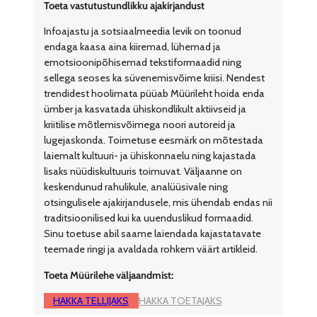
Toeta vastutustundlikku ajakirjandust
Infoajastu ja sotsiaalmeedia levik on toonud
endaga kaasa aina kiiremad, lühemad ja
emotsioonipõhisemad tekstiformaadid ning
sellega seoses ka süvenemisvõime kriisi. Nendest
trendidest hoolimata püüab Müürileht hoida enda
ümber ja kasvatada ühiskondlikult aktiivseid ja
kriitilise mõtlemisvõimega noori autoreid ja
lugejaskonda. Toimetuse eesmärk on mõtestada
laiemalt kultuuri- ja ühiskonnaelu ning kajastada
lisaks nüüdiskultuuris toimuvat. Väljaanne on
keskendunud rahulikule, analüüsivale ning
otsingulisele ajakirjandusele, mis ühendab endas nii
traditsioonilised kui ka uuenduslikud formaadid.
Sinu toetuse abil saame laiendada kajastatavate
teemade ringi ja avaldada rohkem väärt artikleid.
Toeta Müürilehe väljaandmist:
HAKKA TELLIJAKS
HAKKA TOETAJAKS