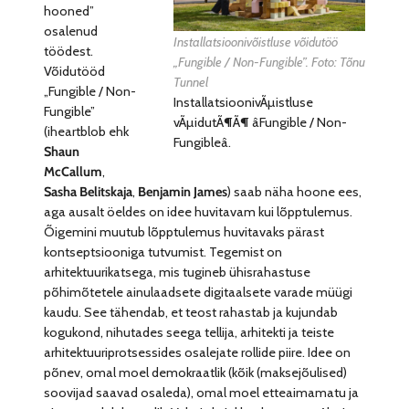
hooned”
osalenud
Installatsioonivõistluse võidutöö
töödest.
„Fungible / Non-Fungible”. Foto: Tõnu
Võidutööd
Tunnel
„Fungible / Non-
InstallatsioonivÃµistluse
Fungible”
vÃµidutÃ¶Ã¶ âFungible / Non-
(iheartblob ehk
Fungibleâ.
Shaun
McCallum
,
Sasha Belitskaja
,
Benjamin James
)
saab näha hoone ees,
aga ausalt öeldes on idee huvitavam kui lõpptulemus.
Õigemini muutub lõpptulemus huvitavaks pärast
kontseptsiooniga tutvumist. Tegemist on
arhitektuurikatsega, mis tugineb ühisrahastuse
põhimõtetele ainulaadsete digitaalsete varade müügi
kaudu. See tähendab, et teost rahastab ja kujundab
kogukond, nihutades seega tellija, arhitekti ja teiste
arhitektuuriprotsessides osalejate rollide piire. Idee on
põnev, omal moel demokraatlik (kõik (maksejõulised)
soovijad saavad osaleda), omal moel etteaimamatu ja