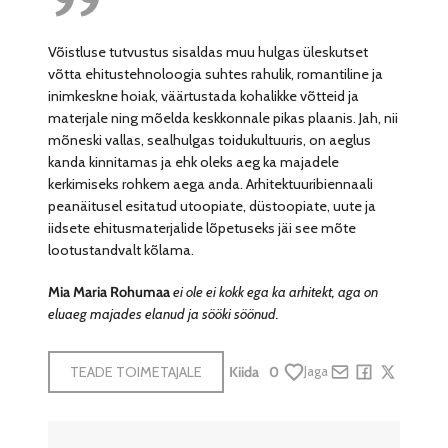
Võistluse tutvustus sisaldas muu hulgas üleskutset
võtta ehitustehnoloogia suhtes rahulik, romantiline ja
inimkeskne hoiak, väärtustada kohalikke võtteid ja
materjale ning mõelda keskkonnale pikas plaanis. Jah, nii
mõneski vallas, sealhulgas toidukultuuris, on aeglus
kanda kinnitamas ja ehk oleks aeg ka majadele
kerkimiseks rohkem aega anda. Arhitektuuribiennaali
peanäitusel esitatud utoopiate, düstoopiate, uute ja
iidsete ehitusmaterjalide lõpetuseks jäi see mõte
lootustandvalt kõlama.
Mia Maria Rohumaa
ei ole ei kokk ega ka arhitekt, aga on
eluaeg majades elanud ja sööki söönud.
TEADE TOIMETAJALE
Kiida
0
Jaga
Share by e-mail
Share on Face
Share on X