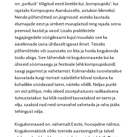
on „potluck” tõlgitud eesti keelde kui „kompsupidu”; kui
rajataks Kompsupeo Aiandusselts, astuksin liikmeks).
Nende põhimõtted on järgmised: esiteks kaotada
elumajade eest ja ümbert muruplatsid ning rajada sinna
peenrad, kastid ja vaod. Lisaks praktilistele
tagajärgedele söögikraami kujul muudaks see ka
äärelinnade üsna ühtlaselt igavat ilmet. Teiseks
põhimõtteks või suuniseks on liita ja hoida kogukonda
toidu abiga. See tähendab nii kogukonnaaeda kui ka
ühiseid söömaaegu ja festivale (ehk kompsupidusid),
saagi jagamist ja vahetamist. Kolmandaks soovitatakse
kasvatada kurgi-tomati-salatilehe kõrval toiduna ka
kohalikke söödavaid taimi, näiteks võililli. Neljas punkt
on vist põhjus, miks ideed sissejuhatuses radikaalsena
tutvustatakse: kui kõik naabrid kasvataksid eri taimi ja
vilju, saaksid nad neid omavahel vahetada ja raha jääks
tehingust välja.
Kogukonnaaed on, vähemalt Eestis, hooajaline nähtus.
Kogukonnaköök võiks toimida aastaringselt ja talvel