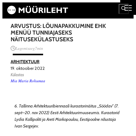
ARVUSTUS: LÕUNAPAKKUMINE EHK
MENÜÜ TUNNIAJASEKS
NÄITUSEKÜLASTUSEKS
Lugemisaeg
7
min
ARHITEKTUUR
19. oktoober 2022
Külastas
Mia Maria Rohumaa
6. Tallinna Arhitektuuribiennaali kuraatorinäitus „Söödav” (7.
sept–20. nov 2022) Eesti Arhitektuurimuuseumis. Kuraatorid
Lydia Kallipoliti ja Areti Markopoulou, Eestipoolne nõustaja
Ivan Sergejev.