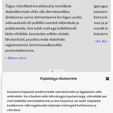
Õigus mõistlikult korraldatud ja tervislikule
Igasuguses 
elukeskkonnale võiks olla demokraatlikus
paratamatult
ühiskonnas sama elementaarne kui õigus usulisi,
betooniühikul
seksuaalseid või poliitilisi vaateid väljendada ja
suur ja põhi
praktiseerida. See tuleb meil aga kollektiivselt
sunnib inim
kätte võidelda, kasutades selleks näiteks
kulutama või
kihutustööd, puuoksa enda elukohaks
Elo Kiivet
–
registreerimist, kommunaalkunstilisi
protestiaktsioone…
Hannes Aava
–
Küpsistega nõustumine
ÜLDINFO
TOIMETUS
KAASAUTORLUSEST
REKLAAM
LEVI
Kasutame küpsiseid seadme teabe salvestamiseks ja ligipääsuks selle
TELLIMINE
KASUTUSTINGIMUSED
andmetele. Kui nõustute selle tehnoloogia kasutamisega, võimaldab see
meil töödelda sirvimiskäitumist ja teie harjumusi sel saidil. Küpsistest
keeldumine võib negatiivselt mõjutada mõningaid funktsioone ja
võimalusi.