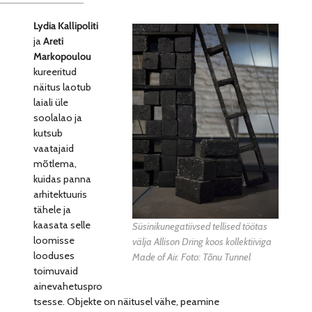
Lydia Kallipoliti
ja
Areti
Markopoulou
kureeritud
näitus laotub
laiali üle
soolalao ja
kutsub
vaatajaid
mõtlema,
kuidas panna
arhitektuuris
tähele ja
kaasata selle
Süsinikunegatiivsed tellised töötas
loomisse
välja Allison Dring koos kollektiiviga
looduses
Made of Air. Foto: Tõnu Tunnel
toimuvaid
ainevahetuspro
tsesse. Objekte on näitusel vähe, peamine