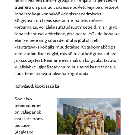
oleks seda ehk rohkemgi vaja kui soojal ajal.
Jeth Owen
Guerrero
on pannud väiksesse bukletti kirja paar retsepti
linnaliste kogukonnaköökide sisseseadmiseks.
Kõigepealt on tarvis siseruume, näiteks mõnes
kortermajas, või alakasutatud ruutmeetreid, mis riigi või
linna rahastusel arhitektide, disainerite, MTÜde, kohalike
elanike, pere ning sõprade nõul ja jõul ühiselt
kasutatavaks köögiks muudetakse. Kogukonnaköögis
kehtivad kindlad reeglid, mis sõltuvad köögi asukohast
ja kasutajatest. Peamine eesmärk on kõigil üks: tasuta
külalislahke ligipääsetav ruum, kus taimi kasvatades ja
süüa tehes kasvatatakse ka kogukonda.
Kohvilaud, kooki saab ka
Soolalao
trepimademel
on väljapanek
installatsiooniv
õistlusel
„Aeglased