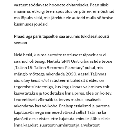
vastust söödavate hoonete ehitamiseks. Pean siiski
mainima, et kuigi teemapüstitus on põnev, ei mõistnud
ma lõpuks siiski, mis järeldusele autorid mulla söömise
küsimuses jõudsid.
Praad, aga päris täpselt ei saa aru, mis tükid seal sousti
sees on
Neid hetki, kus ma autorite taotlusest täpselt aru ei
saanud, oli teisigi. Näiteks SPIN Uniti urbanistide teose
„Tallinn 1.5: Tallinn Becomes Planetary” puhul, mis
mängib mõttega rakendada 2050. aastal Tallinnas
planetary health diet
’i süsteemi. Lühidalt öeldes on
tegemist süsteemiga, kus kogu linnas vajaminev toit
kasvatatakse ja toodetakse linna piires. Idee on köitev,
teoreetiliselt võimalik ka terves mahus, osaliselt
rakendatav kas või kohe. Erialaspetsialistid ja parema
kujutlusvõimega inimesed võivad sellist Tallinna ka
planšeti ees seistes ette kujutada, minule jääb selleks
linna kaardist, suurtest numbritest ja arvukatest