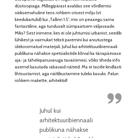
düstoopiaga. Millegipärast avaldas see võrdlemisi
väiksemahuline teos rohkem otsest mõju (vt
keedukartulid) kui „Tallinn 1.5”, mis on peaaegu sama
fantastiline, aga tunduvalt sümpaatsem väljavaade.
Miks? Sest inimene, kes ei ole juhtumisi urbanist, seedib
lühikest ja vaimukat teksti paremini kui arvutustega
ülekoormatud materjali. Juhul kui arhitektuuribiennaali
publikuna nähakse spetsialistide kõrval ka tänapäevase
aja- ja tähelepanuvaruga tavainimesi, võiks tiheda info
asemel kasutada rabavaid näiteid. Ma ei taotle kindlasti
lihtsustamist, aga näitlikustamine tuleks kasuks. Palun
rohkem makette, arhitektid!
Juhul kui
arhitektuuribiennaali
publikuna nähakse