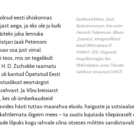
 olnud eesti ühiskonnas
Eestlased kõrtsis, Eesti
ast aega, ja eks ole ju kurb
Ajaloomuuseum, foto autor
Heinrich Tiidermann. Album
äiteks juba lennuka
„Estonica”, etnograafilised
stjan Jaak Petersoni
fotod 1890ndatest (F
uur osa just viinal.
11684/1-321). Originaal:
 teos, mis on tegelikult
torupillimängija, lito,
1840ndatest, autor Theodor
J. H. D. Zschokke raamatu
Gehlhaar (museaal G4157).
oli kantud Õpetatud Eesti
ustuslikust eesmärgist
ahvast. Ja Võru kreisiarst
, kes oli ümberkaudseid
avides hästi tuttav maarahva eluolu, haiguste ja sotsiaalse
 kahtlemata õigeim mees – ta suutis kujutada tõepäraselt 
ude lõpuks kogu rahvale sõna otseses mõttes sandistavalt