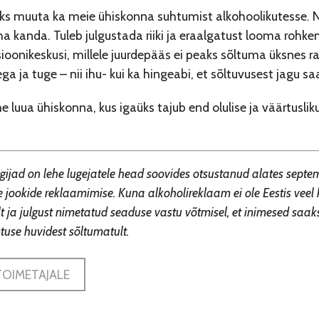
eks muuta ka meie ühiskonna suhtumist alkohoolikutesse. Ni
 kanda. Tuleb julgustada riiki ja eraalgatust looma rohkem
sioonikeskusi, millele juurdepääs ei peaks sõltuma üksnes 
ega ja tuge – nii ihu- kui ka hingeabi, et sõltuvusest jagu sa
 luua ühiskonna, kus igaüks tajub end olulise ja väärtuslik
gijad on lehe lugejatele head soovides otsustanud alates septe
 jookide reklaamimise. Kuna alkoholireklaam ei ole Eestis veel k
lt ja julgust nimetatud seaduse vastu võtmisel, et inimesed sa
tuse huvidest sõltumatult.
TOIMETAJALE