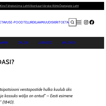
Kino
Täheke
Uma Leht
Vikerkaar
Värske Rõhk
Õpetajate Leht
Instagra
Faceb
SETAVUS
E-POOD
TELLI
REKLAAMI
UUDISKIRI
TOETA
VARIA
GALERII
UUDISED
AJALEHED
DASI?
ntsipatsiooni verstapostide hulka kuulub üks
ja kassuks wälja on antud” – Eesti esimene
” (1840).