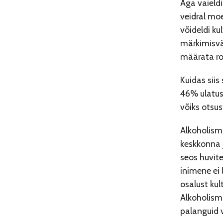
Aga vaieldi
veidral moe
võideldi ku
märkimisvää
määrata ron
Kuidas siis
46% ulatus
võiks otsus
Alkoholism
keskkonna 
seos huvite
inimene ei 
osalust kul
Alkoholism
palanguid 