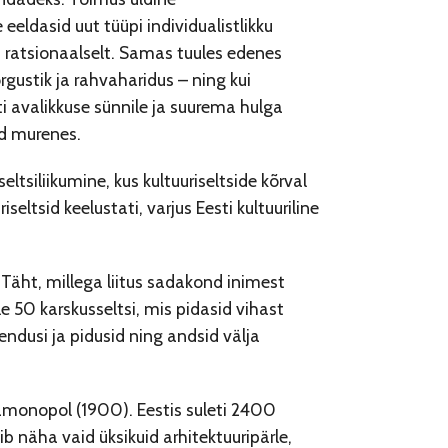
eldasid uut tüüpi individualistlikku
 ratsionaalselt. Samas tuules edenes
rgustik ja rahvaharidus – ning kui
i avalikkuse sünnile ja suurema hulga
rd murenes.
tsiliikumine, kus kultuuriseltside kõrval
riseltsid keelustati, varjus Eesti kultuuriline
i Täht, millega liitus sadakond inimest
le 50 karskusseltsi, mis pidasid vihast
tendusi ja pidusid ning andsid välja
iinamonopol (1900). Eestis suleti 2400
b näha vaid üksikuid arhitektuuripärle,