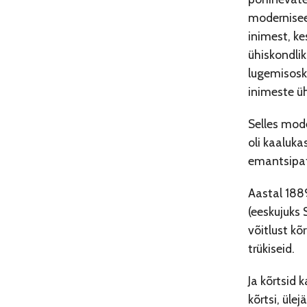
moderniseer
inimest, k
ühiskondlik
lugemisosku
inimeste üh
Selles mode
oli kaalukas
emantsipat
Aastal 1889
(eeskujuks 
võitlust kõ
trükiseid.
Ja kõrtsid 
kõrtsi, üle