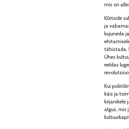
mis on alle
Kõrtside s
ja vabamas 
kujuneda ja
ehitamisele
tähistada, 
Ühes kultuu
eeldas luge
revolutsioo
Kui poliiti
käis ja toi
kirjanikele
algus, mis 
kultuurkapi