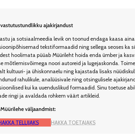
 vastutustundlikku ajakirjandust
jastu ja sotsiaalmeedia levik on toonud endaga kaasa aina
ioonipõhisemad tekstiformaadid ning sellega seoses ka s
idest hoolimata püüab Müürileht hoida enda ümber ja kasvat
ilise mõtlemisvõimega noori autoreid ja lugejaskonda. To
lt kultuuri- ja ühiskonnaelu ning kajastada lisaks nüüdisku
dunud rahulikule, analüüsivale ning otsingulisele ajakirja
tsioonilised kui ka uuenduslikud formaadid. Sinu toetuse a
e ringi ja avaldada rohkem väärt artikleid.
 Müürilehe väljaandmist:
HAKKA TELLIJAKS
HAKKA TOETAJAKS