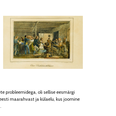
te probleemidega, oli sellise eesmärgi
eesti maarahvast ja külaelu, kus joomine
.