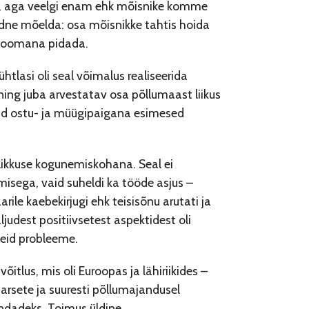
ur, aga veelgi enam ehk mõisnike komme
udne mõelda: osa mõisnikke tahtis hoida
ööloomana pidada.
htlasi oli seal võimalus realiseerida
ning juba arvestatav osa põllumaast liikus
olid ostu- ja müügipaigana esimesed
valikkuse kogunemiskohana. Seal ei
isega, vaid suheldi ka tööde asjus –
rile kaebekirjugi ehk teisisõnu arutati ja
judest positiivsetest aspektidest oli
seid probleeme.
itlus, mis oli Euroopas ja lähiriikides –
aarsete ja suuresti põllumajandusel
ndadeks. Toimus üldine