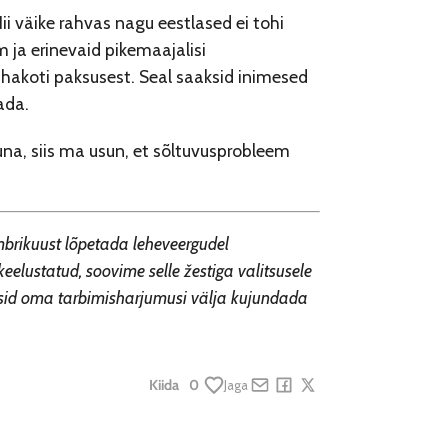
i väike rahvas nagu eestlased ei tohi
 ja erinevaid pikemaajalisi
rahakoti paksusest. Seal saaksid inimesed
ada.
una, siis ma usun, et sõltuvusprobleem
mbrikuust lõpetada leheveergudel
eelustatud, soovime selle žestiga valitsusele
aksid oma tarbimisharjumusi välja kujundada
Kiida
0
Jaga
Share by e-mail
Share on Facebook
Share on X