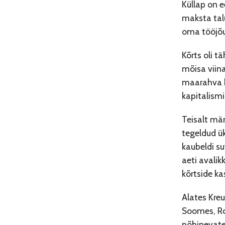
Küllap on 
maksta tal
oma tööjõu
Kõrts oli t
mõisa viina
maarahva kä
kapitalism
Teisalt män
tegeldud ü
kaubeldi su
aeti avalik
kõrtside ka
Alates Kreu
Soomes, Roo
põhinevate