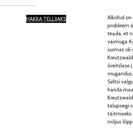
Alkohol on
HAKKA TELLIJAKS
probleem aj
teada, et n
vaimuga Kri
surmas oli s
Kreutzwaldi
šveitslase 
mugandus, 
Seltsi valg
harida maar
Kreutzwald
talupoegi r
täitmiseks
mõjus lõpp