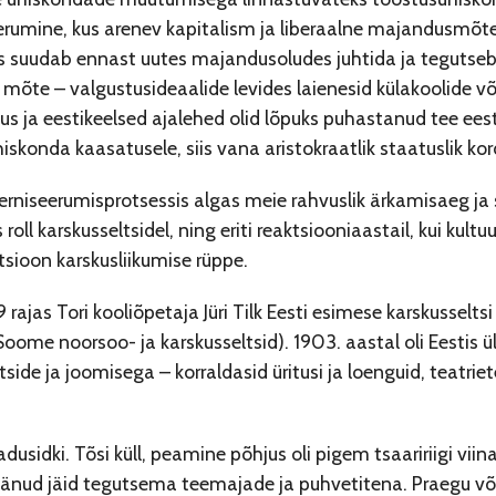
umine, kus arenev kapitalism ja liberaalne majandusmõte e
es suudab ennast uutes majandusoludes juhtida ja tegutseb
 mõte – valgustusideaalide levides laienesid külakoolide võ
s ja eestikeelsed ajalehed olid lõpuks puhastanud tee eest
iskonda kaasatusele, siis vana aristokraatlik staatuslik ko
rniseerumisprotsessis algas meie rahvuslik ärkamisaeg ja sel
 roll karskusseltsidel, ning eriti reaktsiooniaastail, kui kultuu
sioon karskusliikumise rüppe.
 rajas Tori kooliõpetaja Jüri Tilk Eesti esimese karskusselts
Soome noorsoo- ja karskusseltsid). 1903. aastal oli Eestis ü
rtside ja joomisega – korraldasid üritusi ja loenguid, teatrie
kadusidki. Tõsi küll, peamine põhjus oli pigem tsaaririigi v
jäänud jäid tegutsema teemajade ja puhvetitena. Praegu või