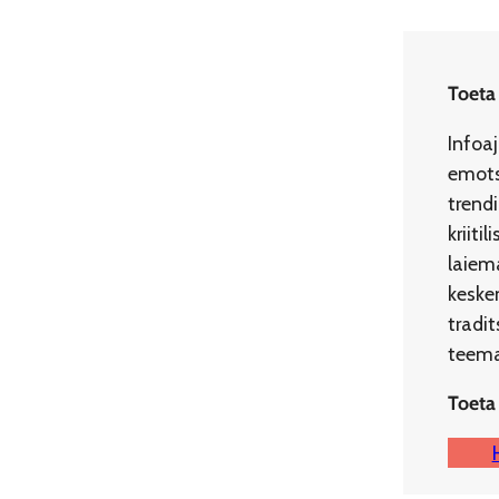
Toeta
Infoa
emots
trend
kriit
laiema
kesken
tradi
teemad
Toeta