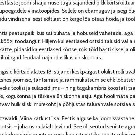
eestlaste joomisharjumuse taga sajandeid pikk kõrtsikultu
upoegadele viinatoopides. Sellele on ebamugav ja isegi õ
du vindisena, sest sõltlast on kerge lõa otsas hoida ja t
ähtis peatuspaik, kus sai puhata ja hobuseid vahetada, aga ü
köögi toodangut. Hiljem kui eestlased ostsid talusid välja 
tte, pidasid ka eestlased kõrtse, mis tõid hästi sisse ja 
i ilmingud feodaalmajanduslikus ühiskonnas.
gisid kõrtsid alates 18. sajandi keskpaigast olulist rolli a
ksnes joomise, tantsimise ja rammukatsumise ehk lõbutsem
veks teolisi ja sulaseid jms – ning tagakambris koostati tsaa
ke, kogukonna ja tärkava ühiskonna asju. Aga hoolimata pal
svav hulk siiski murekoht ja põhjustas talurahvale sotsiaal
tzwaldi „Viina katkust” sai Eestis alguse ka joomisvastane võ
tsis – juba üsna laialt levinud. See oli seotud seniste agr
 ühiskondade muutumisega linnastuvateks tööstusühisko