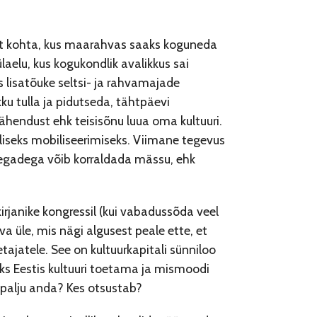
ast kohta, kus maarahvas saaks koguneda
aelu, kus kogukondlik avalikkus sai
is lisatõuke seltsi- ja rahvamajade
kku tulla ja pidutseda, tähtpäevi
tähendust ehk teisisõnu luua oma kultuuri.
iliseks mobiliseerimiseks. Viimane tegevus
upoegadega võib korraldada mässu, ehk
kirjanike kongressil (kui vabadussõda veel
va üle, mis nägi algusest peale ette, et
tajatele. See on kultuurkapitali sünniloo
aks Eestis kultuuri toetama ja mismoodi
i palju anda? Kes otsustab?