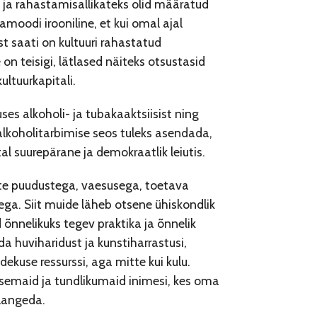
tu ja rahastamisallikateks olid määratud
moodi irooniline, et kui omal ajal
est saati on kultuuri rahastatud
n teisigi, lätlased näiteks otsustasid
ultuurkapitali.
ses alkoholi- ja tubakaaktsiisist ning
lkoholitarbimise seos tuleks asendada,
al suurepärane ja demokraatlik leiutis.
ete puudustega, vaesusega, toetava
a. Siit muide läheb otsene ühiskondlik
 õnnelikuks tegev praktika ja õnnelik
eda huviharidust ja kunstiharrastusi,
dekuse ressurssi, aga mitte kui kulu.
semaid ja tundlikumaid inimesi, kes oma
 langeda.