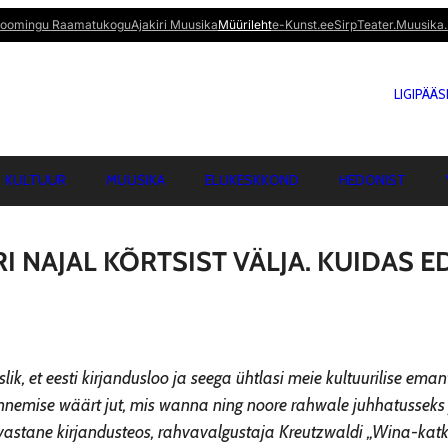
oomingu Raamatukogu
Ajakiri Muusika
Müürileht
e-Kunst.ee
Sirp
Teater.Muusika.
LIGIPÄÄ
KULTUUR
MUUSIKA
ELUKESKKOND
HEDONIST
I NAJAL KÕRTSIST VÄLJA. KUIDAS E
ik, et eesti kirjandusloo ja seega ühtlasi meie kultuurilise ema
nnemise wäärt jut, mis wanna ning noore rahwale juhhatusseks 
vastane kirjandusteos, rahvavalgustaja Kreutzwaldi „Wina-katk