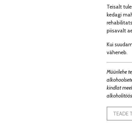
Teisalt tul
kedagi maha
rehabilitat
piisavalt a
Kui suudame
väheneb.
Müürilehe te
alkohoolsete
kindlat mee
alkoholitöös
TEADE 