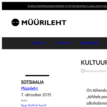
Kultuurileht
Akadeemia
Keel ja Kirjandus
Hea Laps
Looming
L
ARVAMUS
PERSOON
SOTSIAALIA
KULTUUR
Lugemisaeg
6
min
SOTSIAALIA
Müürileht
On tähendusl
7. oktoober 2015
„tähhele pa
Autor
alkoholismi
Egge Kulbok-Lattik