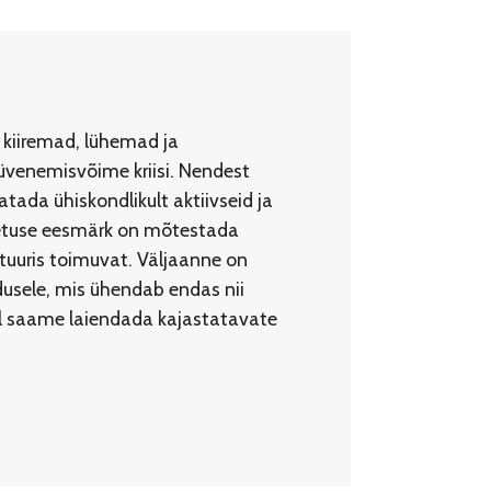
 kiiremad, lühemad ja
üvenemisvõime kriisi. Nendest
ada ühiskondlikult aktiivseid ja
imetuse eesmärk on mõtestada
ltuuris toimuvat. Väljaanne on
ndusele, mis ühendab endas nii
bil saame laiendada kajastatavate