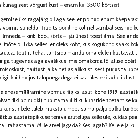
s kunagisest võrgustikust – enam kui 3500 kõrtsist.
ulgemise üks tagajärg oli aga see, et polnud enam käepär
vormis suhelda. Traditsiooniline kolmel sambal seisnud kül
 ilmneda – kirik, kool, kõrts –, jäi ühest toest ilma. See and
. Mõte oli ikka selles, et oleks koht, kus kogukond saaks ko
laulda, teatrit teha, tantsida – anda oma elule rikastavat 
riga tugevnes aga avalikkus, mis omakorda lõi aluse poliit
misoskust, haritust ja kainet asjalikkust, sest purjus tal
nigi, kuid purjus talupoegadega ei saa üles ehitada riiklust.
line enesemääramine vormus riigiks, asuti kohe 1919. aastal 
mivat riiki polnudki) nuputama riikliku kunstide toetamise ka
 ja kunstnikele tuleb maksta umbes sama palju palka kui õpe
jätkus aastatepikkuse terava aruteluga selle üle, kuidas pe
tali rahastama. Mille arvel jagada? Kes jagab? Kellele ja ku