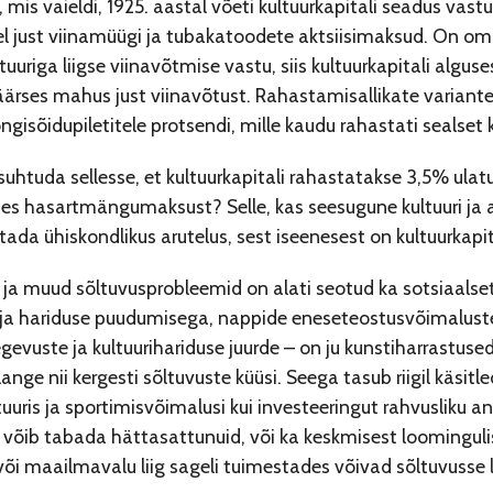
, mis vaieldi, 1925. aastal võeti kultuurkapitali seadus vas
l just viinamüügi ja tubakatoodete aktsiisimaksud. On oma
ltuuriga liigse viinavõtmise vastu, siis kultuurkapitali algus
rses mahus just viinavõtust. Rahastamisallikate variante o
gisõidupiletitele protsendi, mille kaudu rahastati sealset k
 suhtuda sellesse, et kultuurkapitali rahastatakse 3,5% ulatu
es hasartmängumaksust? Selle, kas seesugune kultuuri ja a
tada ühiskondlikus arutelus, sest iseenesest on kultuurkapit
 ja muud sõltuvusprobleemid on alati seotud ka sotsiaals
ja hariduse puudumisega, nappide eneseteostusvõimalusteg
gevuste ja kultuurihariduse juurde – on ju kunstiharrastused
lange nii kergesti sõltuvuste küüsi. Seega tasub riigil käsitl
tuuris ja sportimisvõimalusi kui investeeringut rahvusliku an
 võib tabada hättasattunuid, või ka keskmisest loominguli
või maailmavalu liig sageli tuimestades võivad sõltuvusse