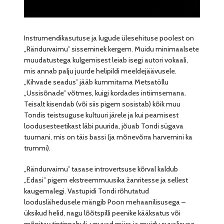
Instrumendikasutuse ja lugude ülesehituse poolest on
„Rändurvaimu” sisseminek kergem. Muidu minimaalsete
muudatustega kulgemisest leiab isegi autori vokaali,
mis annab palju juurde helipildi meeldejäävusele.
„Kihvade seadus” jääb kummitama Metsatöllu
„Ussisõnade” võtmes, kuigi kordades intiimsemana.
Teisalt kisendab (või siis pigem sosistab) kõik muu
Tondis teistsuguse kultuuri järele ja kui peamisest
loodusesteetikast läbi puurida, jõuab Tondi sügava
tuumani, mis on täis bassi (ja mõnevõrra harvemini ka
trummi).
„Rändurvaimu” tasase introvertsuse kõrval kaldub
„Edasi” pigem ekstreemmuusika žanritesse ja sellest
kaugemalegi. Vastupidi Tondi rõhutatud
looduslähedusele mängib Poon mehaanilisusega –
üksikud helid, nagu lõõtspilli peenike kääksatus või