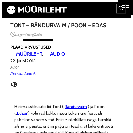
TONT – RÄNDURVAIM / POON – EDASI
Lugemisaeg
2
min
PLAADIARVUSTUSED
MÜÜRILEHT
, 
AUDIO
22. juuni 2016
Autor
Norman Kuusik
Helimaastikuartistid Tont („
Rändurvaim
”) ja Poon
(„
Edasi
”) kõlavad kokku nagu Kukemuru festivali
paheline vanem vend. Erilise infoküllasusega kumbki
silma ei paista, ent nii palju on teada, et kaks entiteeti
on üheskoos esinenud küll. Kusagil elektroonilise ja