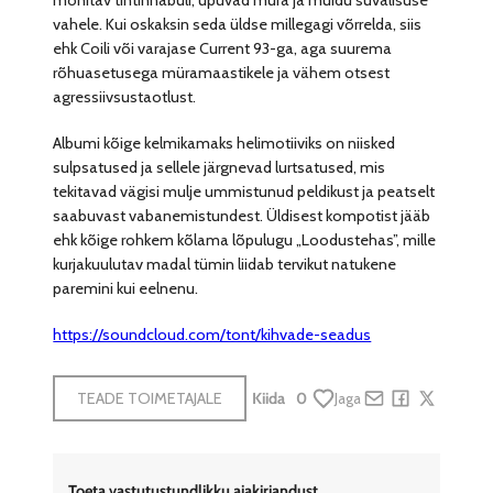
mõnitav tintinnabuli, upuvad müra ja muidu suvalisuse
vahele. Kui oskaksin seda üldse millegagi võrrelda, siis
ehk Coili või varajase Current 93-ga, aga suurema
rõhuasetusega müramaastikele ja vähem otsest
agressiivsustaotlust.
Albumi kõige kelmikamaks helimotiiviks on niisked
sulpsatused ja sellele järgnevad lurtsatused, mis
tekitavad vägisi mulje ummistunud peldikust ja peatselt
saabuvast vabanemistundest. Üldisest kompotist jääb
ehk kõige rohkem kõlama lõpulugu „Loodustehas”, mille
kurjakuulutav madal tümin liidab tervikut natukene
paremini kui eelnenu.
https://soundcloud.com/tont/kihvade-seadus
TEADE TOIMETAJALE
Kiida
0
Jaga
Share by e-mail
Share on Face
Share on X
Toeta vastutustundlikku ajakirjandust