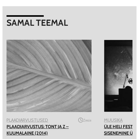
SAMAL TEEMAL
PLAADIARVUSTUSED
2
min
MUUSIKA
PLAADIARVUSTUS: TONT JA Z –
ÜLE HELI FESTIV
KUUMALAINE (2014)
SISENEMINE ÜLE