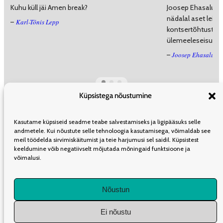
Kuhu küll jäi Amen break?
Joosep Ehasalu te
nädalal aset leidnu
Karl-Tõnis Lepp
–
kontsertõhtust „
ülemeeleseisundis
Joosep Ehasalu
–
Küpsistega nõustumine
ÜLDINFO
TOIMETUS
KAASAUTORLUSEST
REKLAAM
LEVI
Kasutame küpsiseid seadme teabe salvestamiseks ja ligipääsuks selle
TELLIMINE
KASUTUSTINGIMUSED
andmetele. Kui nõustute selle tehnoloogia kasutamisega, võimaldab see
meil töödelda sirvimiskäitumist ja teie harjumusi sel saidil. Küpsistest
keeldumine võib negatiivselt mõjutada mõningaid funktsioone ja
võimalusi.
LIITU UUDISKIRJAGA
Nõustun
Iganädalane kokkuvõte olulisematest artiklitest Müürilehes.
Ei nõustu
1K
DIGITAL