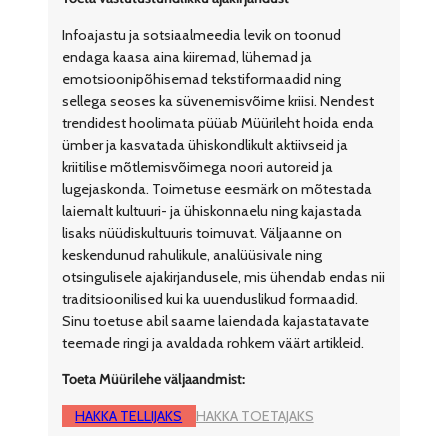
Infoajastu ja sotsiaalmeedia levik on toonud
endaga kaasa aina kiiremad, lühemad ja
emotsioonipõhisemad tekstiformaadid ning
sellega seoses ka süvenemisvõime kriisi. Nendest
trendidest hoolimata püüab Müürileht hoida enda
ümber ja kasvatada ühiskondlikult aktiivseid ja
kriitilise mõtlemisvõimega noori autoreid ja
lugejaskonda. Toimetuse eesmärk on mõtestada
laiemalt kultuuri- ja ühiskonnaelu ning kajastada
lisaks nüüdiskultuuris toimuvat. Väljaanne on
keskendunud rahulikule, analüüsivale ning
otsingulisele ajakirjandusele, mis ühendab endas nii
traditsioonilised kui ka uuenduslikud formaadid.
Sinu toetuse abil saame laiendada kajastatavate
teemade ringi ja avaldada rohkem väärt artikleid.
Toeta Müürilehe väljaandmist:
HAKKA TELLIJAKS
HAKKA TOETAJAKS