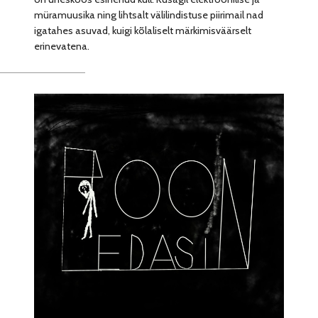
müramuusika ning lihtsalt välilindistuse piirimail nad
igatahes asuvad, kuigi kõlaliselt märkimisväärselt
erinevatena.