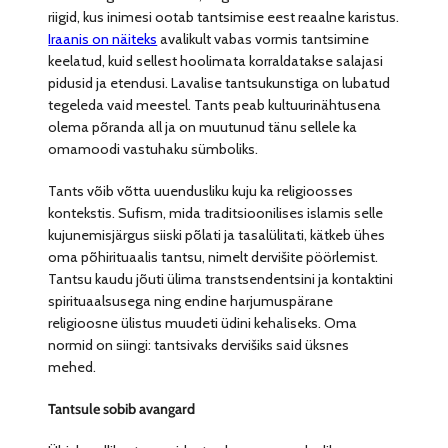
riigid, kus inimesi ootab tantsimise eest reaalne karistus.
Iraanis on näiteks
avalikult vabas vormis tantsimine
keelatud, kuid sellest hoolimata korraldatakse salajasi
pidusid ja etendusi. Lavalise tantsukunstiga on lubatud
tegeleda vaid meestel. Tants peab kultuurinähtusena
olema põranda all ja on muutunud tänu sellele ka
omamoodi vastuhaku sümboliks.
Tants võib võtta uuendusliku kuju ka religioosses
kontekstis. Sufism, mida traditsioonilises islamis selle
kujunemisjärgus siiski põlati ja tasalülitati, kätkeb ühes
oma põhirituaalis tantsu, nimelt dervišite pöörlemist.
Tantsu kaudu jõuti ülima transtsendentsini ja kontaktini
spirituaalsusega ning endine harjumuspärane
religioosne ülistus muudeti üdini kehaliseks. Oma
normid on siingi: tantsivaks dervišiks said üksnes
mehed.
Tantsule sobib avangard