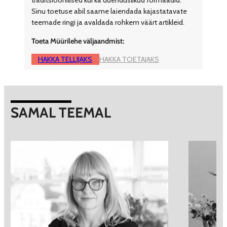
traditsioonilised kui ka uuenduslikud formaadid.
Sinu toetuse abil saame laiendada kajastatavate
teemade ringi ja avaldada rohkem väärt artikleid.
Toeta Müürilehe väljaandmist:
HAKKA TELLIJAKS
HAKKA TOETAJAKS
SAMAL TEEMAL