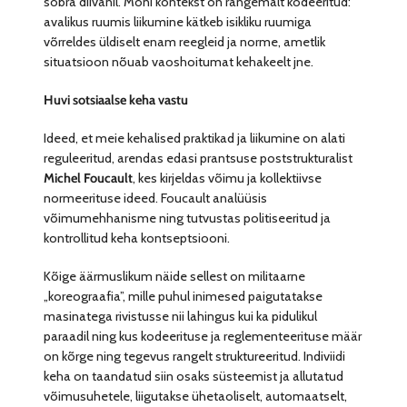
sõbra diivanil. Mõni kontekst on rangemalt kodeeritud:
avalikus ruumis liikumine kätkeb isikliku ruumiga
võrreldes üldiselt enam reegleid ja norme, ametlik
situatsioon nõuab vaoshoitumat kehakeelt jne.
Huvi sotsiaalse keha vastu
Ideed, et meie kehalised praktikad ja liikumine on alati
reguleeritud, arendas edasi prantsuse poststrukturalist
Michel Foucault
, kes kirjeldas võimu ja kollektiivse
normeerituse ideed. Foucault analüüsis
võimumehhanisme ning tutvustas politiseeritud ja
kontrollitud keha kontseptsiooni.
Kõige äärmuslikum näide sellest on militaarne
„koreograafia”, mille puhul inimesed paigutatakse
masinatega rivistusse nii lahingus kui ka pidulikul
paraadil ning kus kodeerituse ja reglementeerituse määr
on kõrge ning tegevus rangelt struktureeritud. Indiviidi
keha on taandatud siin osaks süsteemist ja allutatud
võimusuhetele, liigutakse ühetaoliselt, automaatselt,