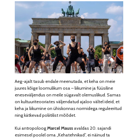
Aeg-ajalt tasub endale meenutada, et keha on meie
juures kõige loomulikum osa – liikumine ja füüsiline
eneseväljendus on meile sügavalt olemuslikud. Samas
on kultuuriteooriates väljendatud ajaloo vältel ideid, et
keha ja liikumine on ühiskonnas normidega reguleeritud
ning kätkevad poliitilist mõõdet.
Kui antropoloog
Marcel Mauss
avaldas 20. sajandi
esimesel poolel oma „Kehatehnikad”, ei näinud ta