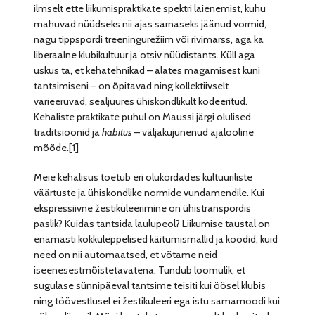
ilmselt ette liikumispraktikate spektri laienemist, kuhu
mahuvad nüüdseks nii ajas sarnaseks jäänud vormid,
nagu tippspordi treeningurežiim või rivimarss, aga ka
liberaalne klubikultuur ja otsiv nüüdistants. Küll aga
uskus ta, et kehatehnikad – alates magamisest kuni
tantsimiseni – on õpitavad ning kollektiivselt
varieeruvad, sealjuures ühiskondlikult kodeeritud.
Kehaliste praktikate puhul on Maussi järgi olulised
traditsioonid ja
habitus
– väljakujunenud ajalooline
mõõde.[1]
Meie kehalisus toetub eri olukordades kultuuriliste
väärtuste ja ühiskondlike normide vundamendile. Kui
ekspressiivne žestikuleerimine on ühistranspordis
paslik? Kuidas tantsida laulupeol? Liikumise taustal on
enamasti kokkuleppelised käitumismallid ja koodid, kuid
need on nii automaatsed, et võtame neid
iseenesestmõistetavatena. Tundub loomulik, et
sugulase sünnipäeval tantsime teisiti kui öösel klubis
ning töövestlusel ei žestikuleeri ega istu samamoodi kui