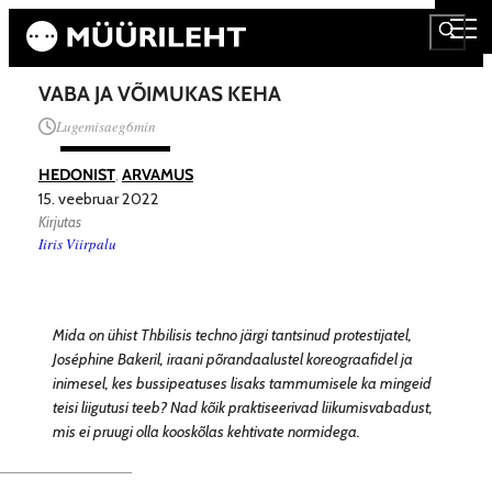
VABA JA VÕIMUKAS KEHA
Lugemisaeg
6
min
HEDONIST
, 
ARVAMUS
15. veebruar 2022
Kirjutas
Iiris Viirpalu
Mida on ühist Thbilisis techno järgi tantsinud protestijatel,
Joséphine Bakeril, iraani põrandaalustel koreograafidel ja
inimesel, kes bussipeatuses lisaks tammumisele ka mingeid
teisi liigutusi teeb? Nad kõik praktiseerivad liikumisvabadust,
mis ei pruugi olla kooskõlas kehtivate normidega.