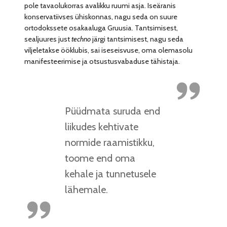
pole tavaolukorras avalikku ruumi asja. Iseäranis
konservatiivses ühiskonnas, nagu seda on suure
ortodokssete osakaaluga Gruusia. Tantsimisest,
sealjuures just
techno
järgi tantsimisest, nagu seda
viljeletakse ööklubis, sai iseseisvuse, oma olemasolu
manifesteerimise ja otsustusvabaduse tähistaja.
Püüdmata suruda end
liikudes kehtivate
normide raamistikku,
toome end oma
kehale ja tunnetusele
lähemale.