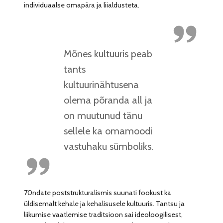
individuaalse omapära ja liialdusteta.
Mõnes kultuuris peab
tants
kultuurinähtusena
olema põranda all ja
on muutunud tänu
sellele ka omamoodi
vastuhaku sümboliks.
70ndate poststrukturalismis suunati fookust ka
üldisemalt kehale ja kehalisusele kultuuris. Tantsu ja
liikumise vaatlemise traditsioon sai ideoloogilisest,