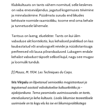
Klubikultuuris on tants vähem normitud, selle keskmes
on vaba eneseväljendus, jagatud kogemuses triivimine
ja minnalaskmine. Püüdmata suruda end liikudes
kehtivate normide raamistikku, toome end oma kehale
ja tunnetusele lähemale.
Tantsus on laeng, eluelekter. Tants on kui ülim
vabaduse akt kontekstis, kus kehalised praktikad on kas
kaubastatud või analoogselt reivide ja nüüdistantsuga
perifeersed või lausa põrandaalused. Lubagem endale
kehalist vabadust täpselt sellisel kujul, nagu see mugav
ja loomulik tundub.
[1] Mauss, M. 1934. Les Techniques du Corps.
Iiris Viirpalu
on lõpetanud semiootika magistrantuuri ja
tegutsenud aastaid vabakutselise kultuurikriitiku ja -
ajakirjanikuna. Tema peamiseks uurimissuunaks on tants,
etenduskunst ja keha kultuuris. Lisaks liikumise teoreetilisele
uurimisele on ta kogu elu ka ise eri liikumispraktikatega