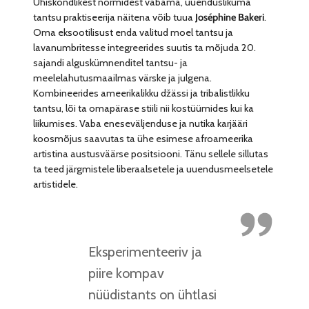
Ühiskondlikest normidest vabama, uuenduslikuma
tantsu praktiseerija näitena võib tuua
Joséphine Bakeri
.
Oma eksootilisust enda valitud moel tantsu ja
lavanumbritesse integreerides suutis ta mõjuda 20.
sajandi alguskümnenditel tantsu- ja
meelelahutusmaailmas värske ja julgena.
Kombineerides ameerikalikku džässi ja tribalistlikku
tantsu, lõi ta omapärase stiili nii kostüümides kui ka
liikumises. Vaba eneseväljenduse ja nutika karjääri
koosmõjus saavutas ta ühe esimese afroameerika
artistina austusväärse positsiooni. Tänu sellele sillutas
ta teed järgmistele liberaalsetele ja uuendusmeelsetele
artistidele.
Eksperimenteeriv ja
piire kompav
nüüdistants on ühtlasi