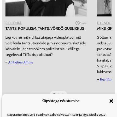
POLIITIKA
6
min
ETENDUSK
TANTS, POPULISM, TANTS, VÕRDÕIGUSLIKKUS
MIKS KIRIK
Ligi kolme miljardi kasutajaga videoplatvormilt
Sõltumatu T
võib leida tantsutrendide ja humoorikate sketšide
sellesuvisel
kõrvalt ka järjest rohkem poliitilist sisu. Millega
provotseeriv
tegelevad TikTokis poliitikud?
tantsita?”. 
hävitab maail
Airi-Alina Allaste
–
Viirpalu ots
lahknemispa
Iiris Viirpa
–
Küpsistega nõustumine
ÜLDINFO
TOIMETUS
KAASAUTORLUSEST
REKLAAM
LEVI
Kasutame küpsiseid seadme teabe salvestamiseks ja ligipääsuks selle