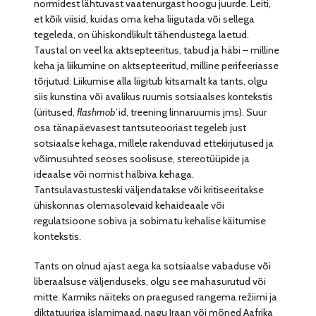
normidest lähtuvast vaatenurgast hoogu juurde. Leiti,
et kõik viisid, kuidas oma keha liigutada või sellega
tegeleda, on ühiskondlikult tähendustega laetud.
Taustal on veel ka aktsepteeritus, tabud ja häbi – milline
keha ja liikumine on aktsepteeritud, milline perifeeriasse
tõrjutud. Liikumise alla liigitub kitsamalt ka tants, olgu
siis kunstina või avalikus ruumis sotsiaalses kontekstis
(üritused,
flashmob
’id, treening linnaruumis jms). Suur
osa tänapäevasest tantsuteooriast tegeleb just
sotsiaalse kehaga, millele rakenduvad ettekirjutused ja
võimusuhted seoses soolisuse, stereotüüpide ja
ideaalse või normist hälbiva kehaga.
Tantsulavastusteski väljendatakse või kritiseeritakse
ühiskonnas olemasolevaid kehaideaale või
regulatsioone sobiva ja sobimatu kehalise käitumise
kontekstis.
Tants on olnud ajast aega ka sotsiaalse vabaduse või
liberaalsuse väljenduseks, olgu see mahasurutud või
mitte. Karmiks näiteks on praegused rangema režiimi ja
diktatuuriga islamimaad, nagu Iraan või mõned Aafrika