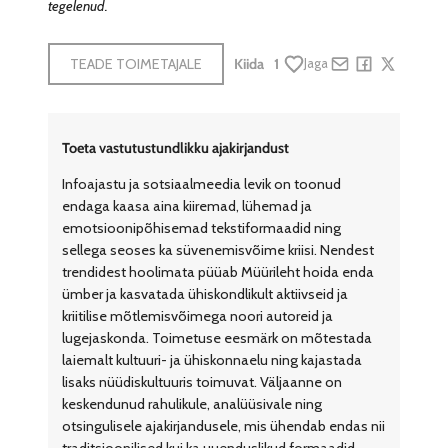
tegelenud.
TEADE TOIMETAJALE
Kiida
1
Jaga
Share by e-mail
Share on Face
Share on X
Toeta vastutustundlikku ajakirjandust
Infoajastu ja sotsiaalmeedia levik on toonud
endaga kaasa aina kiiremad, lühemad ja
emotsioonipõhisemad tekstiformaadid ning
sellega seoses ka süvenemisvõime kriisi. Nendest
trendidest hoolimata püüab Müürileht hoida enda
ümber ja kasvatada ühiskondlikult aktiivseid ja
kriitilise mõtlemisvõimega noori autoreid ja
lugejaskonda. Toimetuse eesmärk on mõtestada
laiemalt kultuuri- ja ühiskonnaelu ning kajastada
lisaks nüüdiskultuuris toimuvat. Väljaanne on
keskendunud rahulikule, analüüsivale ning
otsingulisele ajakirjandusele, mis ühendab endas nii