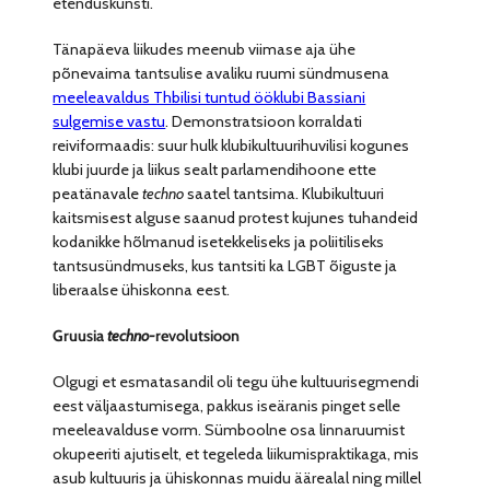
etenduskunsti.
Tänapäeva liikudes meenub viimase aja ühe
põnevaima tantsulise avaliku ruumi sündmusena
meeleavaldus Thbilisi tuntud ööklubi Bassiani
sulgemise vastu
. Demonstratsioon korraldati
reiviformaadis: suur hulk klubikultuurihuvilisi kogunes
klubi juurde ja liikus sealt parlamendihoone ette
peatänavale
techno
saatel tantsima. Klubikultuuri
kaitsmisest alguse saanud protest kujunes tuhandeid
kodanikke hõlmanud isetekkeliseks ja poliitiliseks
tantsusündmuseks, kus tantsiti ka LGBT õiguste ja
liberaalse ühiskonna eest.
Gruusia
techno-
revolutsioon
Olgugi et esmatasandil oli tegu ühe kultuurisegmendi
eest väljaastumisega, pakkus iseäranis pinget selle
meeleavalduse vorm. Sümboolne osa linnaruumist
okupeeriti ajutiselt, et tegeleda liikumispraktikaga, mis
asub kultuuris ja ühiskonnas muidu äärealal ning millel