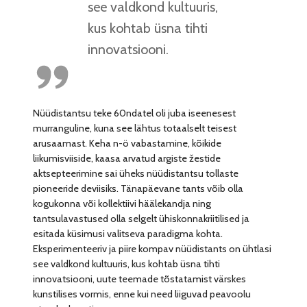
see valdkond kultuuris,
kus kohtab üsna tihti
innovatsiooni.
Nüüdistantsu teke 60ndatel oli juba iseenesest
murranguline, kuna see lähtus totaalselt teisest
arusaamast. Keha n-ö vabastamine, kõikide
liikumisviiside, kaasa arvatud argiste žestide
aktsepteerimine sai üheks nüüdistantsu tollaste
pioneeride deviisiks. Tänapäevane tants võib olla
kogukonna või kollektiivi häälekandja ning
tantsulavastused olla selgelt ühiskonnakriitilised ja
esitada küsimusi valitseva paradigma kohta.
Eksperimenteeriv ja piire kompav nüüdistants on ühtlasi
see valdkond kultuuris, kus kohtab üsna tihti
innovatsiooni, uute teemade tõstatamist värskes
kunstilises vormis, enne kui need liiguvad peavoolu