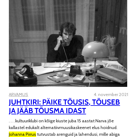
ARVAMUS
4. november 2021
JUHTKIRI: PÄIKE TÕUSIS, TÕUSEB
JA JÄÄB TÕUSMA IDAST
. . . .
kultuuriklubi on kõige kiuste juba 15 aastat Narva jõe
kallastel edukalt alternatiivmuusikaskeenet elus hoidnud.
Johanna Pirrus
tutvustab arenguid ja lahendusi, mille abiga