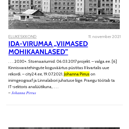
ELUKESKKOND
11. november 2021
IDA-VIRUMAA „VIIMASED
MOHIKAANLASED”
. . . .
2030+. Stsenaariumid. 06.03.2017 projekt. – valga.ee. [6]
Kinnisvaratehingute koguväärtus püstitas II kvartalis uue
rekordi. – city24.ee, 19.07.2021.
Johanna Pirrus
on
inimgeograaf ja Linnalabori juhatuse liige. Praegu töötab ta
IT-sektoris analüütikuna,
. . . .
Johanna Pirrus
–