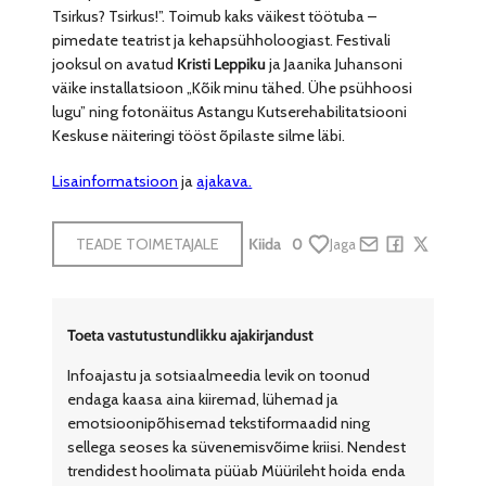
Tsirkus? Tsirkus!”. Toimub kaks väikest töötuba –
pimedate teatrist ja kehapsühholoogiast. Festivali
jooksul on avatud
Kristi Leppiku
ja Jaanika Juhansoni
väike installatsioon „Kõik minu tähed. Ühe psühhoosi
lugu” ning fotonäitus Astangu Kutserehabilitatsiooni
Keskuse näiteringi tööst õpilaste silme läbi.
Lisainformatsioon
ja
ajakava.
TEADE TOIMETAJALE
Kiida
0
Jaga
Share by e-mail
Share on Face
Share on X
Toeta vastutustundlikku ajakirjandust
Infoajastu ja sotsiaalmeedia levik on toonud
endaga kaasa aina kiiremad, lühemad ja
emotsioonipõhisemad tekstiformaadid ning
sellega seoses ka süvenemisvõime kriisi. Nendest
trendidest hoolimata püüab Müürileht hoida enda