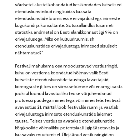
võrdsetel alustel kohandatud keskkondades kutselised
etenduskunstnikud ning kuidas kaasata
etenduskunstide loomisesse erivajadustega inimeste
kogukondi ja konsultante. Sotsiaalkindlustusameti
statistika andmetel on Eesti elanikkonnast ligi 9% on
erivajadusega. Miks on kultuuriruumis, sh
etenduskunstides erivajadustega inimesed sisuliselt
nähtamatud?”
Festivali mahukama osa moodustavad vestlusringid,
kuhu on vestlema koondatud hõlmav valik Eesti
kutseliste etenduskunstide taustaga lavastajaid,
koreograafe jt, kes on viimase kümne või enamgi aasta
jooksul loonud lavastusliku teose või juhendanud
protsessi puudega inimestega või inimestele. Festivali
avavestlus
21. märtsil
loob festivalile raami ja vaatleb
erivajadustega inimeste etenduskunstide laiemat
tausta. Teises vestluses avatakse etenduskunstide
kõrgkoolide võimalikku potentsiaali ligipääsetavaks ja
kaasavaks muutumisel. Ülejäänud vestlusringid on