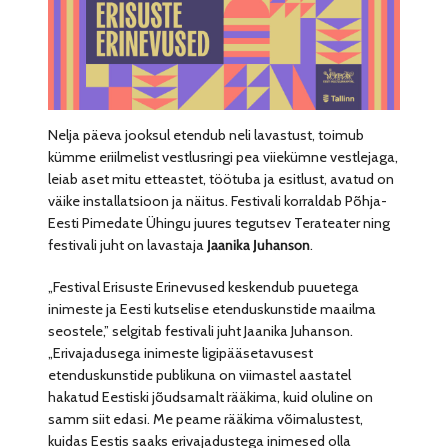
Nelja päeva jooksul etendub neli lavastust, toimub
kümme eriilmelist vestlusringi pea viiekümne vestlejaga,
leiab aset mitu etteastet, töötuba ja esitlust, avatud on
väike installatsioon ja näitus. Festivali korraldab Põhja-
Eesti Pimedate Ühingu juures tegutsev Terateater ning
festivali juht on lavastaja
Jaanika Juhanson
.
„Festival Erisuste Erinevused keskendub puuetega
inimeste ja Eesti kutselise etenduskunstide maailma
seostele,” selgitab festivali juht Jaanika Juhanson.
„Erivajadusega inimeste ligipääsetavusest
etenduskunstide publikuna on viimastel aastatel
hakatud Eestiski jõudsamalt rääkima, kuid oluline on
samm siit edasi. Me peame rääkima võimalustest,
kuidas Eestis saaks erivajadustega inimesed olla