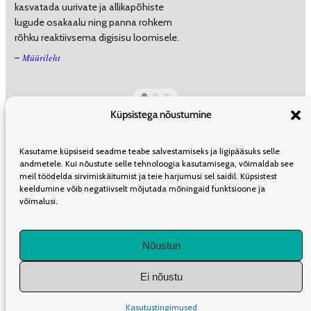
kasvatada uurivate ja allikapõhiste
lugude osakaalu ning panna rohkem
rõhku reaktiivsema digisisu loomisele.
Müürileht
–
Küpsistega nõustumine
ÜLDINFO
TOIMETUS
KAASAUTORLUSEST
REKLAAM
LEVI
Kasutame küpsiseid seadme teabe salvestamiseks ja ligipääsuks selle
TELLIMINE
KASUTUSTINGIMUSED
andmetele. Kui nõustute selle tehnoloogia kasutamisega, võimaldab see
meil töödelda sirvimiskäitumist ja teie harjumusi sel saidil. Küpsistest
keeldumine võib negatiivselt mõjutada mõningaid funktsioone ja
võimalusi.
LIITU UUDISKIRJAGA
Nõustun
Iganädalane kokkuvõte olulisematest artiklitest Müürilehes.
Ei nõustu
1K
DIGITAL
Kasutustingimused