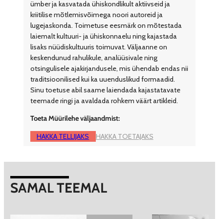
ümber ja kasvatada ühiskondlikult aktiivseid ja
kriitilise mõtlemisvõimega noori autoreid ja
lugejaskonda. Toimetuse eesmärk on mõtestada
laiemalt kultuuri- ja ühiskonnaelu ning kajastada
lisaks nüüdiskultuuris toimuvat. Väljaanne on
keskendunud rahulikule, analüüsivale ning
otsingulisele ajakirjandusele, mis ühendab endas nii
traditsioonilised kui ka uuenduslikud formaadid.
Sinu toetuse abil saame laiendada kajastatavate
teemade ringi ja avaldada rohkem väärt artikleid.
Toeta Müürilehe väljaandmist:
HAKKA TELLIJAKS
HAKKA TOETAJAKS
SAMAL TEEMAL