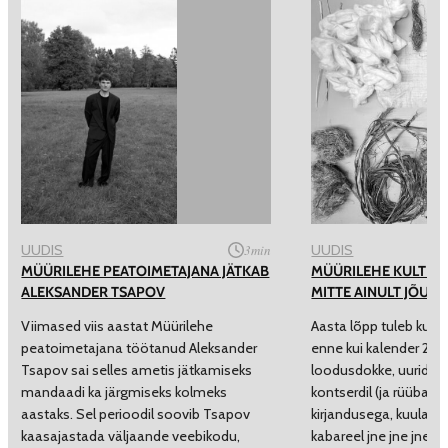
UUDIS
3
min
UUDIS
MÜÜRILEHE PEATOIMETAJANA JÄTKAB
MÜÜRILEHE KULTUU
ALEKSANDER TSAPOV
MITTE AINULT JÕUL
Viimased viis aastat Müürilehe
Aasta lõpp tuleb kultuur
peatoimetajana töötanud Aleksander
enne kui kalender 202
Tsapov sai selles ametis jätkamiseks
loodusdokke, uurida teks
mandaadi ka järgmiseks kolmeks
kontserdil (ja rüübata
aastaks. Sel perioodil soovib Tsapov
kirjandusega, kuulata 
kaasajastada väljaande veebikodu,
kabareel jne jne jne!