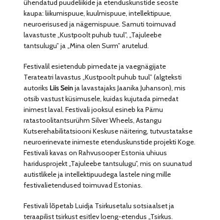
ühendatud puudeliikide ja etenduskunstide seoste
kaupa: liikumispuue, kuulmispuue, intellektipuue,
neuroerisused ja nägemispuue. Samuti toimuvad
lavastuste „Kustpoolt puhub tuul”, „Tajuleebe
tantsulugu” ja „Mina olen Surm” arutelud.
Festivalil esietendub pimedate ja vaegnägijate
Terateatri lavastus „Kustpoolt puhub tuul” (algteksti
autoriks
Liis Sein
ja lavastajaks Jaanika Juhanson), mis
otsib vastust küsimusele, kuidas kujutada pimedat
inimest laval. Festivali jooksul esineb ka Pärnu
ratastoolitantsurühm Silver Wheels, Astangu
Kutserehabilitatsiooni Keskuse näitering, tutvustatakse
neuroerinevate inimeste etenduskunstide projekti Koge.
Festivali kavas on Rahvusooper Estonia uhiuus
haridusprojekt „Tajuleebe tantsulugu”, mis on suunatud
autistlikele ja intellektipuudega lastele ning mille
festivalietendused toimuvad Estonias.
Festivali lõpetab Luidja Tsirkusetalu sotsiaalset ja
teraapilist tsirkust esitlev loeng-etendus „Tsirkus.