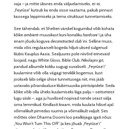
vaja – ja mitte üksnes enda väljaelamiseks, ei-ei,
„Feyrûse” kutsub ka enda sisse vaatama, pakub pinnast
kaosega leppimiseks ja tema struktuuri tunnetamiseks.
See tähendab, et Shelteri värskel kogumikul võib kohata
kõike
ambient
-muusikast kuni korraliku
hardcore
’i ja üha
enam jõudu koguva
deconstructed club
’ini. Selline muss,
mida võis regulaarselt kogeda hiljuti uksed sulgenud
klubis Kauplus Aasia. Sealjuures pole niivõrd erinevaid
loojaid, nagu White Gloss, Bible Club, Nikolajev jpt,
pandud albumile kokku sugugi suvaliselt. „Feyrûse’i”
kuulamine võib olla vägagi terviklik kogemus, kust
jookseb läbi selge ühise tunnetusega niit, mis jääb
ustavaks põrandaaluse klubimuusika printsiipidele. Seda
kõike võib olla üheks kuulamiseks liiga palju – seitseteist
lugu siiski –, aga ju huvilised nopivad nende seast välja
oma lemmikud. Kindlasti kraam, mida kuulata hilisel ajal
võimalikult pimedas ruumis ja võimalikult valjult. Ses
mõttes olen Dharma Doomi loo pealkirjaga igati nõus:
„You Won’t Turn This Off”. Ja kes jõuab „Feyrûse’i”