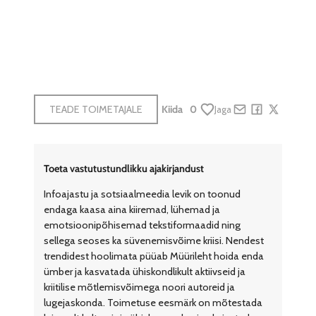
TEADE TOIMETAJALE
Kiida
0
Jaga
Share by e-mail
Share on Face
Share on X
Toeta vastutustundlikku ajakirjandust
Infoajastu ja sotsiaalmeedia levik on toonud
endaga kaasa aina kiiremad, lühemad ja
emotsioonipõhisemad tekstiformaadid ning
sellega seoses ka süvenemisvõime kriisi. Nendest
trendidest hoolimata püüab Müürileht hoida enda
ümber ja kasvatada ühiskondlikult aktiivseid ja
kriitilise mõtlemisvõimega noori autoreid ja
lugejaskonda. Toimetuse eesmärk on mõtestada