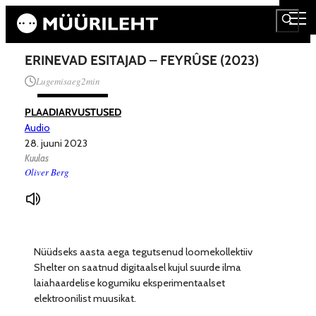
ERINEVAD ESITAJAD – FEYR​Û​SE (2023)
Lugemisaeg
2
min
PLAADIARVUSTUSED
Audio
28. juuni 2023
Kuulas
Oliver Berg
Nüüdseks aasta aega tegutsenud loomekollektiiv
Shelter on saatnud digitaalsel kujul suurde ilma
laiahaardelise kogumiku eksperimentaalset
elektroonilist muusikat.