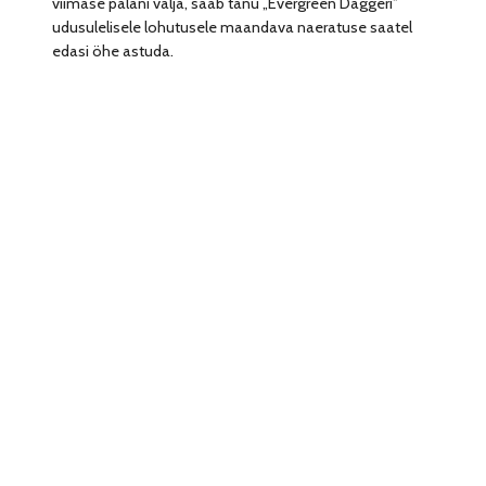
viimase palani välja, saab tänu „Evergreen Daggeri”
udusulelisele lohutusele maandava naeratuse saatel
edasi öhe astuda.