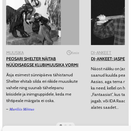
MUUSIKA
6
min
DJ-ANKEET
PEOSARI SHELTER NÄITAB
DJ-ANKEET: JASPERI
NÜÜDISAEGSE KLUBIMUUSIKA VORMI
Näost näkku on Jasper
Äsja esimest sünnipäeva tähistanud
saanud kuulda peamis
Shelter ehitab silda eri riikide muusikute
Aasias, aga tema mait
vahele ning suunab tähelepanu
ka need, kellel on har
kriisidele ja inimgruppidele, keda me
„Fantaasiat”, kus ta 
tihtipeale märgata ei oska.
jagab, või IDA Raadiot
alates saadet…
Mariliis Mõttus
–