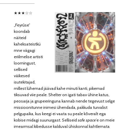
★★★☆☆
„Feyrûse”
koondab
näiteid
kaheksateistkü
mne vägagi
eriilmelise artisti
loomingust,
sellised
väikesed
isutekitajad,
millest lühemad jäävad kahe minuti kanti, pikemad
tiksuvad viie peale. Shelter on igati tabav ühine katus,
peosarja ja grupeeringuna kannab nende tegevust selge
missioonitunne inimesi ühendada, pakkuda turvalist
pelgupaika, kus keegi ei vaata su peale kõveralt ega
kobise midagi suunurgast. Selliseid
safe space
’e on meie
imearmsal kibedusse kalduval ühiskonnal kahtlemata