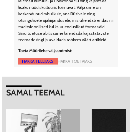
laiemalt kultuuri- ja ühiskonnaelu ning kajastada
lisaks nüüdiskultuuris toimuvat. Väljaanne on
keskendunud rahulikule, analüüsivale ning
otsingulisele ajakirjandusele, mis ühendab endas nii
traditsioonilised kui ka uuenduslikud formaadid.
Sinu toetuse abil saame laiendada kajastatavate
teemade ringi ja avaldada rohkem väärt artikleid.
Toeta Müürilehe väljaandmist:
HAKKA TELLIJAKS
HAKKA TOETAJAKS
SAMAL TEEMAL