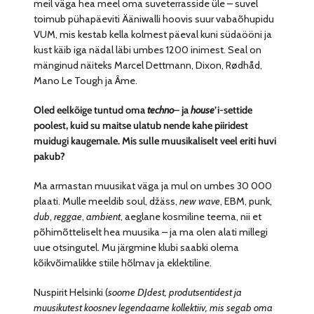
meil väga hea meel oma suveterrasside üle – suvel
toimub pühapäeviti Ääniwalli hoovis suur vabaõhupidu
VUM, mis kestab kella kolmest päeval kuni südaööni ja
kust käib iga nädal läbi umbes 1200 inimest. Seal on
mänginud näiteks Marcel Dettmann, Dixon, Rødhåd,
Mano Le Tough ja Âme.
Oled eelkõige tuntud oma
techno
– ja
house
’i-settide
poolest, kuid su maitse ulatub nende kahe piiridest
muidugi kaugemale. Mis sulle muusikaliselt veel eriti huvi
pakub?
Ma armastan muusikat väga ja mul on umbes 30 000
plaati. Mulle meeldib soul, džäss,
new wave
, EBM, punk,
dub
,
reggae
,
ambient
, aeglane kosmiline teema, nii et
põhimõtteliselt hea muusika – ja ma olen alati millegi
uue otsingutel. Mu järgmine klubi saabki olema
kõikvõimalikke stiile hõlmav ja eklektiline.
Nuspirit Helsinki (
soome DJdest, produtsentidest ja
muusikutest koosnev legendaarne kollektiiv, mis segab oma