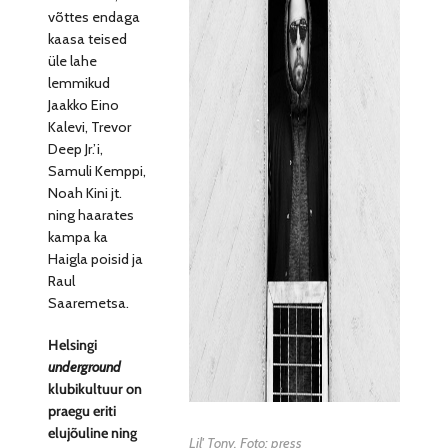
võttes endaga
kaasa teised
üle lahe
lemmikud
Jaakko Eino
Kalevi, Trevor
Deep Jr.’i,
Samuli Kemppi,
Noah Kini jt.
ning haarates
kampa ka
Haigla poisid ja
Raul
Saaremetsa.
Helsingi
underground
klubikultuur on
praegu eriti
elujõuline ning
Lil' Tony. Foto: press