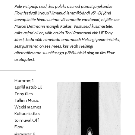
Pole vist palju neid, kes poleks asunud pärast järjekordse
Flow festivali
lineup
’i ilmunud lemmikbändi või -DJ järel
laevapiletite hindu uurima või omaette vandunud, et jälle see
Marcel Dettmann mängib Kaikus. Vastuseid küsimustele,
miks asjad nii on, võib otsida Toni Rantaneni ehk Lil’ Tony
käest, keda võib nimetada omamoodi Helsingi peoministriks,
sest just tema on see mees, kes veab Helsingi
alternatiivsema suunitlusega põhiklubisid ning on üks Flow
asutajatest.
Homme, 1.
aprillil astub Lil’
Tony üles
Tallinn Music
Weeki raames
Kultuurikatlas
toimuval Off
Flow
showcase
’il,