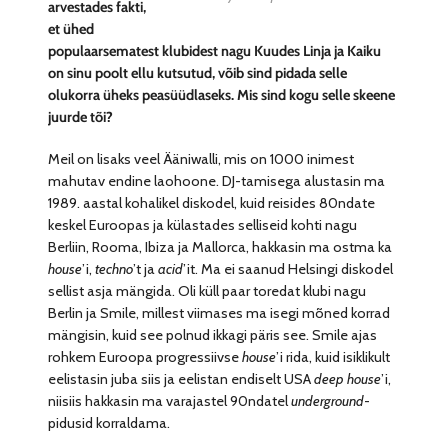
arvestades fakti,
et ühed
populaarsematest klubidest nagu Kuudes Linja ja Kaiku
on sinu poolt ellu kutsutud, võib sind pidada selle
olukorra üheks peasüüdlaseks. Mis sind kogu selle skeene
juurde tõi?
Meil on lisaks veel Ääniwalli, mis on 1000 inimest
mahutav endine laohoone. DJ-tamisega alustasin ma
1989. aastal kohalikel diskodel, kuid reisides 80ndate
keskel Euroopas ja külastades selliseid kohti nagu
Berliin, Rooma, Ibiza ja Mallorca, hakkasin ma ostma ka
house
’i,
techno
’t ja
acid
’it. Ma ei saanud Helsingi diskodel
sellist asja mängida. Oli küll paar toredat klubi nagu
Berlin ja Smile, millest viimases ma isegi mõned korrad
mängisin, kuid see polnud ikkagi päris see. Smile ajas
rohkem Euroopa progressiivse
house
’i rida, kuid isiklikult
eelistasin juba siis ja eelistan endiselt USA
deep house
’i,
niisiis hakkasin ma varajastel 90ndatel
underground
-
pidusid korraldama.