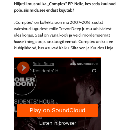
Hiljuti ilmus sul ka „Complex” EP. Neile, kes seda kuulnud
pole, siis mida see endast kujutab?
„Complex” on kollektsioon mu 2007-2016 aastal
valminud lugudest, mille Trevor Deep Jr. mu arhiividest
üles korjas. Seal on vana kooli ja veidi mordernsemat
house
’i ning sooja analoogiteemat. Complex on ka see
klubipiirkond, kus asuvad Kaiku, Siltanen ja Kuudes Linja.