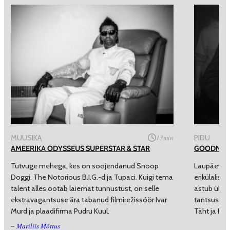
MUUSIKA
13
min
PIDU
AMEERIKA ODYSSEUS SUPERSTAR & STAR
GOODNESS
Tutvuge mehega, kes on soojendanud Snoop
Laupäeval 
Doggi, The Notorious B.I.G.-d ja Tupaci. Kuigi tema
erikülalise
talent alles ootab laiemat tunnustust, on selle
astub üles 
ekstravagantsuse ära tabanud filmirežissöör Ivar
tantsusaali
Murd ja plaadifirma Pudru Kuul.
Täht ja Kri
Mariliis Mõttus
–