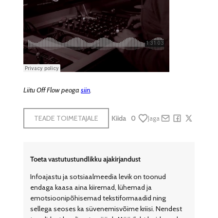
Liitu Off Flow peoga
siin
.
TEADE TOIMETAJALE
Kiida
0
Jaga
Share by e-mail
Share on Face
Share on X
Toeta vastutustundlikku ajakirjandust
Infoajastu ja sotsiaalmeedia levik on toonud
endaga kaasa aina kiiremad, lühemad ja
emotsioonipõhisemad tekstiformaadid ning
sellega seoses ka süvenemisvõime kriisi. Nendest