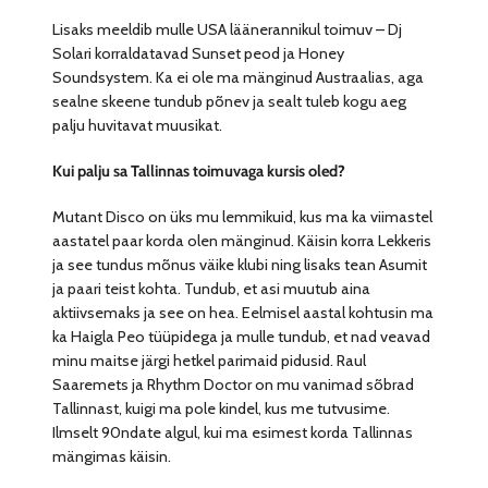
Lisaks meeldib mulle USA läänerannikul toimuv – Dj
Solari korraldatavad Sunset peod ja Honey
Soundsystem. Ka ei ole ma mänginud Austraalias, aga
sealne skeene tundub põnev ja sealt tuleb kogu aeg
palju huvitavat muusikat.
Kui palju sa Tallinnas toimuvaga kursis oled?
Mutant Disco on üks mu lemmikuid, kus ma ka viimastel
aastatel paar korda olen mänginud. Käisin korra Lekkeris
ja see tundus mõnus väike klubi ning lisaks tean Asumit
ja paari teist kohta. Tundub, et asi muutub aina
aktiivsemaks ja see on hea. Eelmisel aastal kohtusin ma
ka Haigla Peo tüüpidega ja mulle tundub, et nad veavad
minu maitse järgi hetkel parimaid pidusid. Raul
Saaremets ja Rhythm Doctor on mu vanimad sõbrad
Tallinnast, kuigi ma pole kindel, kus me tutvusime.
Ilmselt 90ndate algul, kui ma esimest korda Tallinnas
mängimas käisin.