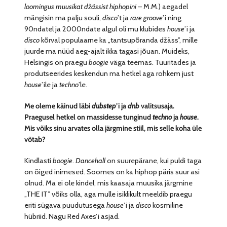
loomingus muusikat džässist hiphopini
– M.M.) aegadel
mängisin ma palju souli,
disco
’t ja
rare groove
’i ning
90ndatel ja 2000ndate algul oli mu klubides
house
’i ja
disco
kõrval populaarne ka „tantsupõranda džäss”, mille
juurde ma nüüd aeg-ajalt ikka tagasi jõuan. Muideks,
Helsingis on praegu
boogie
väga teemas. Tuuritades ja
produtseerides keskendun ma hetkel aga rohkem just
house
’ile ja
techno
’le.
Me oleme käinud läbi
dubstep
’i ja
dnb
valitsusaja.
Praegusel hetkel on massidesse tunginud
techno
ja
house
.
Mis võiks sinu arvates olla järgmine stiil, mis selle koha üle
võtab?
Kindlasti
boogie
.
Dancehall
on suurepärane, kui puldi taga
on õiged inimesed. Soomes on ka hiphop päris suur asi
olnud. Ma ei ole kindel, mis kaasaja muusika järgmine
„THE IT” võiks olla, aga mulle isiklikult meeldib praegu
eriti sügava puudutusega
house
’i ja
disco
kosmiline
hübriid. Nagu Red Axes’i asjad.