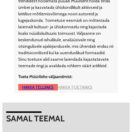
trendidest hoolimata püüab Müürileht hoida enda
ümber ja kasvatada ühiskondlikult aktiivseid ja
kriitilise mõtlemisvõimega noori autoreid ja
lugejaskonda. Toimetuse eesmärk on mõtestada
laiemalt kultuuri- ja ühiskonnaelu ning kajastada
lisaks nüüdiskultuuris toimuvat. Väljaanne on
keskendunud rahulikule, analüüsivale ning
otsingulisele ajakirjandusele, mis ühendab endas nii
traditsioonilised kui ka uuenduslikud formaadid.
Sinu toetuse abil saame laiendada kajastatavate
teemade ringi ja avaldada rohkem väärt artikleid.
Toeta Müürilehe väljaandmist:
HAKKA TELLIJAKS
HAKKA TOETAJAKS
SAMAL TEEMAL