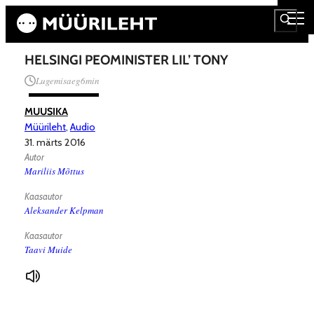
HELSINGI PEOMINISTER LIL’ TONY
Lugemisaeg
6
min
MUUSIKA
Müürileht
,
Audio
31. märts 2016
Autor
Mariliis Mõttus
Kaasautor
Aleksander Kelpman
Kaasautor
Taavi Muide