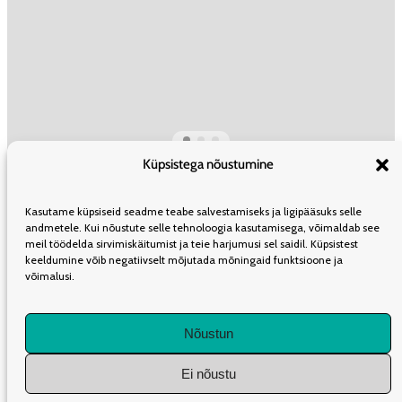
Küpsistega nõustumine
ÜLDINFO
TOIMETUS
KAASAUTORLUSEST
REKLAAM
LEVI
Kasutame küpsiseid seadme teabe salvestamiseks ja ligipääsuks selle
TELLIMINE
KASUTUSTINGIMUSED
andmetele. Kui nõustute selle tehnoloogia kasutamisega, võimaldab see
meil töödelda sirvimiskäitumist ja teie harjumusi sel saidil. Küpsistest
keeldumine võib negatiivselt mõjutada mõningaid funktsioone ja
võimalusi.
LIITU UUDISKIRJAGA
Nõustun
Iganädalane kokkuvõte olulisematest artiklitest Müürilehes.
Ei nõustu
1K
DIGITAL