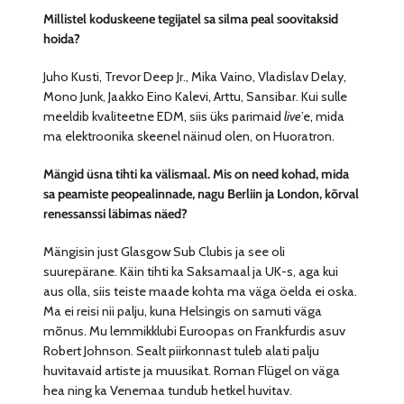
Millistel koduskeene tegijatel sa silma peal soovitaksid
hoida?
Juho Kusti, Trevor Deep Jr., Mika Vaino, Vladislav Delay,
Mono Junk, Jaakko Eino Kalevi, Arttu, Sansibar. Kui sulle
meeldib kvaliteetne EDM, siis üks parimaid
live
’e, mida
ma elektroonika skeenel näinud olen, on Huoratron.
Mängid üsna tihti ka välismaal. Mis on need kohad, mida
sa peamiste peopealinnade, nagu Berliin ja London, kõrval
renessanssi läbimas näed?
Mängisin just Glasgow Sub Clubis ja see oli
suurepärane. Käin tihti ka Saksamaal ja UK-s, aga kui
aus olla, siis teiste maade kohta ma väga öelda ei oska.
Ma ei reisi nii palju, kuna Helsingis on samuti väga
mõnus. Mu lemmikklubi Euroopas on Frankfurdis asuv
Robert Johnson. Sealt piirkonnast tuleb alati palju
huvitavaid artiste ja muusikat. Roman Flügel on väga
hea ning ka Venemaa tundub hetkel huvitav.