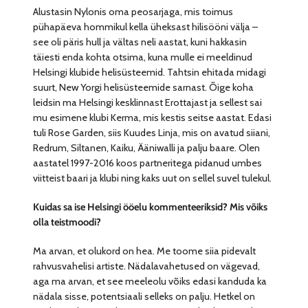
Alustasin Nylonis oma peosarjaga, mis toimus
pühapäeva hommikul kella üheksast hilisööni välja –
see oli päris hull ja vältas neli aastat, kuni hakkasin
täiesti enda kohta otsima, kuna mulle ei meeldinud
Helsingi klubide helisüsteemid. Tahtsin ehitada midagi
suurt, New Yorgi helisüsteemide sarnast. Õige koha
leidsin ma Helsingi kesklinnast Erottajast ja sellest sai
mu esimene klubi Kerma, mis kestis seitse aastat. Edasi
tuli Rose Garden, siis Kuudes Linja, mis on avatud siiani,
Redrum, Siltanen, Kaiku, Ääniwalli ja palju baare. Olen
aastatel 1997-2016 koos partneritega pidanud umbes
viitteist baari ja klubi ning kaks uut on sellel suvel tulekul.
Kuidas sa ise Helsingi ööelu kommenteeriksid? Mis võiks
olla teistmoodi?
Ma arvan, et olukord on hea. Me toome siia pidevalt
rahvusvahelisi artiste. Nädalavahetused on vägevad,
aga ma arvan, et see meeleolu võiks edasi kanduda ka
nädala sisse, potentsiaali selleks on palju. Hetkel on