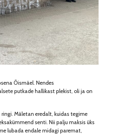
apsena Õismäel. Nendes
te putkade hallikast plekist, oli ja on
 ringi. Mäletan eredalt, kuidas tegime
heksakümmend senti. Nii palju maksis üks
aime lubada endale midagi paremat,