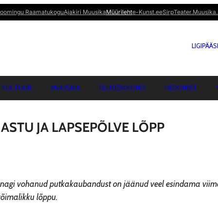
oomingu Raamatukogu
Ajakiri Muusika
Müürileht
e-Kunst.ee
Sirp
Teater.Muusika.
LIGIPÄÄ
KULTUUR
MUUSIKA
ELUKESKKOND
HEDONIST
JASTU JA LAPSEPÕLVE LÕPP
unagi vohanud putkakaubandust on jäänud veel esindama viim
võimalikku lõppu.