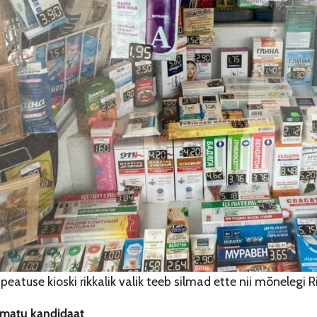
sipeatuse kioski rikkalik valik teeb silmad ette nii mõnelegi R
matu kandidaat