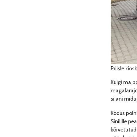
Priisle kio
Kuigi ma p
magalarajoo
siiani mida
Kodus polnu
Sinilille p
kõrvetatud