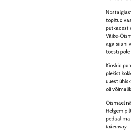
Nostalgias
topitud va
putkadest o
Väike-Õismä
aga siiani 
tõesti pol
Kioskid pu
plekist kok
uuest ühisk
oli võimal
Õismäel nä
Helgem pilt
pedaalima 
takeaway
.