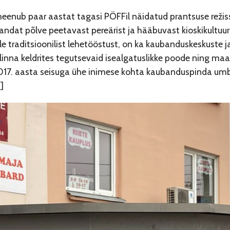
meenub paar aastat tagasi PÖFFil näidatud prantsuse režis
jandat põlve peetavast pereärist ja hääbuvast kioskikultuur
le traditsioonilist lehetööstust, on ka kaubanduskeskuste
linna keldrites tegutsevaid isealgatuslikke poode ning maa
2017. aasta seisuga ühe inimese kohta kaubanduspinda umbe
]