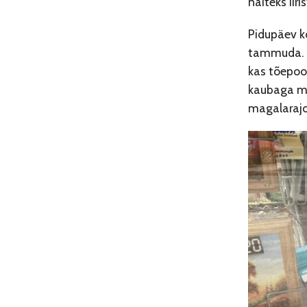
näiteks iir
Pidupäev ko
tammuda. S
kas tõepool
kaubaga min
magalarajo