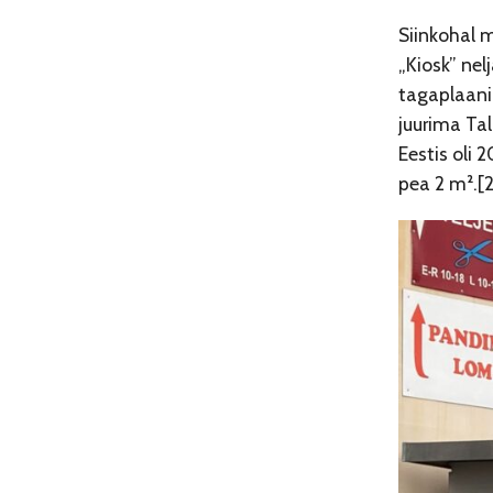
Siinkohal 
„Kiosk” nel
tagaplaani
juurima Tal
Eestis oli 
pea 2 m².[2