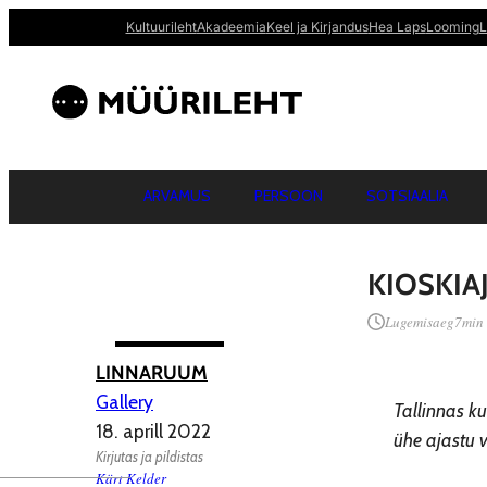
Kultuurileht
Akadeemia
Keel ja Kirjandus
Hea Laps
Looming
L
ARVAMUS
PERSOON
SOTSIAALIA
KIOSKIA
Lugemisaeg
7
min
LINNARUUM
Gallery
Tallinnas k
18. aprill 2022
ühe ajastu 
Kirjutas ja pildistas
Kärt Kelder