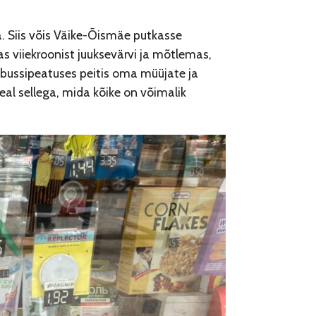
a. Siis võis Väike-Õismäe putkasse
 viiekroonist juuksevärvi ja mõtlemas,
s bussipeatuses peitis oma müüjate ja
peal sellega, mida kõike on võimalik