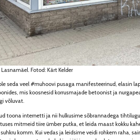
sk Lasnamäel. Fotod: Kärt Kelder
ole seda veel #muhoovi pusaga manifesteerinud, elasin l
nides, mis koosnesid korrusmajade betoonist ja nurgapealse
gi võluvat.
d toona internetti ja nii hulkusime sõbrannadega tihtilugu
eatuses mitmeid tiire ümber putka, et leida maast kokku ka
 suhkru komm. Kui vedas ja leidsime veidi rohkem raha, s