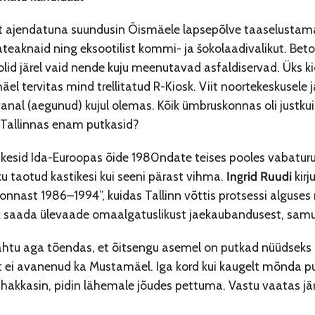
t ajendatuna suundusin Õismäele lapsepõlve taaselustama. 
ateaknaid ning eksootilist kommi- ja šokolaadivalikut. Be
lid järel vaid nende kuju meenutavad asfaldiservad. Üks ki
el tervitas mind trellitatud R-Kiosk. Viit noortekeskusele j
vanal (aegunud) kujul olemas. Kõik ümbruskonnas oli justkui
e Tallinnas enam putkasid?
hkesid Ida-Euroopas õide 1980ndate teises pooles vabaturu
ku taotud kastikesi kui seeni pärast vihma.
Ingrid Ruudi
kirj
onnast 1986–1994”, kuidas Tallinn võttis protsessi alguses ra
ik saada ülevaade omaalgatuslikust jaekaubandusest, samut
htu aga tõendas, et õitsengu asemel on putkad nüüdseks 
 ei avanenud ka Mustamäel. Iga kord kui kaugelt mõnda put
hakkasin, pidin lähemale jõudes pettuma. Vastu vaatas jä