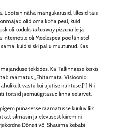
Lootsin näha mängukarusid, lillesid täis
toonmajad olid oma koha peal, kuid
osk oli koduks
takeaway
pizzeria
’le ja
a internetile oli Meelespea poe lähistel
 sama, kuid siiski palju muutunud. Kas
majanduse tekkides. Ka Tallinnasse kerkis
utab raamatus „Ehitamata. Visioonid
hulikult vastu kui ajutise nähtuse.[1] Nii
i toitsid jaemüügitasud linna eelarvet.
pigem punasesse raamatusse kuuluv liik.
kat silmasin ja elevusest kiiremini
rjekordne Döneri või Shaurma kebabi