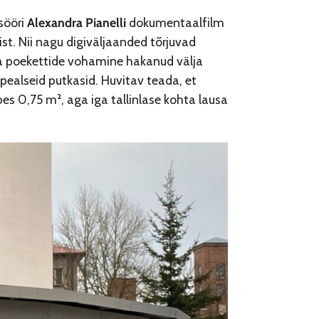
sööri
Alexandra Pianelli
dokumentaalfilm
ist. Nii nagu digiväljaanded tõrjuvad
 ja poekettide vohamine hakanud välja
pealseid putkasid. Huvitav teada, et
s 0,75 m², aga iga tallinlase kohta lausa