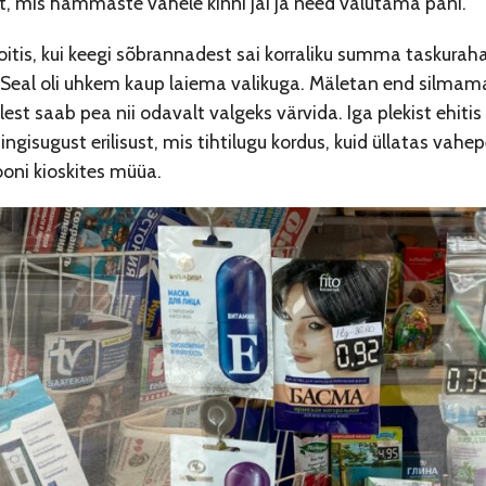
ist, mis hammaste vahele kinni jäi ja need valutama pani.
itis, kui keegi sõbrannadest sai korraliku summa taskurah
eal oli uhkem kaup laiema valikuga. Mäletan end silmamas
est saab pea nii odavalt valgeks värvida. Iga plekist ehiti
gisugust erilisust, mis tihtilugu kordus, kuid üllatas vahe
oni kioskites müüa.